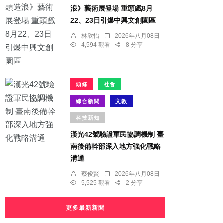
浪》藝術展登場 重頭戲8月
22、23日引爆中興文創園區
林欣怡
2026年八月08日
4,594 觀看
8 分享
頭條
社會
綜合新聞
文教
科技新知
漢光42號驗證軍民協調機制 臺
南後備幹部深入地方強化戰略
溝通
蔡俊賢
2026年八月08日
5,525 觀看
2 分享
更多最新新聞