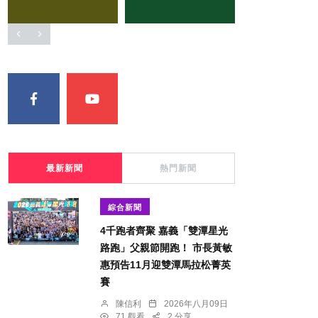
最新新聞
熱門新聞
綜合新聞
4千跑者齊聚 嘉義「雙潭星光
路跑」父親節開跑！ 市長黃敏
惠預告11月迎雙潭馬拉松菁英
賽
陳信利
2026年八月09日
71 觀看
2 分享