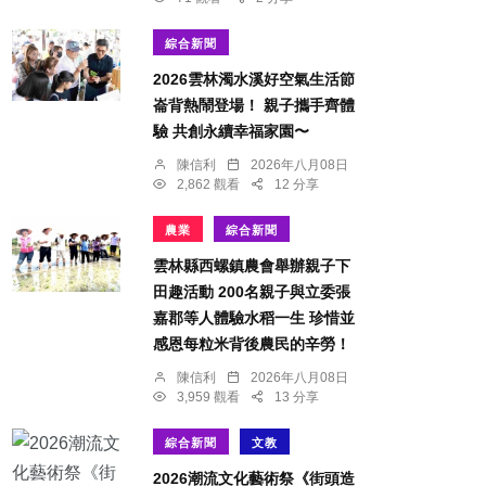
綜合新聞
2026雲林濁水溪好空氣生活節
崙背熱鬧登場！ 親子攜手齊體
驗 共創永續幸福家園〜
陳信利
2026年八月08日
2,862 觀看
12 分享
農業
綜合新聞
雲林縣西螺鎮農會舉辦親子下
田趣活動 200名親子與立委張
嘉郡等人體驗水稻一生 珍惜並
感恩每粒米背後農民的辛勞！
陳信利
2026年八月08日
3,959 觀看
13 分享
綜合新聞
文教
2026潮流文化藝術祭《街頭造