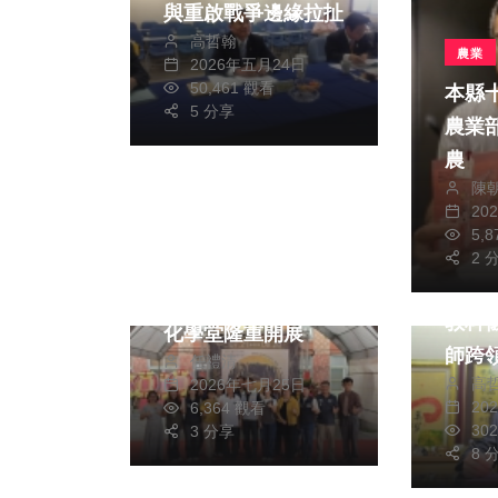
與重啟戰爭邊緣拉扯
高哲翰
農業
2026年五月24日
50,461 觀看
本縣
5 分享
農業
農
陳
20
綜合新聞
文教
5,
專欄
2 
《純萃之間－張清瑞
高哲
繪畫創作展》鹿草文
教科
化學堂隆重開展
師跨
任禮清
高
2026年七月25日
權威
20
6,364 觀看
30
3 分享
8 