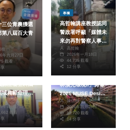
專欄
高哲翰講座教授認同
十三位青農獲選
警政署呼籲「媒體未
部第八屆百大青
來勿再對警察人事作
高哲翰
朝枝
不實臆測報導」
2026年一月18日
26年六月27日
44,735 觀看
875 觀看
綜合新聞
12 分享
分享
翰：哈佛大學道
再奪國際榮耀！「雲
儀講座楊登嵙國
林溪光環境II」勇奪
領域典範命理界
2026 MUSE Design
哲翰
陳信利
Awards景觀照明類
26年四月17日
2026年四月28日
金獎！
2,662 觀看
12,720 觀看
分享
14 分享