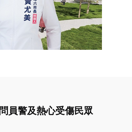
慰問員警及熱心受傷民眾