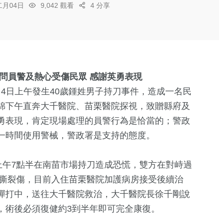
二月04日
9,042 觀看
4 分享
問員警及熱心受傷民眾 感謝英勇表現
月4日上午發生40歲鍾姓男子持刀事件，造成一名民
錦下午直奔大千醫院、苗栗醫院探視，致贈縣府及
勇表現，肯定現場處理的員警行為是恰當的；警政
一時間使用警械，警政署是支持的態度。
上午7點半在南苗市場持刀造成恐慌，雙方在對峙過
分撕裂傷，目前入住苗栗醫院加護病房接受後續治
彈打中，送往大千醫院救治，大千醫院長徐千剛說
，術後必須復健約3到半年即可完全康復。