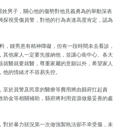
羅姓男子，關心他的傷勢對他見義勇為的舉動深表
興探視受傷員警，對他的行為表達高度肯定，認為
料，鍾男患有精神障礙，但有一段時間未去看診，
，其他家人一定要先接納他，並讓心衛中心、各大
該就醫就要就醫，尊重家屬的意願以外，希望家人
267
+
，他的情緒才不容易失控。
健康
，至於員警及民眾的醫療等費用將由縣府扛起責
救助金等相關補助，縣府將利用資源做最妥善的處
，對於暴力狀況第一次做強製執法卻不幸受傷，未