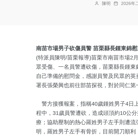
陳明
2026年
南苗市場男子砍傷員警 苗栗縣長鍾東錦慰
(特派員陳明/苗栗報導)苗栗市南苗市場2
眾受傷、一名員警遭砍傷，苗栗縣長鍾東
自己準備的慰問金，感謝員警及民眾的英
署長張榮興也前往部苗探視，對於同仁第
警方接獲報案，指稱40歲鍾姓男子4日
程中，31歲員警遭砍，造成頭頂約10公
療；協助壓制的熱心羅姓男子左手則遭流
明，羅姓男子左手有骨折，目前開刀順利