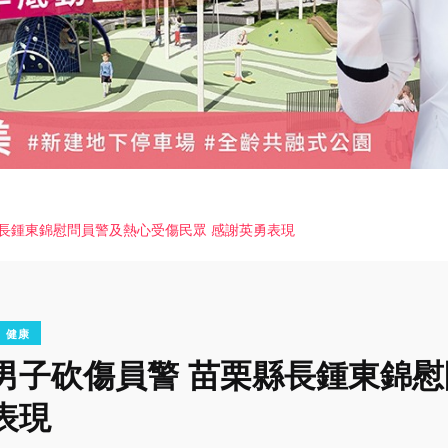
長鍾東錦慰問員警及熱心受傷民眾 感謝英勇表現
健康
男子砍傷員警 苗栗縣長鍾東錦
表現