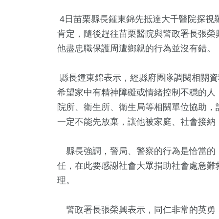
4日苗栗縣長鍾東錦先抵達大千醫院探視
肯定，隨後趕往苗栗醫院與警政署長張榮
他盡忠職保護周遭鄉親的行為並沒有錯。
縣長鍾東錦表示，經縣府團隊調閱相關資
希望家中有精神障礙或情緒控制不穩的人
院所、衛生所、衛生局等相關單位協助，
145
+
294
+
499
+
一定不能先放棄，讓他被家庭、社會接納
專欄
文教
社會
縣長強調，警局、警察的行為是恰當的
任，在此要感謝社會大眾捐助社會處急難
理。
898
+
83
+
42
+
綜合新聞
宗教
科技新知
警政署長張榮興表示，同仁非常的英勇