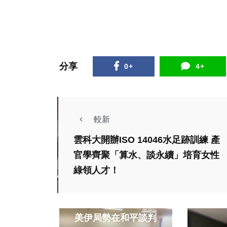
分享
0+
4+
較新
雲科大開辦ISO 14046水足跡訓練 產
官學齊聚「算水、談永續」培育女性
綠領人才！
專欄
高哲翰講座教授點評
美伊局勢在和平談判