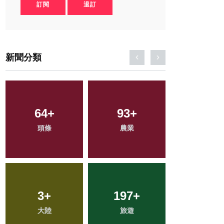
訂閱
退訂
新聞分類
147
64
+
+
294
93
+
+
499
+
頭條
專欄
農業
文教
社會
865
3
+
+
197
80
+
+
43
+
綜合新聞
大陸
旅遊
宗教
科技新知