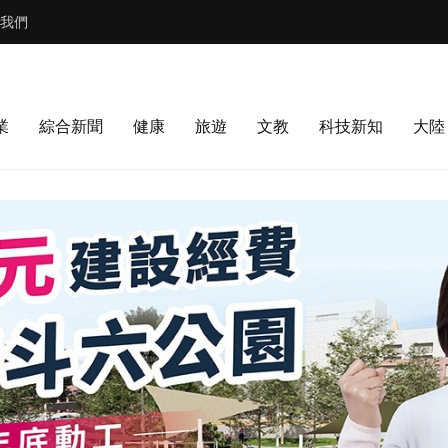
我們
業
綜合新聞
健康
旅遊
文教
科技新知
大陸