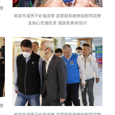
警
南苗市場男子砍傷員警 苗栗縣長鍾東錦慰問員警
及熱心受傷民眾 感謝英勇表現02
警
南苗市場男子砍傷員警 苗栗縣長鍾東錦慰問員警