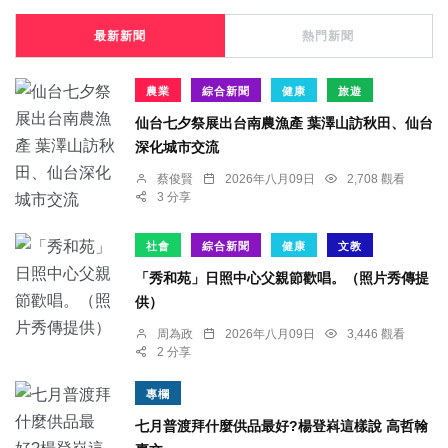
最新新聞
熱門新聞
農業
綜合新聞
健康
旅遊
仙台七夕祭展出台南農漁產 葉澤山訪秋田、仙台
深化城市交流
蔡俊賢
2026年八月09日
2,708 觀看
3 分享
社會
綜合新聞
健康
文教
「秀和苑」日照中心父親節歡唱。（照片秀傳提
供）
周為政
2026年八月09日
3,446 觀看
2 分享
專欄
七月普渡拜什麼供品最好?楊登嵙這樣說 高哲翰