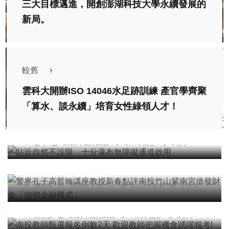
三大目標邁進，開創澎湖科技大學永續發展的
新局。
較舊
雲科大開辦ISO 14046水足跡訓練 產官學齊聚
「算水、談永續」培育女性綠領人才！
綜合新聞
貼近自然不設限 十分瀑布無障礙通道啟用
彭可
2026年二月12日
9,476 觀看
8 分享
專欄
警界孔子高哲翰講座教授新春點評南投竹山紫南宮
借發財金「信仰金融模式」
文教
高哲翰
2026年二月17日
43,519 觀看
5 分享
南投教師甄選報名倒數2天 歡迎教師把握機會踴躍
報考!
陳朝枝
2026年四月21日
7,059 觀看
2 分享
社會
綜合新聞
文教