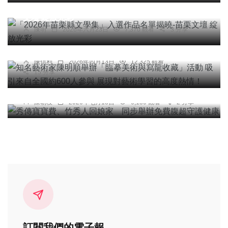
「2026年苗栗縣文學集」入選作品名單揭曉-苗栗
綜合新聞
文壇 綻放光彩
知名藝術家陳明順舉辦「臨摹美術與寫龍收藏」活
陳明
2026年六月23日
7,370 觀看
3 分享
動 吸引來自全國約600人參與 展現對藝術學習的高
度熱情！
健康
陳信利
2026年四月13日
12,325 觀看
15 分享
秀傳寶寶費、竹秀人回娘家 同步舉辦免費腹超守
護健康
陳朝枝
2026年七月18日
6,130 觀看
2 分享
訂閱我們的電子報