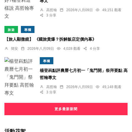
專文
高哲翰
2026年八月09日
49,151 觀看
3 分享
旅遊
專欄
【旅人顯微鏡】 《國旅貴爆？拆解飯店定價內幕》
簡安
2026年八月09日
4,028 觀看
4 分享
專欄
楊登嵙點評農曆七月初一「鬼門開」祭拜要點 高
哲翰專文
高哲翰
2026年八月09日
49,148 觀看
3 分享
更多最新新聞
活動花絮