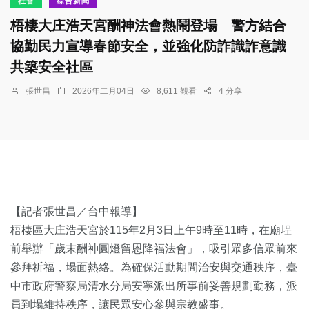
社會
綜合新聞
梧棲大庄浩天宮酬神法會熱鬧登場 警方結合
協勤民力宣導春節安全，並強化防詐識詐意識
共築安全社區
張世昌
2026年二月04日
8,611 觀看
4 分享
【記者張世昌／台中報導】
梧棲區大庄浩天宮於115年2月3日上午9時至11時，在廟埕
前舉辦「歲末酬神圓燈留恩降福法會」，吸引眾多信眾前來
參拜祈福，場面熱絡。為確保活動期間治安與交通秩序，臺
中市政府警察局清水分局安寧派出所事前妥善規劃勤務，派
員到場維持秩序，讓民眾安心參與宗教盛事。