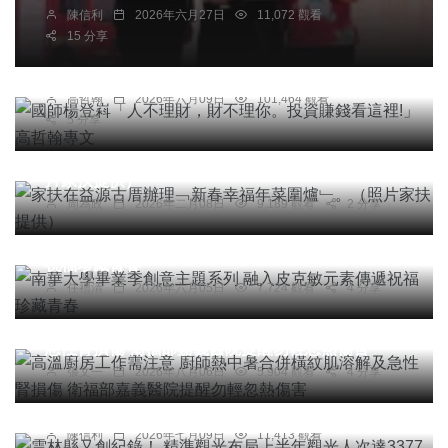
陳信利
2026年六月27日
11,072 觀看
專欄
15 分享
國師楊登嵙「人不理財，財不理你。投資賺錢看這
裡!」 高哲翰專文
高哲翰
2026年六月09日
101,464 觀看
5 分享
社會
綜合新聞
健康
文教
家扶在益源古厝辦理﹁新春幸福年菜圍爐﹂。（照
片家扶提供）
周為政
2026年二月08日
9,189 觀看
2 分享
綜合新聞
文教
南華大學畢業季創意主題系列 融入皮克敏元素傳遞
祝福珍藏青春
任禮清
2026年六月05日
7,724 觀看
4 分享
綜合新聞
健康
高溫廚房工作需注意 廚師熱中暑合併橫紋肌溶解及
旅遊
急性腎損傷 衛福部嘉義醫院提醒勿輕忽熱傷害
雲林縣又創紀錄！ 精準觀光布局上半年觀光人次達
張文一
2026年八月06日
5,904 觀看
4 分享
3377萬餘人次 今年全台國旅最強「黑馬」下半年
再掀高潮
陳信利
2026年七月09日
11,413 觀看