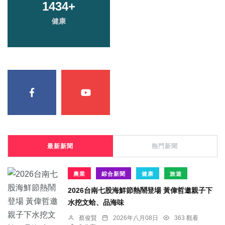
1434
+
健康
最新新聞
熱門新聞
農業
綜合新聞
健康
旅遊
2026台南七股海鮮節熱鬧登場 黃偉哲邀親子下
水挖文蛤、品海味
蔡俊賢
2026年八月08日
363 觀看