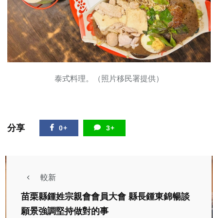
泰式料理。（照片移民署提供）
分享
0+
3+
較新
苗栗縣鍾姓宗親會會員大會 縣長鍾東錦暢談
願景強調堅持做對的事