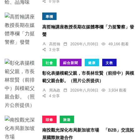
0 分享
專欄
高哲翰講座教授長期在媒體專欄「力挺警察」發
聲
高哲翰
2026年八月08日
49,166 觀看
3 分享
社會
綜合新聞
健康
文教
彰化表揚模範父親，市長林世賢（前排中）與模
範父親合影。（照片公所提供）
周為政
2026年八月08日
3,934 觀看
4 分享
頭條
旅遊
南投觀光深化布局新加坡市場 「B2B」交流拓
展國際旅遊合作