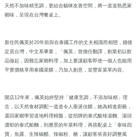
天然不加味精烹調，更結合貓咪友善空間，將一道道熟悉家
鄉味，呈現在台灣餐桌上。
新住民佩英於20年前與在泰國工作的丈夫相識而相戀，婚後
定居台灣，中文系畢業，「佩英」曾擔任翻譯，創業初以飲
品做起，因難忘家鄉料理，加上要讓顧客即使一個人也能用
平實價格享用泰國菜餚，乃加入創意，並豐富菜單內容。
開店12年來，佩英始終堅持「健康烹調，不添加味精」理
念，以天然食材調配一道道令人垂涎佳餚，她為精進廚藝，
還回家鄉學習道地料理精髓，從招牌的泰式酸辣湯麵、湯頭
濃郁的泰式船麵，到應景的年菜料理，再搭配桌上「泰味四
寶」魚露、生辣椒醋、辣椒粉、糖，讓顧客依喜好調整風