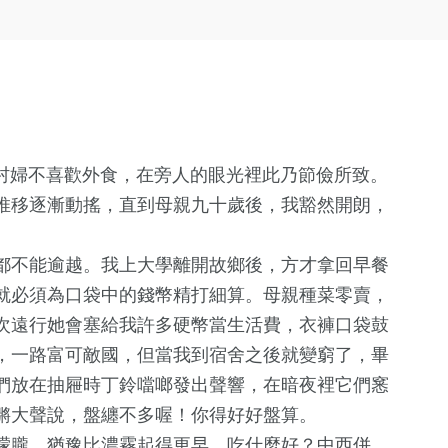
家村婦不喜歡外食，在旁人的眼光裡此乃節儉所致。
推移逐漸動搖，直到母親九十歲後，我豁然開朗，
都不能逾越。我上大學離開故鄉後，方才拿回早餐
就必須為口袋中的錢幣精打細算。母親種菜零賣，
次遠行她會塞給我許多硬幣當生活費，衣褲口袋鼓
，一路富可敵國，但當我到宿舍之後就變窮了，畢
們放在抽屜時丁鈴噹啷發出聲響，在暗夜裡它們窸
鏘大聲說，盤纏不多喔！你得好好盤算。
朦朧，猶豫比濃霧起得更早。吃什麼好？中西併