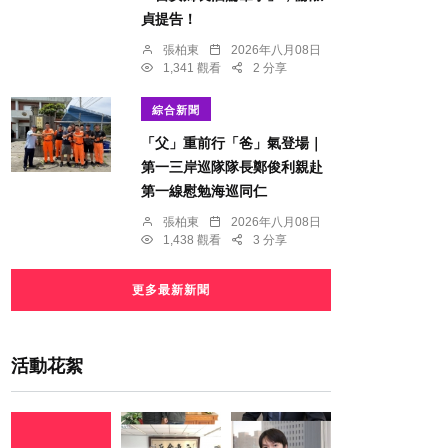
貞提告！
張柏東
2026年八月08日
1,341 觀看
2 分享
綜合新聞
「父」重前行「爸」氣登場｜
第一三岸巡隊隊長鄭俊利親赴
第一線慰勉海巡同仁
張柏東
2026年八月08日
1,438 觀看
3 分享
更多最新新聞
活動花絮