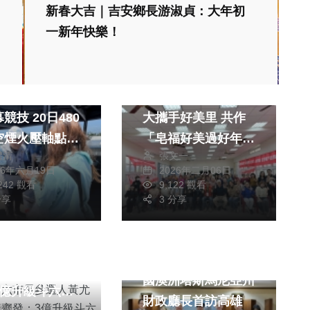
新春大吉｜吉安鄉長游淑貞：大年初
一新年快樂！
聞
旅遊
農業
綜合新聞
漁人碼頭龍舟競
香茅入皂迎新春 嘉
競技 20日480
大攜手好美里 共作
空煙火壓軸點亮
「皂福好美過好年
禮清
張文一
DIY」活動
26年六月19日
2026年二月06日
,242 觀看
9,122 觀看
分享
3 分享
聞
綜合新聞
縣斗六市長參選
台灣天然氣重要供應
尤美政見三箭齊
國澳洲塔斯馬尼亞州
3億升級斗六公
財政廳長首訪高雄
信利