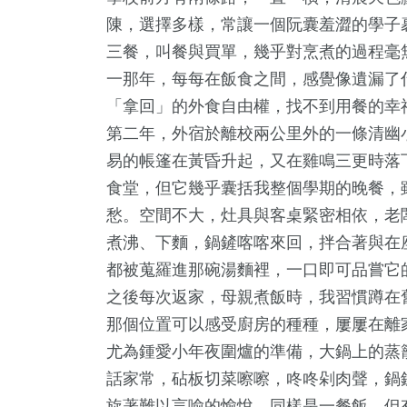
陳，選擇多樣，常讓一個阮囊羞澀的學子
三餐，叫餐與買單，幾乎對烹煮的過程毫
一那年，每每在飯食之間，感覺像遺漏了
「拿回」的外食自由權，找不到用餐的幸
第二年，外宿於離校兩公里外的一條清幽
易的帳篷在黃昏升起，又在雞鳴三更時落
19
+
118
+
398
+
食堂，但它幾乎囊括我整個學期的晚餐，
科技新知
健康
綜合新聞
愁。空間不大，灶具與客桌緊密相依，老
煮沸、下麵，鍋鏟喀喀來回，拌合著與在
都被蒐羅進那碗湯麵裡，一口即可品嘗它
之後每次返家，母親煮飯時，我習慣蹲在
1
+
64
+
36
+
那個位置可以感受廚房的種種，屢屢在離
大陸
專欄
宗教
尤為鍾愛小年夜圍爐的準備，大鍋上的蒸
話家常，砧板切菜嚓嚓，咚咚剁肉聲，鍋
旋著難以言喻的愉悅。同樣是一餐飯，但