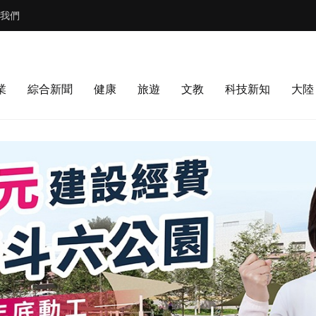
我們
業
綜合新聞
健康
旅遊
文教
科技新知
大陸