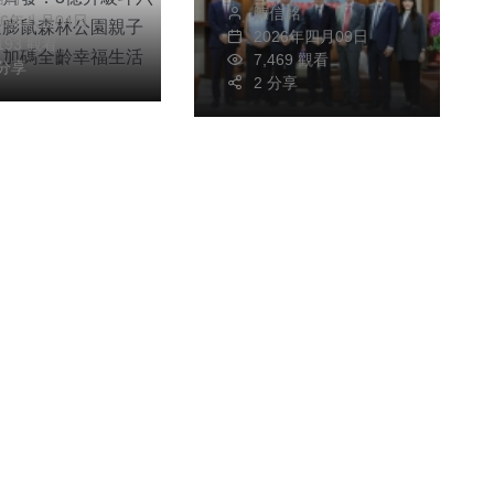
打造膨鼠森林公
陳信銘
26年八月04日
子體適能館、加
2026年四月09日
,193 觀看
7,469 觀看
齡幸福生活空間
 分享
2 分享