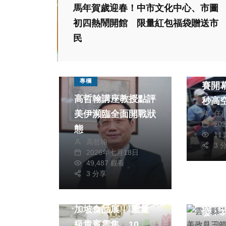
馬年賀歲迎春！中市文化中心、市圖
初四熱鬧開館 限量紅包福袋贈送市
民
綜合新
東石
專欄
賽開幕
高哲翰講座教授點評
秒高
美伊瀕臨全面開戰狀
任
夜空
20
態
11
高哲翰
3 
2026年七月18日
49,487 觀看
綜合新
3 分享
綜合新聞
雲林
「嘉市好店」閃耀新
人黃
加坡食品展！ 重量
發：
級貴賓雲集、10大
陳