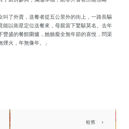
女叫了外賣，送餐者從五公里外的街上，一路長驅
竟能以衛星定位送餐來，母親當下驚駭莫名。去年
下豐盛的餐館圍爐，她臉龐全無年節的喜悅，問渠
無煙火，年無像年。」
較舊