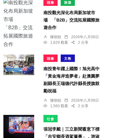
頭條
旅遊
南投觀光深化布局新加坡市
場 「B2B」交流拓展國際旅
遊合作
陳朝枝
2026年八月08日
1,629 觀看
2 分享
頭條
文教
南投青年躍上國際！旭光高中
「黃金海岸造夢者」赴澳圓夢
副縣長王瑞德代許縣長授旗鼓
勵祝福
陳朝枝
2026年八月08日
1,560 觀看
2 分享
社會
張冠李戴｜三立新聞蓄意下標
「吉安鄉長酒駕肇事」，游淑