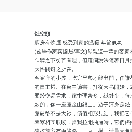
灶空頭
廚房有炊煙 感受到家的溫暖 年節氣氛
(國學作家葉國居/專文)母親這一輩的客
乍聽之下彷若有理，但這個說法隨著日月
大悟關鍵之所在。
客家庄的小孩，吃完早餐才能出門，任誰
的自主權。在台中讀書，打從天亮開始，
囿於交易需求，家中硬幣多，紙鈔少，每
鼓的，像一座座金山銀山。遊子渾身是錢
竟硬幣不是大鈔，價值相形見絀，我把它
窣窣相互取暖，當我拉開抽屜時，它們鏗
學校前方有兩條路，一直一橫，清晨天色