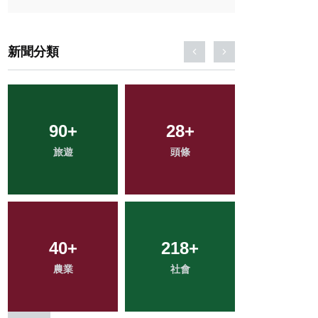
新聞分類
90
19
+
+
118
28
+
+
398
+
科技新知
旅遊
頭條
健康
綜合新聞
40
1
+
+
218
64
+
+
36
+
農業
大陸
社會
專欄
宗教