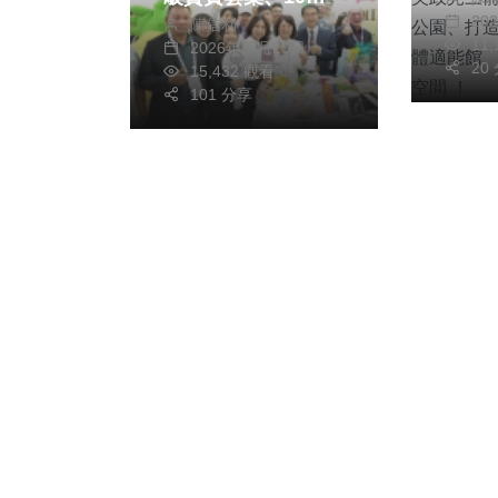
園、
20
陳信利
業者搶占星國商機
園親
11
2026年四月23日
碼全
20
15,432 觀看
101 分享
！