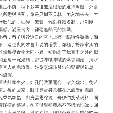
裹足不前，種下多年後無法根治的選擇障礙。外食
無所悉與感受，像是見樹不見林，匆匆地來去。大
什麼似的，細碎、無聲，難以具體名狀，那剛剛
福感。滿座食客，卻毫無熱鬧的氛圍。
小巷，巷子與幹道口的空地上有一臨時性麵攤，簡
下，這種夜間才會出現的場景，像極了扮家家酒的
130
+
雖然每餐食物大同小異，卻撫慰了我百里之外的鄉
文教
闆煮每一碗湯麵，都從嗶啵嗶啵的爆香開始，清水
座客人的寒暄聲。好像烹調時發出的聲響與氣息，
的溫馨。
舊式灶頭生火，灶孔門吚歪開合，柴入燼出，彷若
家之後的回家，眼耳鼻舌身意都在此處受到撫慰。
籠香氣氤氳，廚房雲霧繚繞，哥姊們挑菜備料，閒
鏟碰撞的鏘噹，彷若母親那種馬不停蹄地忙碌，回
有了廚房參與，滿溢幸福，絕非外食者所能領略一