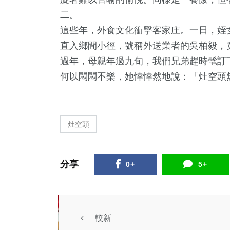
二。
這些年，外食文化衝擊客家庄。一日，姪
直入鄉間小徑，號稱外送業者的吳柏毅，
過年，母親年過九旬，我們兄弟趕時髦訂
何以悶悶不樂，她悻悻然地說：「灶空頭
灶空頭
分享
0+
5+
較新