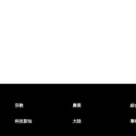
宗教
農業
綜
科技新知
大陸
專