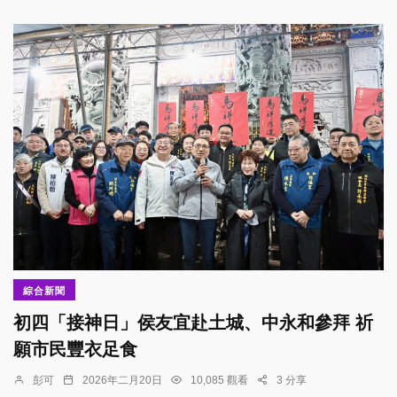
綜合新聞
初四「接神日」侯友宜赴土城、中永和參拜 祈
願市民豐衣足食
彭可
2026年二月20日
10,085 觀看
3 分享