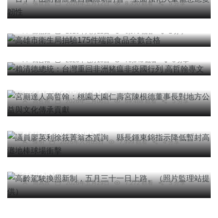
張世昌
2026年五月12日
8,350 觀看
5 分享
綜合新聞
高雄市衛生局抽驗175件端節食品全數合格
專欄
陳信銘
2026年六月12日
6,679 觀看
2 分享
賴清德總統：台灣重回非洲豬瘟非疫國行列 高哲翰
專文
高哲翰
2026年七月18日
70,843 觀看
3 分享
專欄
宮廟達人高哲翰：桃園大園仁壽宮陳根德董事長對
地方公益與文化傳承貢獻
高哲翰
2026年三月06日
69,488 觀看
5 分享
社會
宗教
綜合新聞
健康
議員廖英利徐筱菁翁杰質詢 縣長鍾東錦指示降低
暫封高灘地棒球場衝擊
陳明
2026年六月05日
7,999 觀看
4 分享
社會
綜合新聞
健康
文教
高齡駕駛換照新制，五月三十一日上路。（照片監
理站提供）
周為政
2026年五月29日
7,272 觀看
3 分享