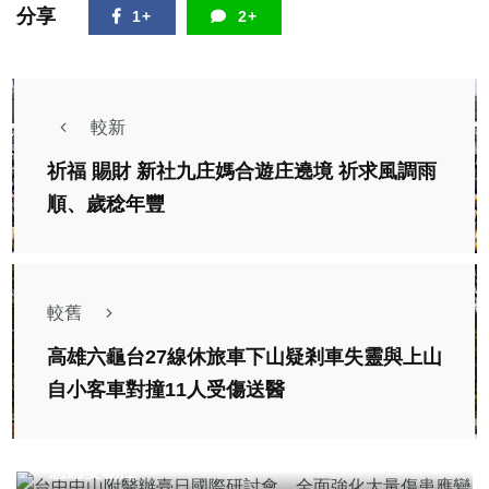
分享
1+
2+
較新
祈福 賜財 新社九庄媽合遊庄遶境 祈求風調雨
順、歲稔年豐
較舊
高雄六龜台27線休旅車下山疑剎車失靈與上山
自小客車對撞11人受傷送醫
社會
綜合新聞
健康
台中中山附醫辦臺日國際研討會 全面強化大量傷
患應變韌性