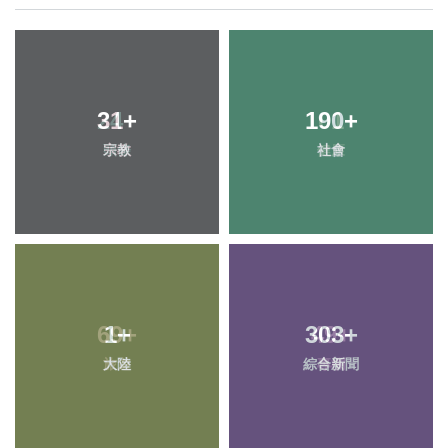
31
24
+
+
190
101
+
+
宗教
頭條
社會
健康
69
1
+
+
303
49
+
+
大陸
旅遊
綜合新聞
專欄