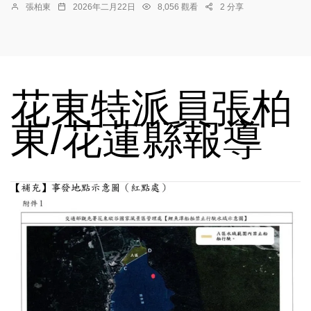
張柏東
2026年二月22日
8,056 觀看
2 分享
花東特派員張柏
東/花蓮縣報導