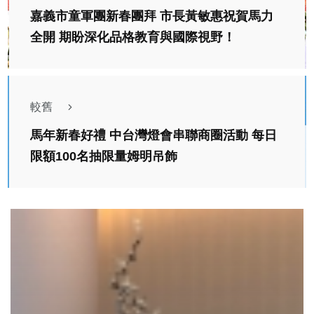
嘉義市童軍團新春團拜 市長黃敏惠祝賀馬力
全開 期盼深化品格教育與國際視野！
較舊
馬年新春好禮 中台灣燈會串聯商圈活動 每日
限額100名抽限量姆明吊飾