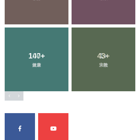
140
+
43
+
健康
宗教