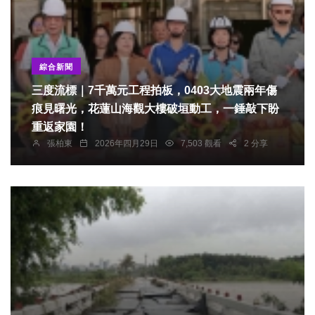
綜合新聞
三度流標｜7千萬元工程拍板，0403大地震兩年傷
痕見曙光，花蓮山海觀大樓破垣動工，一錘敲下盼
重返家園！
張柏東
2026年四月29日
7,503 觀看
2 分享