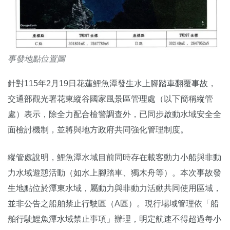
事發地點位置圖
針對115年2月19日花蓮鯉魚潭發生水上腳踏車翻覆事故，
交通部觀光署花東縱谷國家風景區管理處（以下簡稱縱管
處）表示，除全力配合檢警調查外，已同步啟動水域安全全
面檢討機制，並將與地方政府共同強化管理制度。
縱管處說明，鯉魚潭水域目前同時存在載客動力小船與非動
力水域遊憩活動（如水上腳踏車、獨木舟等）。本次事故發
生地點位於潭東水域，屬動力與非動力活動共同使用區域，
並非公告之船舶禁止行駛區（A區）。現行場域管理依「船
舶行駛鯉魚潭水域禁止事項」辦理，明定航速不得超過每小