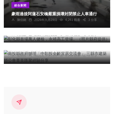
綜合新聞
豪雨過後阿蓮石安橋嚴重損壞封閉禁止人車通行
社會
綜合新聞
健康
文教
陳信銘
2026年六月29日
6,261 觀看
3 分享
彰化縣首場萬人健檢，永靖高工登場。（照片縣府
提供）
周為政
2026年四月11日
8,749 觀看
3 分享
綜合新聞
南投縣政府辦理「中彰投全齡宜居交流會」 三縣市
建築師公會菁英匯聚經驗分享
陳朝枝
2026年六月23日
6,256 觀看
2 分享