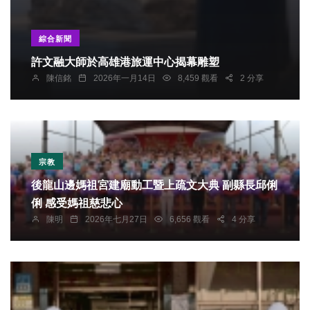
綜合新聞
許文融大師於高雄港旅運中心揭幕雕塑
陳信銘
2026年一月14日
8,459 觀看
2 分享
宗教
後龍山邊媽祖宮建廟動工暨上疏文大典 副縣長邱俐
俐 感受媽祖慈悲心
陳明
2026年七月27日
6,656 觀看
4 分享