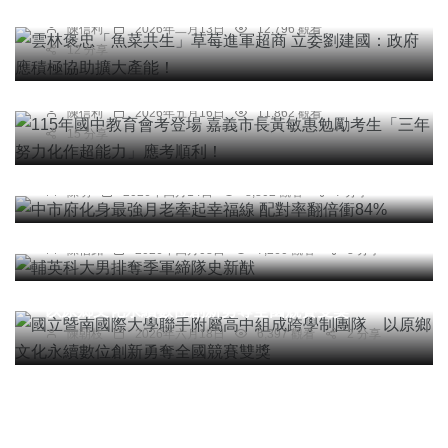
政府應積極協助擴大產能！
陳信利
2026年二月13日
12,796 觀看
綜合新聞
文教
12 分享
115年國中教育會考登場 嘉義市長黃敏惠勉勵考生
「三年努力化作超能力」應考順利！
陳信利
2026年五月16日
11,862 觀看
15 分享
社會
綜合新聞
中市府化身最強月老牽起幸福線 配對率翻倍衝84%
陳明
2026年四月14日
8,302 觀看
7 分享
綜合新聞
輔英科大男排奪季軍締隊史新猷
陳信銘
2026年四月08日
7,260 觀看
3 分享
文教
國立暨南國際大學聯手附屬高中組成跨學制團隊
以原鄉文化永續數位創新勇奪全國競賽雙獎
陳朝枝
2026年六月18日
6,397 觀看
2 分享