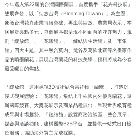
今年邁入第22屆的台灣國際蘭展，首度攜手「花卉科技展」
雙展齊發，以「綻放台灣（Blooming Taiwan）」為主題，
象徵台灣花卉產業持續突破、再生與綻放。農業局表示，本
屆展覽亮點多元，每個展區都呈現不同面向的花卉魅力，規
劃「綻放館」、「花漾館」、「鏈結與生活館」及「市集
館」四大主題。其中融合莫內、梵谷及葛飾北齋等名畫家作
品的噴墨蘭花，展現台灣蘭花的科技美學，預料將成為今春
最受矚目的焦點。
「綻放館」運用裸視3D技術結合吉祥物「蘭獸」，打造沉
浸式觀展體驗；「花漾館」集結上千株國內外優秀蘭花，舉
辦國際競賽、大獎花展示及商業品種展出，呈現世界級育種
成果與市場趨勢。「鏈結館」設置商務洽談區，整合展示、
媒合與洽談功能，建構國際B2B平台，並提供一站式出口檢
疫服務，協助海外買主完成採購。