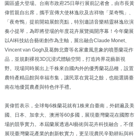
園區盛大登場。台南市政府25日舉行展前記者會，由市長黃
偉哲親自出席，攜手宣傳大使林逸欣及吉祥物「菜奇鴨」、
「夜奇鴨」提前開箱展館亮點，特別邀請音樂精靈林逸欣演
奏小提琴，為即將登場的年度花卉展覽揭開序幕！今年蘭展
以AI科技結合藝術創作為主軸，展出融合Claude Monet、
Vincent van Gogh及葛飾北齋等名家畫風意象的噴墨蘭花作
品，並規劃裸視3D沉浸式體驗空間，打造跨界花藝新視
野。現場同時展出上千株來自國內外的優秀蘭花品種，設置
農特產精品館與幸福市集，讓民眾在賞花之餘，也能選購臺
南在地優質農產與特色伴手禮。
黃偉哲表示，全球每6株蘭花就有1株來自臺南，外銷遍及美
國、日本、加拿大、澳洲等60多國，展現臺灣蘭花在國際市
場的競爭實力。本屆蘭展透過AI藝術與花卉科技融合，不僅
展現臺灣蘭花產業的創新軟實力，更呈現農民辛勤耕耘與科