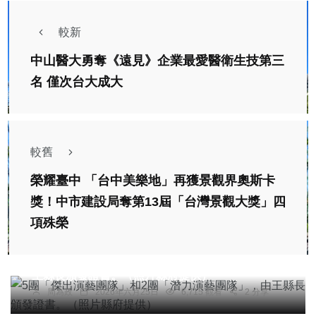
較新
中山醫大勇奪《遠見》企業最愛醫衛生技第三
名 僅次台大成大
較舊
榮耀臺中 「台中美樂地」再獲景觀界奧斯卡
獎！中市建設局奪第13屆「台灣景觀大獎」四
項殊榮
社會
綜合新聞
健康
旅遊
文教
5團「傑出演藝團隊」和2團「潛力演藝團隊」，由
王縣長頒發證書。（照片縣府提供）
綜合新聞
周為政
2026年六月25日
6,715 觀看
2 分享
雲林褒忠「魚菜共生」草莓進軍超商 立委劉建國：