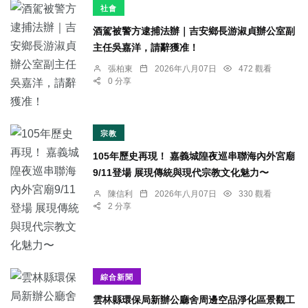
社會
酒駕被警方逮捕法辦｜吉安鄉長游淑貞辦公室副
主任吳嘉洋，請辭獲准！
張柏東
2026年八月07日
472 觀看
0 分享
宗教
105年歷史再現！ 嘉義城隍夜巡串聯海內外宮廟
9/11登場 展現傳統與現代宗教文化魅力〜
陳信利
2026年八月07日
330 觀看
2 分享
綜合新聞
雲林縣環保局新辦公廳舍周邊空品淨化區景觀工