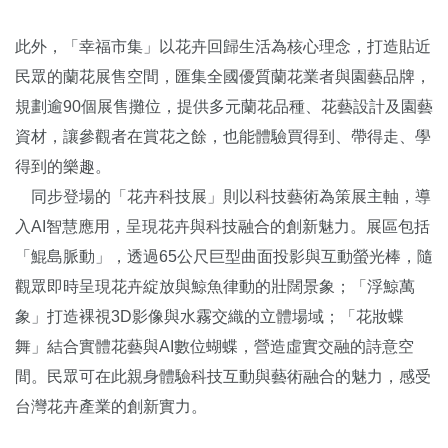
此外，「幸福市集」以花卉回歸生活為核心理念，打造貼近
民眾的蘭花展售空間，匯集全國優質蘭花業者與園藝品牌，
規劃逾90個展售攤位，提供多元蘭花品種、花藝設計及園藝
資材，讓參觀者在賞花之餘，也能體驗買得到、帶得走、學
得到的樂趣。
同步登場的「花卉科技展」則以科技藝術為策展主軸，導
入AI智慧應用，呈現花卉與科技融合的創新魅力。展區包括
「鯤島脈動」，透過65公尺巨型曲面投影與互動螢光棒，隨
觀眾即時呈現花卉綻放與鯨魚律動的壯闊景象；「浮鯨萬
象」打造裸視3D影像與水霧交織的立體場域；「花妝蝶
舞」結合實體花藝與AI數位蝴蝶，營造虛實交融的詩意空
間。民眾可在此親身體驗科技互動與藝術融合的魅力，感受
台灣花卉產業的創新實力。