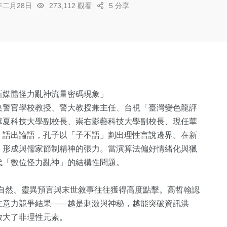
6年二月28日
273,112 觀看
5 分享
新媒體怪力亂神流量密碼現象」
央警官學校教授、警大教授兼主任、台視「臺灣變色龍評
華夏科技大學副校長、崇右影藝科技大學副校長、現任華
」語出論語，孔子以「子不語」劃出理性言說邊界。在新
，形成與儒家節制精神的張力。當演算法偏好情緒化與獵
代「數位怪力亂神」的結構性問題。
平台上，超自然、靈異預言與末世敘事往往獲得高度點擊。高哲翰認
注意力競爭結果——越是刺激與神秘，越能突破資訊洪
放大了非理性元素。