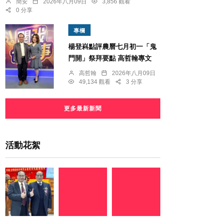
簡安
2026年八月09日
3,856 觀看
0 分享
專欄
楊登嵙點評農曆七月初一「鬼
門開」祭拜要點 高哲翰專文
高哲翰
2026年八月09日
49,134 觀看
3 分享
更多最新新聞
活動花絮