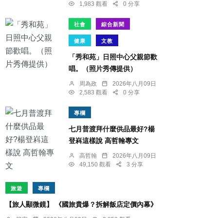
1,983 觀看
0 分享
社會
綜合新聞
健康
文教
「秀和苑」日照中心父親節歡
唱。（照片秀傳提供）
周為政
2026年八月09日
2,583 觀看
0 分享
專欄
七月普渡拜什麼供品最好?楊
登嵙這樣說 高哲翰專文
高哲翰
2026年八月09日
49,150 觀看
3 分享
旅遊
專欄
【旅人顯微鏡】 《國旅貴爆？拆解飯店定價內幕》