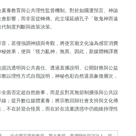
位素養教育與公共理性監督機制。對於如國運預言、神諭
社會影響，而非盲從轉傳。此立場延續孔子「敬鬼神而遠
取代制度判斷與政策決策。
影音，若僅強調神蹟與奇觀，將使宮廟文化淪為感官消費
神秘效果，便與「怪力亂神」無異。因此，新媒體轉譯應
18
+
的資訊透明與公共責任。透過直播說明、公開財務與公益
宗教以理性方式自我說明，神秘色彩自然退居象徵層次，
科技新知
非全面否定超自然敘事，而是反對其無節制擴張與公共誤
界線；提升數位媒體素養；將宗教回歸社會支持與文化傳
性，不在於迎合怪異，而在於在流量誘惑中仍能維持理性
碼，，中央警官學校教授，警大教授，臺灣變色龍評論人，暗