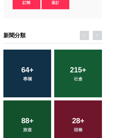
訂閱
退訂
新聞分類
127
64
+
+
215
37
+
+
33
+
專欄
文教
社會
農業
宗教
388
88
+
+
112
28
+
+
1
+
綜合新聞
旅遊
頭條
健康
大陸