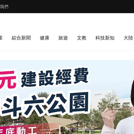
我們
業
綜合新聞
健康
旅遊
文教
科技新知
大陸