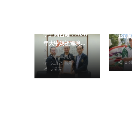
綜合新
專欄
高雄
宮廟達人「警界孔
日開划
子」高哲翰：2026
120
年大甲媽祖遶境
陳
20
高哲翰
「善」為核心理念深
6,
2026年四月21日
刻意涵
2 
51,179 觀看
5 分享