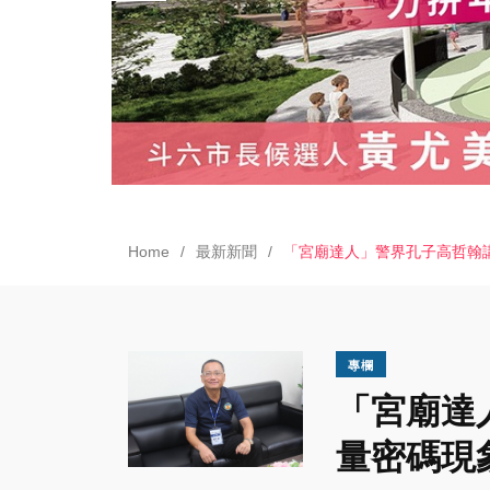
Home
最新新聞
「宮廟達人」警界孔子高哲翰
專欄
「宮廟達
量密碼現