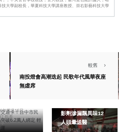
科技大學副校長，華夏科技大學講座教授、崇右影藝科技大學
綜合新聞
較舊
南投燈會高潮迭起 民歌年代風華夜座
就是交通卡！台
無虛席
民限定乘車碼突
社會
2萬人綁定 輕鬆
日月光高雄K7廠顯
明
車捷運
26年四月15日
影劑滲漏飄異味12
037 觀看
人頭暈送醫
分享
陳信銘