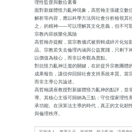
理性監督與數位素養
面對新媒體怪力亂神現象，高哲翰主張建立數
解析等內容，應以科學方法與社會分析檢視其
之」的精神——可以理解其文化意義，但不可
宗教內容娛樂化風險
高哲翰亦提醒，當宗教儀式被剪輯成碎片化短
品。宗教若失去倫理內涵與公益實踐，只剩下
以價值為核心，而非以奇觀為賣點。
113
+
40
+
36
+
對抗怪力亂神泛濫的關鍵，在於提升宗教團體
成果報告，讓信仰回歸社會支持系統本質。當
文教
農業
宗教
而非主導公共論述。
高哲翰講座教授對新媒體怪力亂神的點評，並
導。其核心主張可歸納為三點：守住儒家理性
承功能。在演算法主導的時代，真正的文化韌
與倫理秩序。
388
+
114
+
1
+
綜合新聞
健康
大陸
宮廟達人」警界孔子，新媒體，怪力亂神，流量密