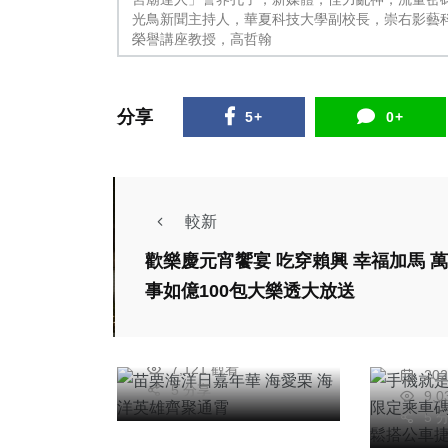
光鳥新聞主持人，華夏科技大學副校長，崇右影藝
榮譽講座教授，高哲翰
分享
5+
0+
社會
農業
綜合新聞
旅遊
社會
文教
科技新知
較新
旅遊
苗栗海洋日嘉年華
歡樂慶元宵饗宴 吃穿賴興 幸福加馬 萬
手機
海愛栗 海洋英雄齊
事如億100包大樂透大放送
中市
聚通霄
陳明
破6.
2026年七月19日
陳
搭公
7,121 觀看
20
5 分享
9,
5 