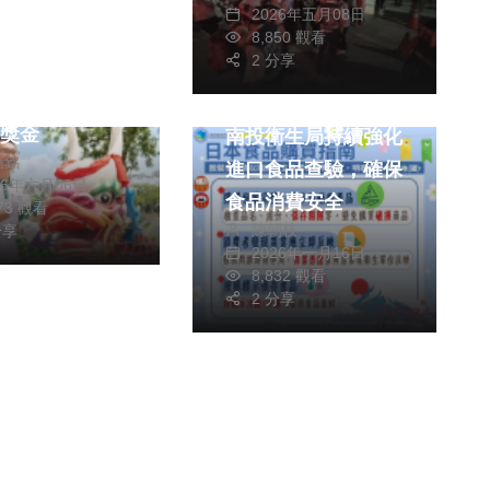
2026年五月08日
聞
8,850 觀看
2 分享
端午龍舟賽19
健康
 192隊爭奪
萬獎金
南投衛生局持續強化
信銘
進口食品查驗，確保
26年六月06日
食品消費安全
973 觀看
陳朝枝
分享
2026年一月16日
8,832 觀看
2 分享