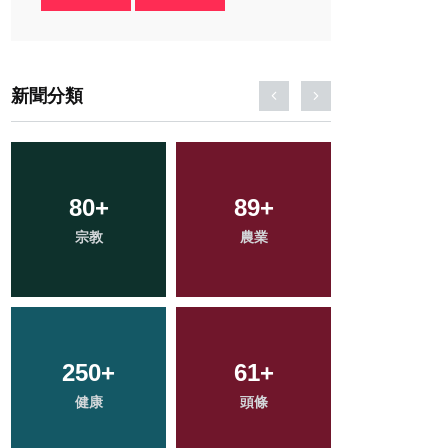
新聞分類
281
80
+
+
141
89
+
+
2
+
宗教
文教
農業
專欄
大陸
250
41
+
+
192
61
+
+
844
+
科技新知
健康
頭條
旅遊
綜合新聞