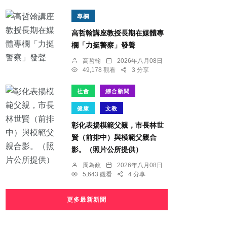
專欄
高哲翰講座教授長期在媒體專
欄「力挺警察」發聲
高哲翰
2026年八月08日
49,178 觀看
3 分享
社會
綜合新聞
健康
文教
彰化表揚模範父親，市長林世
賢（前排中）與模範父親合
影。（照片公所提供）
周為政
2026年八月08日
5,643 觀看
4 分享
更多最新新聞