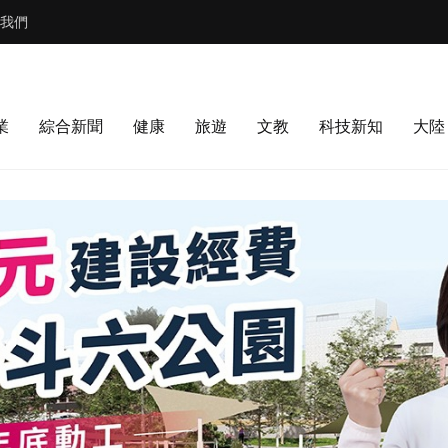
我們
業
綜合新聞
健康
旅遊
文教
科技新知
大陸