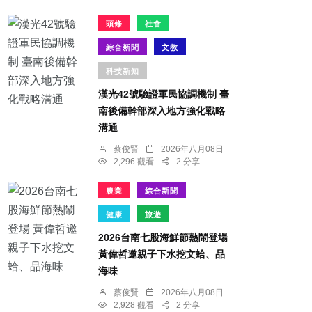
頭條
社會
綜合新聞
文教
科技新知
漢光42號驗證軍民協調機制 臺
南後備幹部深入地方強化戰略
溝通
蔡俊賢
2026年八月08日
2,296 觀看
2 分享
農業
綜合新聞
健康
旅遊
2026台南七股海鮮節熱鬧登場
黃偉哲邀親子下水挖文蛤、品
海味
蔡俊賢
2026年八月08日
2,928 觀看
2 分享