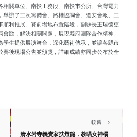
各相關單位、南投工務段、南投市公所、台灣電力
，舉辦了三次籌備會、路權協調會、道安會報、三
事順利推展。賽前場地布置階段，副縣長王瑞德更
局會勘，解決相關問題，展現縣府團隊合作精神。
為學生提供展演舞台，深化藝術傳承，並讓各縣市
於賽後現場公告並頒獎，詳細成績亦同步公布於全
476
+
社會
較舊
綜合新聞
颱風逼近高雄農
清水岩寺義賣家扶燈籠，教唱女神楊
「2026嘉義雙潭星