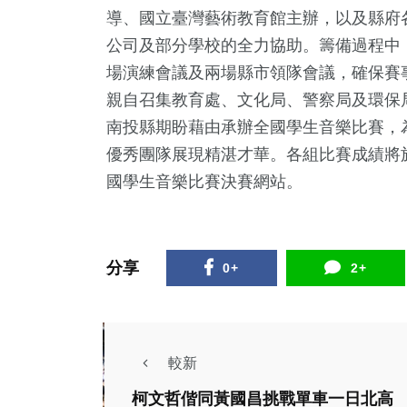
導、國立臺灣藝術教育館主辦，以及縣府
公司及部分學校的全力協助。籌備過程中
場演練會議及兩場縣市領隊會議，確保賽
親自召集教育處、文化局、警察局及環保
南投縣期盼藉由承辦全國學生音樂比賽，
優秀團隊展現精湛才華。各組比賽成績將
國學生音樂比賽決賽網站。
277
+
141
+
2
+
文教
專欄
大陸
分享
0+
2+
42
+
199
+
844
+
農業
較新
科技新知
旅遊
綜合新聞
紅霞
柯文哲偕同黃國昌挑戰單車一日北高
綜合新聞
文教