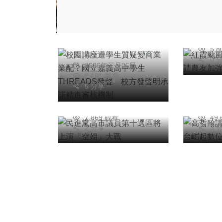
改場
校園講座遭學生質疑
範
變商業業配？國立嘉
陳
綜合新聞
專欄
20
義高中學生
5,
民進黨高市議員第十
高哲
張文一
THREADS發聲 校
0 
2026年三月06日
選區將上演「空姐」
串流
方發聲明承諾精進審
9,101 觀看
大戰
型
核機制
5 分享
陳信銘
高
2026年三月05日
20
7,869 觀看
49
2 分享
3 