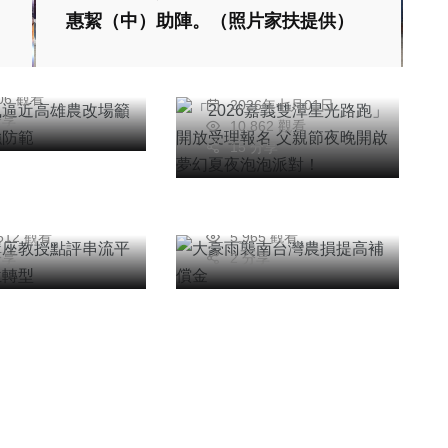
籲請農友加強防
惠絜（中）助陣。（照片家扶提供）
光路跑」開放受理報
信銘
名 父親節夜晚開啟
26年七月25日
陳信利
夢幻夏夜泡泡派對！
806 觀看
2026年七月01日
綜合新聞
翰講座教授點評
分享
10,862 觀看
平台崛起數位轉
大豪雨襲南台灣農損
15 分享
提高補償金
哲翰
陳信銘
26年七月24日
2026年六月27日
,612 觀看
5,965 觀看
分享
2 分享