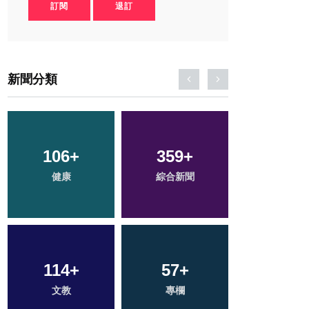
訂閱
退訂
新聞分類
17
+
1
+
75
+
科技新知
大陸
旅遊
197
+
33
+
25
+
社會
宗教
頭條