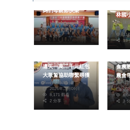
副縣長賴香伶祝福媽
語服
媽們母親節快樂
林國
陳明
陳
國志
2026年四月19日
20
8,246 觀看
童 
11
4 分享
〜
13
農業
社會
「酪
遺失一萬二千元紅包
食農教育 
大墩警協助聯繫尋獲
農會
台中特派記者
張
園 體驗從產地到餐
2026年二月09日
20
桌歷
8,171 觀看
6,
2 分享
3 