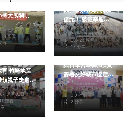
「2026嘉義市購物
務營」於斗六雲
節」發票登錄突破1
小盛大展開 跨
億元！ 破億幸運兒
信利
工攜手55名學
陳信利
喜獲住宿券 市民最
26年七月13日
2026年七月29日
翻轉在地英語力
,154 觀看
期待專屬「滿千送百
10,423 觀看
 分享
綜合新聞
領現金」8/3接續登
13 分享
綜合新聞
四年交流情誼 嘉市
場〜
梨的奇幻旅程」
與日本宮城縣加美町
竹崎地區
簽署友好城市協定
帶領親子走進果
張文一
加美町五月派駐市府
文一
2026年三月25日
對日諮詢事務顧問
26年八月01日
8,374 觀看
程
041 觀看
台日交流邁入新里程
2 分享
分享
碑