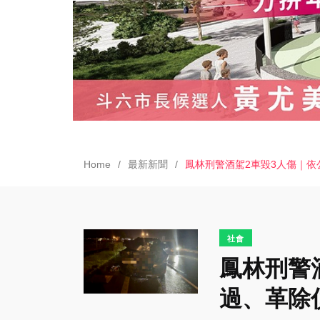
Home
最新新聞
鳳林刑警酒駕2車毀3人傷｜
社會
鳳林刑警
過、革除