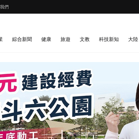
我們
業
綜合新聞
健康
旅遊
文教
科技新知
大陸