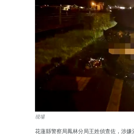
現場
花蓮縣警察局鳳林分局王姓偵查佐，涉嫌