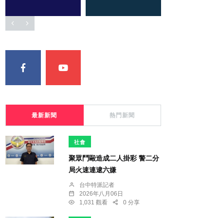
最新新聞
熱門新聞
社會
聚眾鬥毆造成二人掛彩 警二分
局火速連逮六嫌
台中特派記者
2026年八月06日
1,031 觀看
0 分享