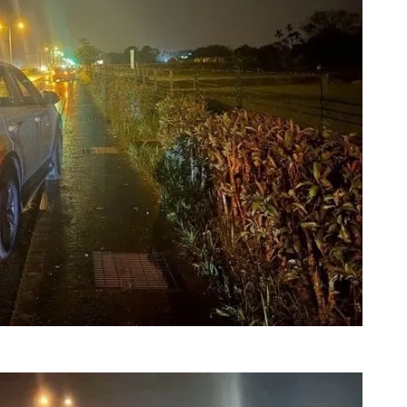
37
+
106
+
359
+
農業
健康
綜合新聞
114
+
57
+
文教
專欄