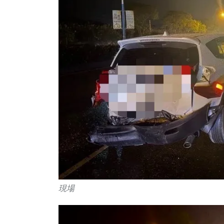
15
+
1
+
82
+
科技新知
大陸
旅遊
現場
200
+
33
+
25
+
社會
宗教
頭條