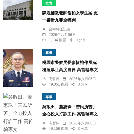
社會
陳姓補教老師偷拍女學生案 更
一審卅九罪全輕判
台中特派記者
2026年八月06日
1,134 觀看
0 分享
專欄
桃園市警察局長廖恆裕作風沉
穩溫厚且高度自律 高哲翰專文
高哲翰
2026年八月06日
49,051 觀看
3 分享
專欄
吳敬田、蕭惠珠「苦民所苦」
全心投入打詐工作 高哲翰專文
高哲翰
2026年八月06日
49,156 觀看
3 分享