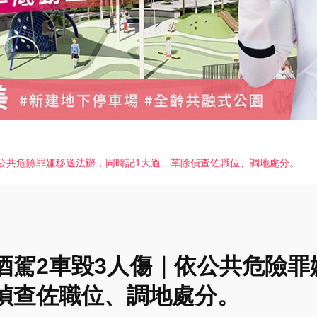
依公共危險罪嫌移送法辦，同時記1大過、革除偵查佐職位、調地處分。
酒駕2車毀3人傷｜依公共危險罪
偵查佐職位、調地處分。