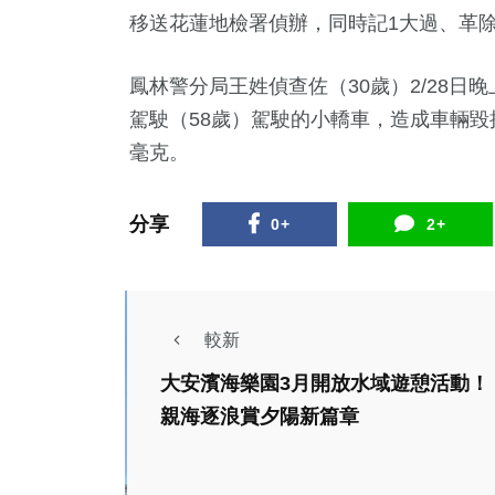
移送花蓮地檢署偵辦，同時記1大過、革
鳳林警分局王姓偵查佐（30歲）2/28日
駕駛（58歲）駕駛的小轎車，造成車輛毀
毫克。
分享
0+
2+
較新
大安濱海樂園3月開放水域遊憩活動！
社會
農業
親海逐浪賞夕陽新篇章
綜合新聞
文教
三義鄉表揚模範母親
「20