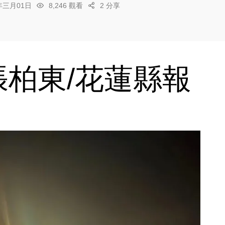
6年三月01日
8,246 觀看
2 分享
柏東/花蓮縣報