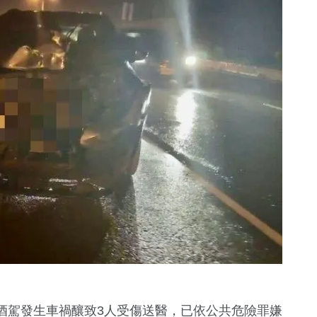
酒駕發生車禍釀致3人受傷送醫，已依公共危險罪嫌