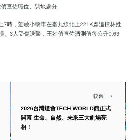
除偵查佐職位、調地處分。
晚上7時，駕駛小轎車在臺九線北上221K處追撞林姓
損、3人受傷送醫，王姓偵查佐酒測值每公升0.63
較舊
2026台灣燈會TECH WORLD館正式
開幕 生命、自然、未來三大劇場亮
相！
綜合新聞
26海外青年英