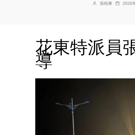
張柏東
202
花東特派員張
導