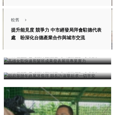
較舊
提升能見度 競爭力 中市經發局拜會駐德代表
處 盼深化台德產業合作與城市交流
綜合新聞
高雄女監快速剪髮班成果發表展現專業實力
陳信銘
2026年四月20日
7,158 觀看
3 分享
宗教
縣府舉辦年終尾牙祭拜 縣長許淑華祈求一切平安
陳朝枝
2026年二月03日
7,955 觀看
2 分享