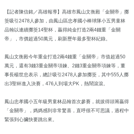
【記者陳信銘／高雄報導】高雄市鳳山文衡殿「金關帝」擲
筊吸引2478人參加，由鳳山區忠孝國小棒球隊小五男童林
品翰以連續擲筊14聖杯，贏得純金打造2兩4錢重「金關
帝」，市價超過50萬元，刷新歷年最多聖杯紀錄。
鳳山文衡殿今年重金打造2兩4錢重「金關帝」市值超過50
萬元，還有3錢3重金關帝項鍊、2錢3重金關帝項鍊等，董
事長楊世忠表示，總計吸引2478人參加擲筊，其中555人擲
出3聖杯進入決賽，476人到場大PK，熱鬧滾滾。
鳳山忠孝國小五年級男童林品翰首次參賽，就拔得頭籌贏得
「金關帝」，媽媽感到非常驚喜，直呼很不可思議，過程中
緊張到心臟快要跳出來。