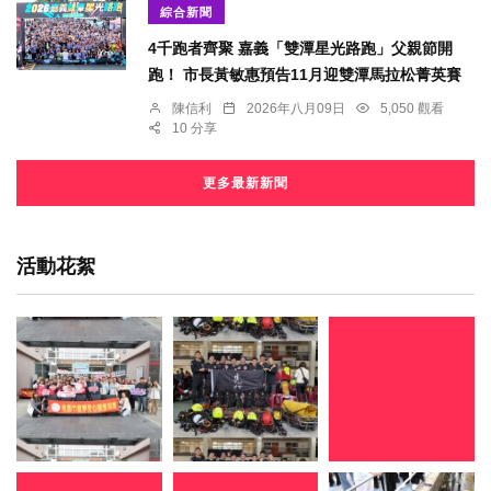
綜合新聞
4千跑者齊聚 嘉義「雙潭星光路跑」父親節開
跑！ 市長黃敏惠預告11月迎雙潭馬拉松菁英賽
陳信利
2026年八月09日
5,050 觀看
10 分享
更多最新新聞
活動花絮