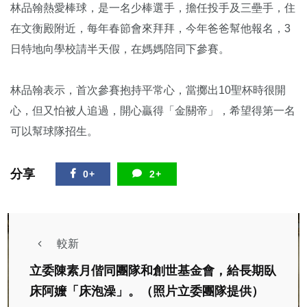
林品翰熱愛棒球，是一名少棒選手，擔任投手及三壘手，住
在文衡殿附近，每年春節會來拜拜，今年爸爸幫他報名，3
日特地向學校請半天假，在媽媽陪同下參賽。
林品翰表示，首次參賽抱持平常心，當擲出10聖杯時很開
心，但又怕被人追過，開心贏得「金關帝」，希望得第一名
可以幫球隊招生。
分享
0+
2+
較新
立委陳素月偕同團隊和創世基金會，給長期臥
床阿嬤「床泡澡」。（照片立委團隊提供）