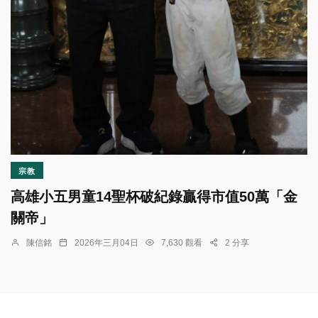
宗教
高雄小五男童14聖杯破紀錄贏得市值50萬「金
關帝」
陳信銘
2026年三月04日
7,630 觀看
2 分享