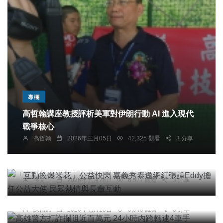
專欄
高哲翰講座教授評析美軍對伊朗行動 AI 進入現代
戰爭核心
高哲翰
2026年三月05日
42,325 觀看
3 分享
綜合新聞
文教
「互動換爆米花」公益快閃 嘉義秀泰邀網紅張譯
Eddy擔任公益大使 民眾熱情與長輩互動
張文一
2026年七月28日
6,577 觀看
3 分享
社會
高雄警方打詐攔阻近百萬元 24小時內跨轄逮4車手
陳信銘
2026年七月18日
5,948 觀看
3 分享
社會
綜合新聞
文教