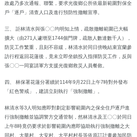
政處乃多次通報、聯繫，要求光復鄉公所依最新範圍對保全
戶「逐戶」清查人口及進行預防性撤離宣導。
三、 詎林清水與張〇〇均明知上情，疏散撤離範圍已大幅
擴大（由271人遽增至1744個門牌，疏散人數達數千人），
防災工作繁重，且刻不容緩，林清水於同日傍晚結束宜蘭參
訪行程返回花蓮後，竟未立即坐鎮投入指揮防災工作，反與
張〇〇一同宴請軍方支援光復鄉救災人員餐敘。
四、 林保署花蓮分署續於114年9月22日上午7時對外發布
「紅色警戒」，建請立刻執行「強制撤離」。
林清水等3人明知應即對劃定影響範圍內之保全住戶逐戶進
行強制撤離並協調警方交通管制，然林清水及王〇〇於同日
上午8時竟仍要求於影響範圍內應即協助執行強制撤離之大
同村、大華村、大安村、大平村村長等依原訂計畫參加民防