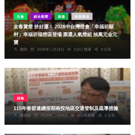
社會
綜合新聞
旅遊
科技新知
走春賞燈 拚好運！ 2026中台灣燈會「幸福祈願
村」幸福祈福燈區登場 票選人氣燈組 抽萬元金元
寶
陳明
2026年二月15日
9,817 觀看
4 分享
頭條
115年春節連續假期南投地區交通管制及疏導措施
陳朝枝
2026年二月04日
8,199 觀看
2 分享