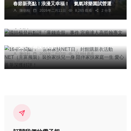
春節新亮點！浪漫又幸福！ 氦氣球樂園試營運
國師楊登嵙點評「庫錢造假」事件 宮廟達人高哲翰
陳朝枝
2026年二月11日
8,265 觀看
2 分享
專文
高哲翰
2026年五月03日
200,881 觀看
綜合新聞
5 分享
16年不間斷！「雲林家扶NET日」封館購新衣活動
NET（主富服裝）裝扮家扶兒一身 陪伴家扶家庭一
生 愛心善舉深獲好評！
陳信利
2026年二月07日
12,884 觀看
10 分享