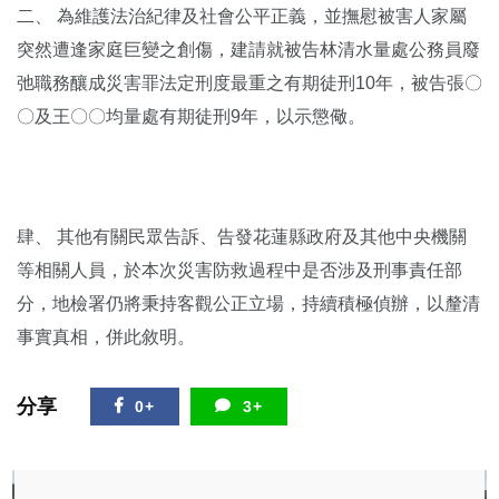
二、 為維護法治紀律及社會公平正義，並撫慰被害人家屬
突然遭逢家庭巨變之創傷，建請就被告林清水量處公務員廢
弛職務釀成災害罪法定刑度最重之有期徒刑10年，被告張〇
〇及王〇〇均量處有期徒刑9年，以示懲儆。
肆、 其他有關民眾告訴、告發花蓮縣政府及其他中央機關
等相關人員，於本次災害防救過程中是否涉及刑事責任部
分，地檢署仍將秉持客觀公正立場，持續積極偵辦，以釐清
事實真相，併此敘明。
分享
0+
3+