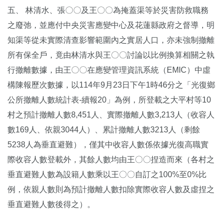
五、 林清水、張〇〇及王〇〇為掩蓋渠等於災害防救職務
之廢弛，並應付中央災害應變中心及花蓮縣政府之督導，明
知渠等從未實際清查影響範圍內之實居人口，亦未強制撤離
所有保全戶，竟由林清水與王〇〇討論以比例換算相關之執
行撤離數據，由王〇〇在應變管理資訊系統（EMIC）中虛
構陳報歷次數據，以114年9月23日下午1時46分之「光復鄉
公所撤離人數統計表-續報20」為例，所登載之大平村等10
村之預計撤離人數8,451人、實際撤離人數3,213人（收容人
數169人、依親3044人）、累計撤離人數3213人（剩餘
5238人為垂直避難），僅其中收容人數係依據光復高職實
際收容人數登載外，其餘人數均由王〇〇捏造而來（各村之
垂直避難人數為設籍人數乘以王〇〇自訂之100%至0%比
例，依親人數則為預計撤離人數扣除實際收容人數及虛捏之
垂直避難人數後得之）。