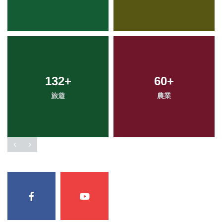
132
+
60
+
旅遊
農業