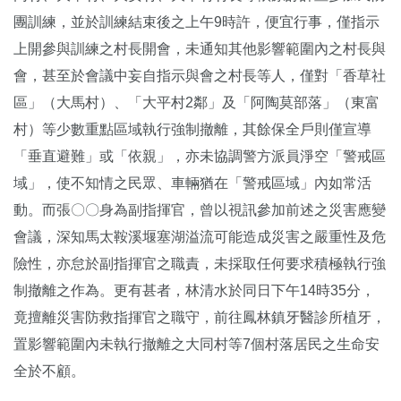
團訓練，並於訓練結束後之上午9時許，便宜行事，僅指示
上開參與訓練之村長開會，未通知其他影響範圍內之村長與
會，甚至於會議中妄自指示與會之村長等人，僅對「香草社
區」（大馬村）、「大平村2鄰」及「阿陶莫部落」（東富
村）等少數重點區域執行強制撤離，其餘保全戶則僅宣導
「垂直避難」或「依親」，亦未協調警方派員淨空「警戒區
域」，使不知情之民眾、車輛猶在「警戒區域」內如常活
動。而張〇〇身為副指揮官，曾以視訊參加前述之災害應變
會議，深知馬太鞍溪堰塞湖溢流可能造成災害之嚴重性及危
險性，亦怠於副指揮官之職責，未採取任何要求積極執行強
制撤離之作為。更有甚者，林清水於同日下午14時35分，
竟擅離災害防救指揮官之職守，前往鳳林鎮牙醫診所植牙，
置影響範圍內未執行撤離之大同村等7個村落居民之生命安
全於不顧。