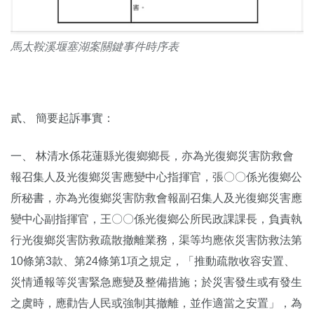
馬太鞍溪堰塞湖案關鍵事件時序表
貳、 簡要起訴事實：
一、 林清水係花蓮縣光復鄉鄉長，亦為光復鄉災害防救會
報召集人及光復鄉災害應變中心指揮官，張〇〇係光復鄉公
所秘書，亦為光復鄉災害防救會報副召集人及光復鄉災害應
變中心副指揮官，王〇〇係光復鄉公所民政課課長，負責執
行光復鄉災害防救疏散撤離業務，渠等均應依災害防救法第
10條第3款、第24條第1項之規定，「推動疏散收容安置、
災情通報等災害緊急應變及整備措施；於災害發生或有發生
之虞時，應勸告人民或強制其撤離，並作適當之安置」，為