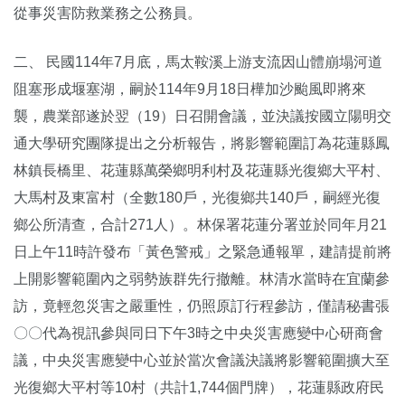
從事災害防救業務之公務員。
二、 民國114年7月底，馬太鞍溪上游支流因山體崩塌河道
阻塞形成堰塞湖，嗣於114年9月18日樺加沙颱風即將來
襲，農業部遂於翌（19）日召開會議，並決議按國立陽明交
通大學研究團隊提出之分析報告，將影響範圍訂為花蓮縣鳳
林鎮長橋里、花蓮縣萬榮鄉明利村及花蓮縣光復鄉大平村、
大馬村及東富村（全數180戶，光復鄉共140戶，嗣經光復
鄉公所清查，合計271人）。林保署花蓮分署並於同年月21
日上午11時許發布「黃色警戒」之緊急通報單，建請提前將
上開影響範圍內之弱勢族群先行撤離。林清水當時在宜蘭參
訪，竟輕忽災害之嚴重性，仍照原訂行程參訪，僅請秘書張
〇〇代為視訊參與同日下午3時之中央災害應變中心研商會
議，中央災害應變中心並於當次會議決議將影響範圍擴大至
光復鄉大平村等10村（共計1,744個門牌），花蓮縣政府民