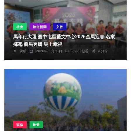
社會
綜合新聞
文教
馬年行大運 臺中屯區藝文中心2026金馬迎春 名家
揮毫 藝馬奔騰 馬上幸福
陳明
2026年一月31日
9,993 觀看
4 分享
頭條
旅遊
專欄