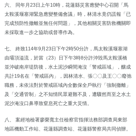
六、 同年月23日上午10時，花蓮縣災害應變中心召開「馬
太鞍溪堰塞湖緊急應變整備會議」時，林清水竟仍謊報「已
完成預防性撤離並無任何問題」，其他相關災害防救機關即
未採取進一步之協助或督導作為。
七、 終致114年9月23日下午2時50分許，馬太鞍溪堰塞湖
由壩頂溢流，於當（23）日下午3時8分許沖毀馬太鞍溪橋
並沖破南岸堤防後，水土泥沙瞬間淹沒「警戒區域」，釀成
共計19名在「警戒區內」，因林清水、張〇〇及王〇〇廢弛
職務，未依法對於警戒區域內全數保全戶執行「強制撤離」
及「交通管制」之不知情民眾避難不及，遭驟然而至之水土
泥沙淹沒口鼻導致窒息死亡之重大災情。
八、 案經地檢署廖榮寬主任檢察官指揮法務部調查局東部
地區機動工作站、花蓮縣調查站、花蓮縣警察局共同偵辦。