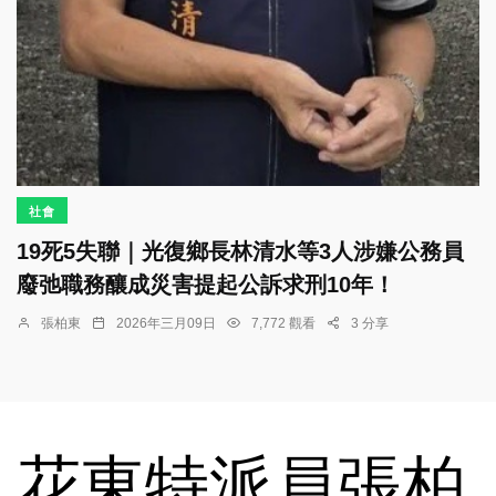
社會
19死5失聯｜光復鄉長林清水等3人涉嫌公務員
廢弛職務釀成災害提起公訴求刑10年！
張柏東
2026年三月09日
7,772 觀看
3 分享
花東特派員張柏