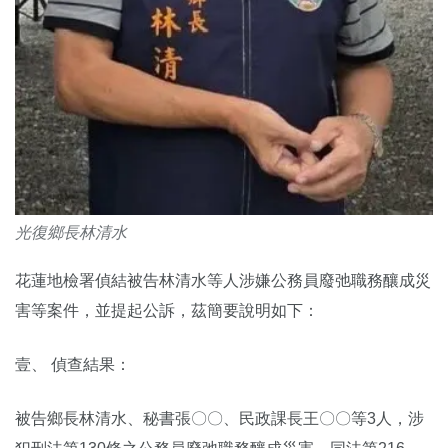
光復鄉長林清水
花蓮地檢署偵結被告林清水等人涉嫌公務員廢弛職務釀成災
害等案件，並提起公訴，茲簡要說明如下：
壹、 偵查結果：
被告鄉長林清水、秘書張〇〇、民政課長王〇〇等3人，涉