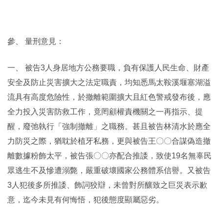
參、 量刑意見：
一、 被告3人身居地方公務要職，負有保護人民生命、財產
安全及防止災害擴大之法定職責，均知悉馬太鞍溪堰塞湖溢
流具有高度危險性，於撤離範圍擴大且紅色警戒發布後，應
全力投入災害防救工作，竟罔顧權責機關之一再指示、提
醒，廢弛執行「強制撤離」之職務。甚且被告林清水於應全
力防災之際，猶耽於植牙私務，更與被告王〇〇合謀偽造撤
離數據粉飾太平，被告張〇〇亦配合推諉，致使19名無辜民
眾逃生不及慘遭溺斃，嚴重破壞國家公務體系信譽。又被告
3人犯後多所推諉、飾詞狡辯，未曾對所釀致之巨災表示歉
意，迄今未見有何悔悟，犯後態度顯屬惡劣。