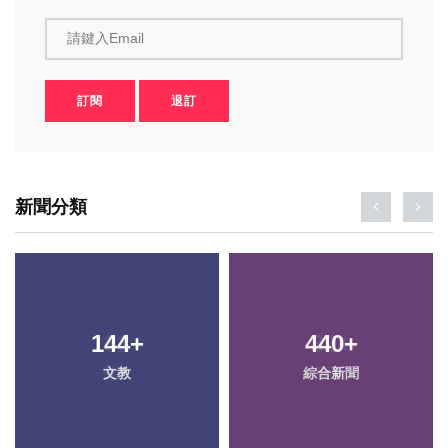
請鍵入Email
訂閱
退訂
新聞分類
144
131
+
+
440
32
+
+
文教
健康
綜合新聞
頭條