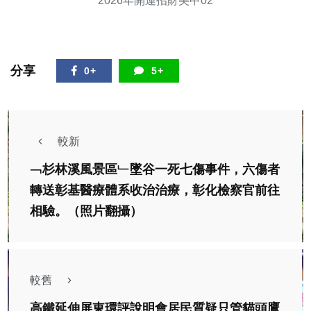
2026年開運招財美甲02
分享
0+
5+
較新
﹁杉林溪風景區﹂墜谷一死七傷事件，六傷者
轉送彰基醫療體系收治治療，彰化檢察官前往
相驗。（照片翻攝）
較舊
高鐵延伸屏東環評說明會居民質疑只管貓頭鷹