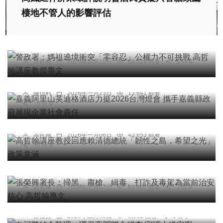
棲地不管人的影響評估
專欄
警政署：媽祖遶境衝突「零容忍」公權力不可挑戰
高哲翰講座教授專文
綜合新聞
旅遊
高哲翰
2026年四月19日
69,239 觀看
5 分享
嘉義阿里山英迪格酒店力挺2026台灣燈會 攜手嘉
義縣政府展現企業社會責任
陳信利
2026年一月23日
13,641 觀看
專欄
10 分享
高哲翰講座教授回應賴清德總統「韌性之島，希望
之光」政策意涵
高哲翰
2026年一月06日
43,653 觀看
10 分享
專欄
張榮興署長：掃黑、肅槍、緝毒、打詐及毒駕為當
前治安核心 高哲翰專文
高哲翰
2026年七月07日
49,887 觀看
3 分享
社會
綜合新聞
健康
旅遊
白河警結合監理、環保夜間聯合稽查 守護山道安寧
蔡俊賢
2026年二月03日
8,532 觀看
3 分享