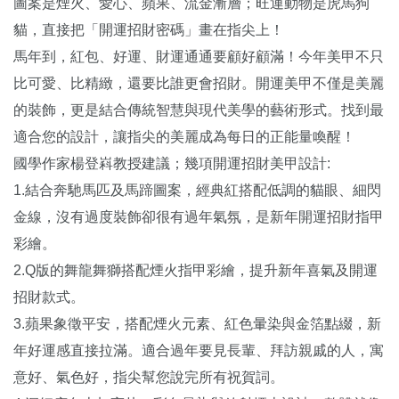
圖案是煙火、愛心、蘋果、流金漸層；旺運動物是虎馬狗
貓，直接把「開運招財密碼」畫在指尖上！
馬年到，紅包、好運、財運通通要顧好顧滿！今年美甲不只
比可愛、比精緻，還要比誰更會招財。開運美甲不僅是美麗
的裝飾，更是結合傳統智慧與現代美學的藝術形式。找到最
適合您的設計，讓指尖的美麗成為每日的正能量喚醒！
國學作家楊登嵙教授建議；幾項開運招財美甲設計:
1.結合奔馳馬匹及馬蹄圖案，經典紅搭配低調的貓眼、細閃
金線，沒有過度裝飾卻很有過年氣氛，是新年開運招財指甲
彩繪。
2.Q版的舞龍舞獅搭配煙火指甲彩繪，提升新年喜氣及開運
招財款式。
3.蘋果象徵平安，搭配煙火元素、紅色暈染與金箔點綴，新
年好運感直接拉滿。適合過年要見長輩、拜訪親戚的人，寓
意好、氣色好，指尖幫您說完所有祝賀詞。