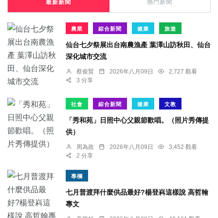
最新新聞
熱門新聞
農業
綜合新聞
健康
旅遊
仙台七夕祭展出台南農漁產 葉澤山訪秋田、仙台
深化城市交流
蔡俊賢
2026年八月09日
2,727 觀看
3 分享
社會
綜合新聞
健康
文教
「秀和苑」日照中心父親節歡唱。（照片秀傳提
供）
周為政
2026年八月09日
3,452 觀看
2 分享
專欄
七月普渡拜什麼供品最好?楊登嵙這樣說 高哲翰
專文