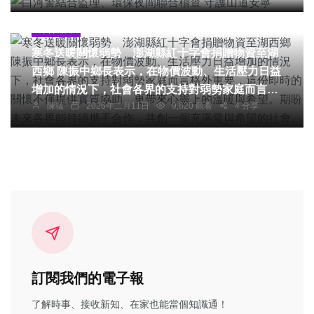
綜合新聞
寒冬送暖關懷弱勢 澎湖縣紅十字會捐贈物資至湖
西鄉 陳振中鄉長表示，在物價波動、生活壓力日益
增加的情況下，社會各界的支持對弱勢家庭而言格
陳猛
2026年二月11日
9,620 觀看
4 分享
外重要，這份即時的關懷不僅提供實質協助，更帶
來心靈上的溫暖與希望。期盼未來各界能持續攜手
合作，共創一個充滿愛與希望的社會。
訂閱我們的電子報
了解時事、接收新知、在家也能當個知識通！