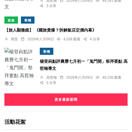
高哲翰
2026年八月09日
49,161 觀看
3 分享
旅遊
專欄
【旅人顯微鏡】 《國旅貴爆？拆解飯店定價內幕》
簡安
2026年八月09日
4,038 觀看
4 分享
專欄
楊登嵙點評農曆七月初一「鬼門開」祭拜要點 高
哲翰專文
高哲翰
2026年八月09日
49,156 觀看
3 分享
更多最新新聞
活動花絮