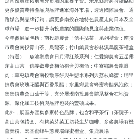
是南投農產拓展海外市場的重要平台。未來縣府將持續協助
更多優質農特產品與品牌進軍海外市場，透過國際展會、通
路媒合與品牌行銷，讓更多南投在地特色農產走向日本及全
球市場，進一步提升南投農業的國際能見度與產業價值。
今年參展品包括：南投縣農會「信手拈茶」系列禮盒；南投
市農會南投青山茶、烏龍茶；竹山鎮農會杉林溪烏龍茶禮盒
（特選）；魚池鄉農會日月潭紅茶系列；仁愛鄉農會五岳霧
芽高山茶；信義鄉農會梅酒禮盒與梅酒；中寮鄉農會龍眼
肉；草屯鎮農會南投勁厚餅與生態米系列與荔枝蜂蜜；埔里
鎮農會玫瑰花醋與百香果醋；水里鄉農會蜂蜜梅醋氣泡飲；
集集鎮農會山蕉干等，充分展現南投農會體系整合在地資
源、深化加工技術與品牌包裝的豐碩成果。
此外，展區亦匯集多家特色品牌，包含和平茶行（茶院子）
高山茶包禮盒、有夠菜芽菜工坊花生芽咖啡、多麥農場有機
薑黃粉、宏基蜜蜂生態農場蜂蜜禮盒、集鹿農場