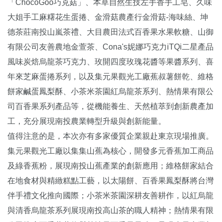
「ChocoGoo巧克菇」、本草自然生技左手香手工皂、久味
大姐手工麻糬花生蛋捲、金滑菇農產行金滑菇-海味絲、坤
德茶莊南投山嵐茶禮、大目農田法式百香果水果軟糖、山御
有限公司友善農地金萱茶、Cona's妮娜巧克力iTQi二星產品
風味炭焙烏龍茶巧克力、玫開四度玫瑰花醬等果醬系列、喜
年來芝麻蛋捲系列，以及集元果觀光工廠蕉叔薯餅乾、維格
餅家鹹蛋鳳梨酥、小茶米茶園紅烏龍茶系列、熱情果有限公
司百香果系列產品等，從機能養生、天然植萃到創新農產加
工，充分展現南投農業轉型升級與創新能量。
值得注意的是，本次亦有多家優質企業親赴東京現場推廣。
集元果觀光工廠以集集山蕉為核心，開發多元香蕉加工商品
及綠香蕉粉，展現南投山蕉產業的創新應用；維格餅家結合
在地食材與精緻糕點工藝，以太陽餅、百香果鳳梨酥將台灣
伴手禮文化推向國際；小茶米茶園深耕友善耕作，以紅烏龍
與清香烏龍茶系列展現南投高山茶的職人精神；熱情果有限