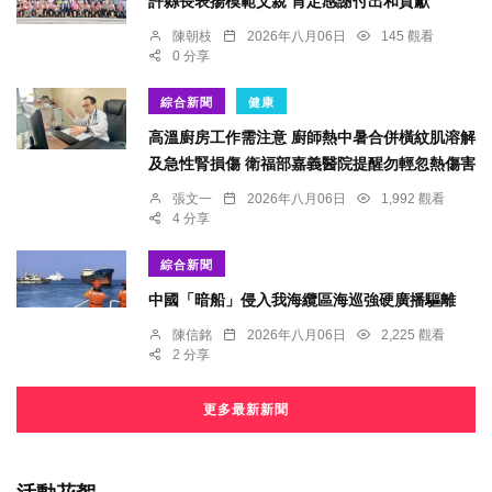
許縣長表揚模範父親 肯定感謝付出和貢獻
陳朝枝
2026年八月06日
145 觀看
0 分享
綜合新聞
健康
高溫廚房工作需注意 廚師熱中暑合併橫紋肌溶解
及急性腎損傷 衛福部嘉義醫院提醒勿輕忽熱傷害
張文一
2026年八月06日
1,992 觀看
4 分享
綜合新聞
中國「暗船」侵入我海纜區海巡強硬廣播驅離
陳信銘
2026年八月06日
2,225 觀看
2 分享
更多最新新聞