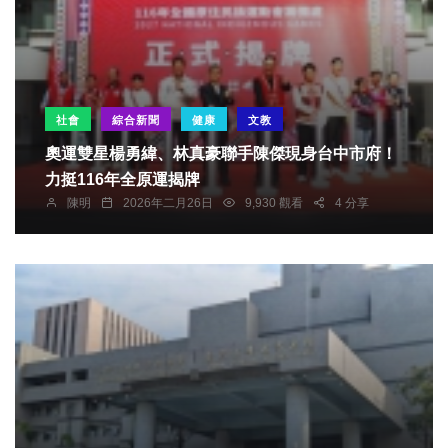
社會
綜合新聞
健康
文教
奧運雙星楊勇緯、林真豪聯手陳傑現身台中市府！
力挺116年全原運揭牌
陳明
2026年二月26日
9,930 觀看
4 分享