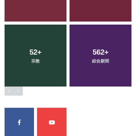
52
+
562
+
宗教
綜合新聞