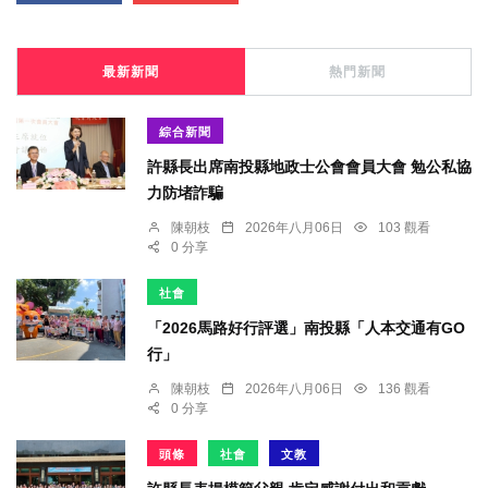
最新新聞
熱門新聞
綜合新聞
許縣長出席南投縣地政士公會會員大會 勉公私協
力防堵詐騙
陳朝枝
2026年八月06日
103 觀看
0 分享
社會
「2026馬路好行評選」南投縣「人本交通有GO
行」
陳朝枝
2026年八月06日
136 觀看
0 分享
頭條
社會
文教