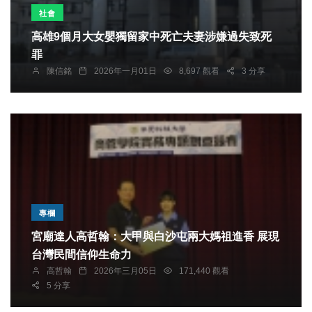
社會
高雄9個月大女嬰獨留家中死亡夫妻涉嫌過失致死
罪
陳信銘
2026年一月01日
8,697 觀看
3 分享
專欄
宮廟達人高哲翰：大甲與白沙屯兩大媽祖進香 展現
台灣民間信仰生命力
高哲翰
2026年三月05日
171,440 觀看
5 分享