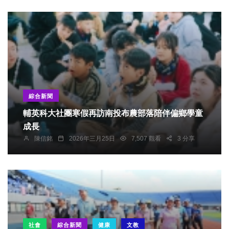
綜合新聞
輔英科大社團寒假再訪南投布農部落陪伴偏鄉學童
成長
陳信銘
2026年三月25日
7,507 觀看
3 分享
社會
綜合新聞
健康
文教