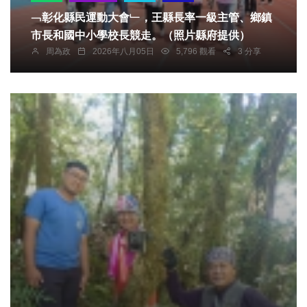
﹁彰化縣民運動大會﹂，王縣長率一級主管、鄉鎮
市長和國中小學校長競走。（照片縣府提供）
周為政
2026年八月05日
5,796 觀看
3 分享