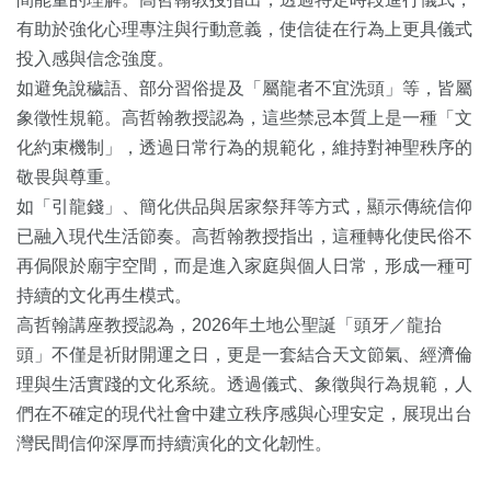
有助於強化心理專注與行動意義，使信徒在行為上更具儀式
投入感與信念強度。
如避免說穢語、部分習俗提及「屬龍者不宜洗頭」等，皆屬
象徵性規範。高哲翰教授認為，這些禁忌本質上是一種「文
化約束機制」，透過日常行為的規範化，維持對神聖秩序的
敬畏與尊重。
如「引龍錢」、簡化供品與居家祭拜等方式，顯示傳統信仰
已融入現代生活節奏。高哲翰教授指出，這種轉化使民俗不
再侷限於廟宇空間，而是進入家庭與個人日常，形成一種可
持續的文化再生模式。
高哲翰講座教授認為，2026年土地公聖誕「頭牙／龍抬
頭」不僅是祈財開運之日，更是一套結合天文節氣、經濟倫
理與生活實踐的文化系統。透過儀式、象徵與行為規範，人
們在不確定的現代社會中建立秩序感與心理安定，展現出台
灣民間信仰深厚而持續演化的文化韌性。