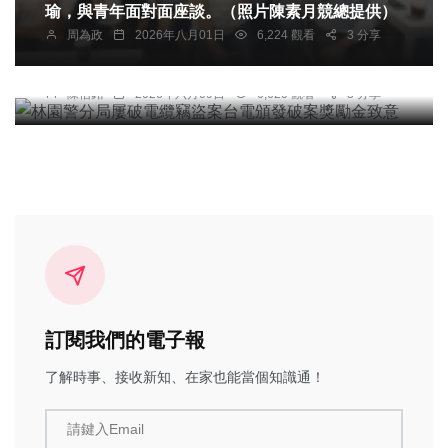
瑜，與青年面對面座談。（照片陳素月競總提供）
綜合新聞
周為政
2026年八月01日
6,224 觀看
3 分享
林園警分局屢破電纜竊盜案台電頒發破案獎勵金致
意
陳信銘
2026年六月09日
6,620 觀看
3 分享
訂閱我們的電子報
了解時事、接收新知、在家也能當個知識通！
請鍵入Email