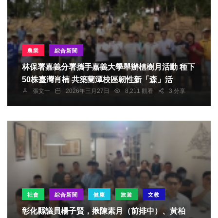
農業
綜合新聞
林保署嘉義分署攜手嘉義大學舉辦植樹月活動 種下
50株臺灣肖楠 共築蘭潭校區韌性新「森」活
張文一
2026年三月27日
8,211 觀看
3 分享
社會
綜合新聞
健康
旅遊
文教
彰化縣議員楊子賢，揪陳素月（前排中）、黃柏