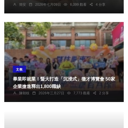
簡安
2026年七月09日
6,399 觀看
4 分享
文教
畢業即就業！暨大打造「沉浸式」徵才博覽會 50家
企業搶進釋出1,800職缺
陳朝枝
2026年三月27日
7,773 觀看
2 分享