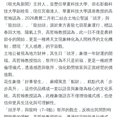
《暗光鳥新聞》主持人，並歷任華夏科技大學、崇右影藝科
技大學副校長，現任宮廟達人、華夏科技大學講座教授的高
哲翰認為，2026農曆二月初二結合土地公聖誕「頭牙」與
「龍抬頭」，「龍抬頭」源於東方蒼龍七宿星象運行，標誌
春回大地、陽氣上升。高哲翰教授認為，此一日不僅是農耕
節令的開始，更是一種將天文現象轉化為人間秩序的文化機
制，體現「天人感應」的宇宙觀。
土地公被視為地方財神，其生日「頭牙」象徵一年財運的開
端。高哲翰教授指出，祭拜行為不只是祈福，更是一種經濟
倫理儀式，透過感恩與敬拜，強化勤勞致富與正當經營的價
值觀。
花生象徵「好事發生」、麻糬寓意「黏財」、糕點代表「步
步高升」，這些供品構成一套以語音與象徵為核心的文化系
統。高哲翰教授認為，此種象徵語言不僅增強儀式感，也使
信仰更具生活化與可理解性。
「頭牙早」與龍時（7–9點）祭拜的觀念，反映出民間對時
間能量的理解。高哲翰教授指出，透過特定時段進行儀式，