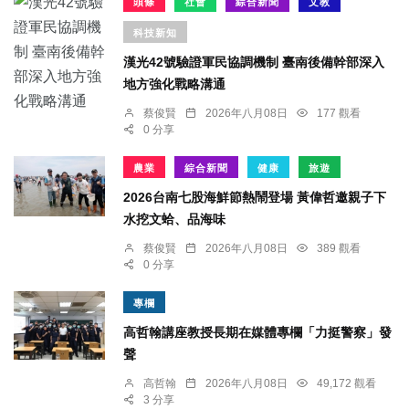
頭條
社會
綜合新聞
文教
科技新知
漢光42號驗證軍民協調機制 臺南後備幹部深入
地方強化戰略溝通
蔡俊賢
2026年八月08日
177 觀看
0 分享
農業
綜合新聞
健康
旅遊
2026台南七股海鮮節熱鬧登場 黃偉哲邀親子下
水挖文蛤、品海味
蔡俊賢
2026年八月08日
389 觀看
0 分享
專欄
高哲翰講座教授長期在媒體專欄「力挺警察」發
聲
高哲翰
2026年八月08日
49,172 觀看
3 分享