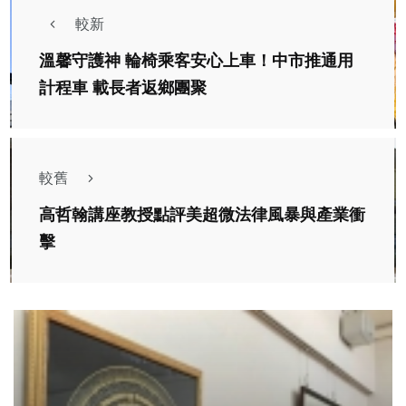
較新
溫馨守護神 輪椅乘客安心上車！中市推通用
計程車 載長者返鄉團聚
較舊
高哲翰講座教授點評美超微法律風暴與產業衝
擊