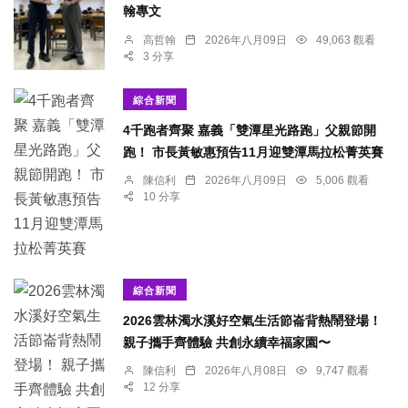
翰專文
高哲翰
2026年八月09日
49,063 觀看
3 分享
綜合新聞
4千跑者齊聚 嘉義「雙潭星光路跑」父親節開
跑！ 市長黃敏惠預告11月迎雙潭馬拉松菁英賽
陳信利
2026年八月09日
5,006 觀看
10 分享
綜合新聞
2026雲林濁水溪好空氣生活節崙背熱鬧登場！
親子攜手齊體驗 共創永續幸福家園〜
陳信利
2026年八月08日
9,747 觀看
12 分享