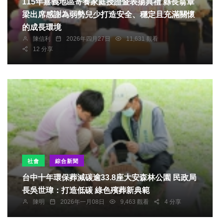
115年嘉義地區寄養家庭授證暨表揚典禮 縣長翁章
梁出席感謝為弱勢兒少打造安全、穩定且充滿關懷
的成長環境
陳信利
2026年四月27日
11,631 觀看
12 分享
社會
綜合新聞
台中十年環保葬減碳逾33.8座大安森林公園 民政局
長吳世瑋：打造低碳 綠色殯葬新典範
陳明
2026年一月08日
9,463 觀看
4 分享