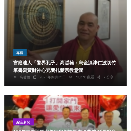
專欄
宮廟達人「警界孔子」高哲翰：烏金滇津仁波切竹
筆書寫黃財神心咒蘭扎體宗教意涵
高哲翰
2026年四月25日
73,276 觀看
7 分享
綜合新聞