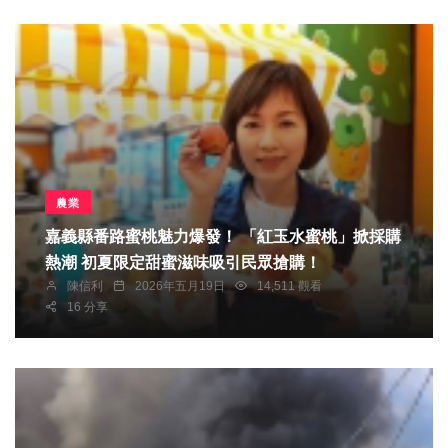
農業
嘉義縣番路蜜桃魅力爆發！ 「紅玉水蜜桃」掀採購
熱潮 初夏限定甜蜜滋味吸引民眾搶購！
陳信利
2026年五月19日
14,511 觀看
16 分享