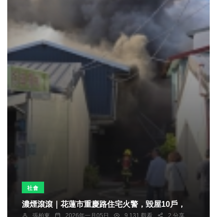
社會
濃煙滾滾｜花蓮市重慶路住宅火警，毀屋10戶，
張柏東
2026年一月05日
9,131 觀看
2 分享