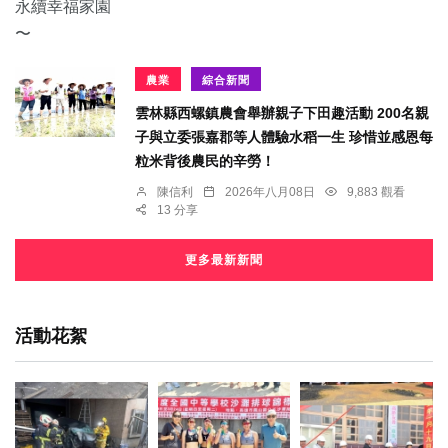
農業
綜合新聞
雲林縣西螺鎮農會舉辦親子下田趣活動 200名親
子與立委張嘉郡等人體驗水稻一生 珍惜並感恩每
粒米背後農民的辛勞！
陳信利
2026年八月08日
9,883 觀看
13 分享
更多最新新聞
活動花絮