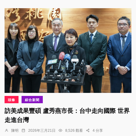
頭條
綜合新聞
訪美成果豐碩 盧秀燕市長：台中走向國際 世界
走進台灣
陳明
2026年三月21日
8,526 觀看
4 分享