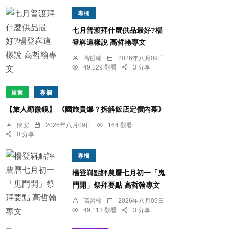
專欄
七月普渡拜什麼供品最好?楊
登嵙這樣說 高哲翰專文
高哲翰
2026年八月09日
49,129 觀看
3 分享
旅遊
專欄
【旅人顯微鏡】 《國旅貴爆？拆解飯店定價內幕》
簡安
2026年八月09日
164 觀看
0 分享
專欄
楊登嵙點評農曆七月初一「鬼
門開」祭拜要點 高哲翰專文
高哲翰
2026年八月09日
49,113 觀看
3 分享