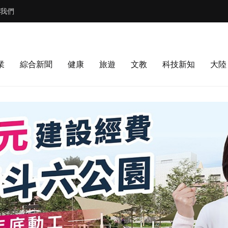
我們
業
綜合新聞
健康
旅遊
文教
科技新知
大陸