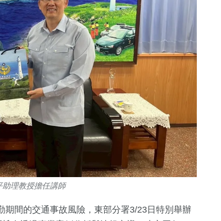
231
+
210
+
392
+
文教
健康
社會
平助理教授擔任講師
170
+
69
+
旅遊
宗教
期間的交通事故風險，東部分署3/23日特別舉辦