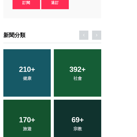
訂閱
退訂
新聞分類
2
+
34
+
73
+
大陸
科技新知
農業
743
+
54
+
121
+
綜合新聞
頭條
專欄