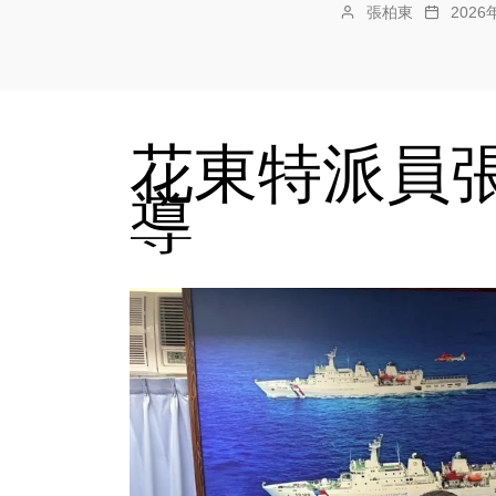
張柏東
202
花東特派員張
導