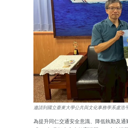
2
+
34
+
73
+
大陸
科技新知
農業
邀請到國立臺東大學公共與文化事務學系盧浩
743
+
54
+
123
+
綜合新聞
頭條
專欄
為提升同仁交通安全意識、降低執勤及通勤