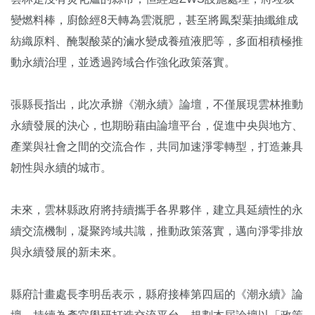
變燃料棒，廚餘經8天轉為雲溉肥，甚至將鳳梨葉抽纖維成
紡織原料、醃製酸菜的滷水變成養殖液肥等，多面相積極推
動永續治理，並透過跨域合作強化政策落實。
張縣長指出，此次承辦《潮永續》論壇，不僅展現雲林推動
永續發展的決心，也期盼藉由論壇平台，促進中央與地方、
產業與社會之間的交流合作，共同加速淨零轉型，打造兼具
韌性與永續的城市。
未來，雲林縣政府將持續攜手各界夥伴，建立具延續性的永
續交流機制，凝聚跨域共識，推動政策落實，邁向淨零排放
與永續發展的新未來。
縣府計畫處長李明岳表示，縣府接棒第四屆的《潮永續》論