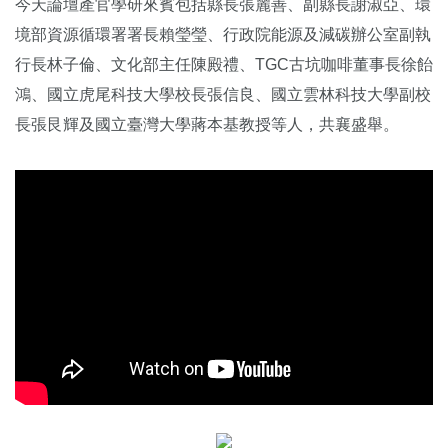
今天論壇產官學研來賓包括縣長張麗善、副縣長謝淑亞、環
境部資源循環署署長賴瑩瑩、行政院能源及減碳辦公室副執
行長林子倫、文化部主任陳殿禮、TGC古坑咖啡董事長徐飴
鴻、國立虎尾科技大學校長張信良、國立雲林科技大學副校
長張艮輝及國立臺灣大學蔣本基教授等人，共襄盛舉。