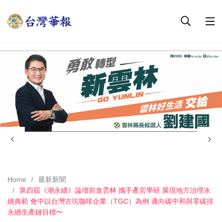
Home
最新新聞
第四屆《潮永續》論壇前進雲林 攜手產官學研 展現地方治理永
續典範 會中以台灣古坑咖啡企業（TGC）為例 邁向碳中和與零碳排
永續生產鏈目標〜