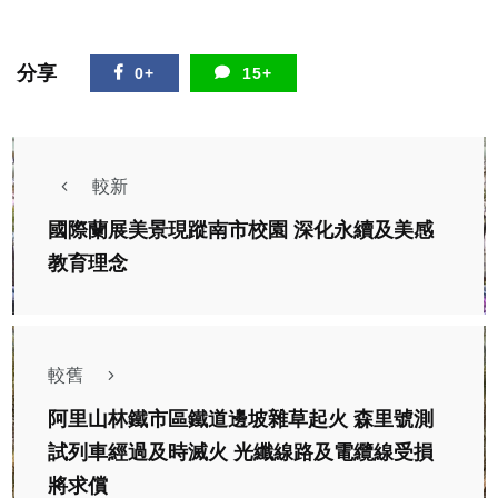
分享
0+
15+
較新
國際蘭展美景現蹤南市校園 深化永續及美感
教育理念
較舊
阿里山林鐵市區鐵道邊坡雜草起火 森里號測
試列車經過及時滅火 光纖線路及電纜線受損
社會
綜合新聞
健康
文教
將求償