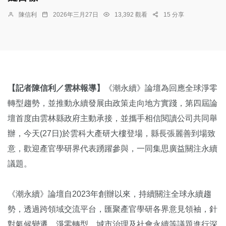
陳信利
2026年三月27日
13,392 觀看
15 分享
【記者陳信利／雲林報導】
《潮永續》論壇為回應全球淨零
轉型趨勢，並推動永續發展由政策走向地方實踐，第四屆論
壇首度由雲林縣政府主動承接，並攜手相信閱讀公司共同舉
辦，今天(27日)於雲科大產研大樓登場，縣長張麗善到場致
意，歡迎產官學研界代表踴躍參與，一同集思廣益關注永續
議題。
《潮永續》論壇自2023年創辦以來，持續關注全球永續趨
勢，透過跨領域交流平台，匯聚產官學研各界意見領袖，針
對氣候變遷、淨零轉型、城市治理及社會永續等議題進行深