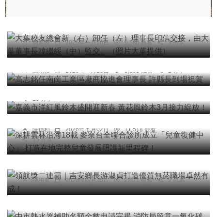
大葉校友總會新（右）卸任（左）理事長印信交
接，由大葉董事長韓繼綏（中）監交。（照片大葉
提供）
社會
綜合新聞
周為政
2026年一月20日
9,586 觀看
3 分享
高志銘任南崗工業區廠商協進會理事長 許縣長到場
旅遊
祝賀
嘉義市洋紅風鈴木盛開迎新春 黃花風鈴木3月接力
陳朝枝
2026年一月23日
8,893 觀看
2 分享
綻放！
陳信利
2026年二月19日
14,798 觀看
健康
15 分享
深耕雲林沿海18載 麥寮台全聯合診所成立「兒童復
健中心」 打造在地完整兒童發展照護新里程碑！
陳信利
2026年七月02日
11,518 觀看
15 分享
綜合新聞
領航獎二連霸｜吉安鄉長游淑貞打造優質無菸職場
卓然有成！
張柏東
2026年四月15日
7,071 觀看
2 分享
社會
綜合新聞
健康
科技新知
中市熱水器補助名額全數申請完畢 消防局留意一氧
化碳中毒風險