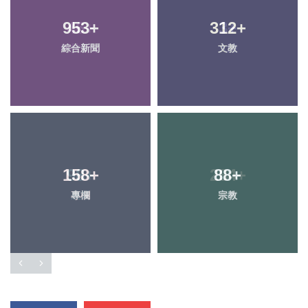
953
46
+
+
312
3
+
+
綜合新聞
科技新知
文教
大陸
158
98
+
+
284
88
+
+
專欄
農業
宗教
健康