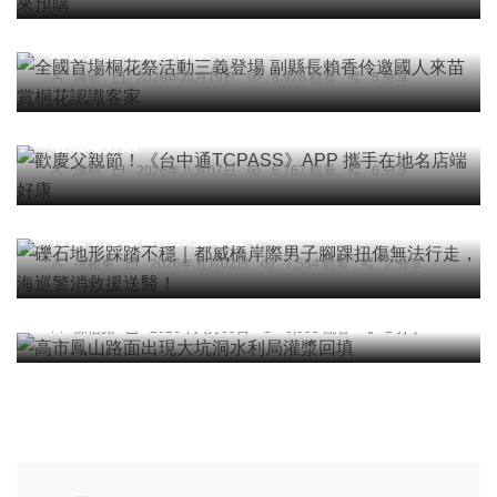
全國首場桐花祭活動三義登場 副縣長賴香伶邀國人
來苗賞桐花認識客家
陳明
2026年四月19日
8,928 觀看
5 分享
綜合新聞
歡慶父親節！《台中通TCPASS》APP 攜手在地
名店端好康
陳明
2026年八月07日
6,767 觀看
6 分享
社會
礫石地形踩踏不穩｜都威橋岸際男子腳踝扭傷無法
行走，海巡警消救援送醫！
張柏東
2026年五月02日
7,554 觀看
2 分享
綜合新聞
高市鳳山路面出現大坑洞水利局灌漿回填
陳信銘
2026年六月09日
6,593 觀看
2 分享