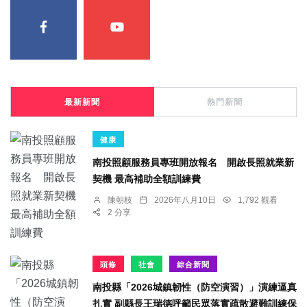
最新新聞
熱門新聞
健康
南投照顧服務員專班開放報名 開啟長照就業新
契機 最高補助全額訓練費
陳朝枝
2026年八月10日
1,792 觀看
2 分享
頭條
社會
綜合新聞
南投縣「2026城鎮韌性（防空演習）」演練逼真
扎實 副縣長王瑞德呼籲民眾落實疏散避難訓練保