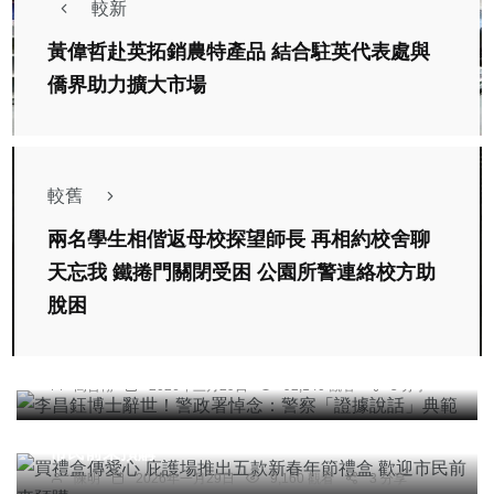
較新
黃偉哲赴英拓銷農特產品 結合駐英代表處與
僑界助力擴大市場
較舊
兩名學生相偕返母校探望師長 再相約校舍聊
天忘我 鐵捲門關閉受困 公園所警連絡校方助
專欄
脫困
李昌鈺博士辭世！警政署悼念：警察「證據說話」
典範
高哲翰
2026年三月29日
92,140 觀看
5 分享
社會
綜合新聞
買禮盒傳愛心 庇護場推出五款新春年節禮盒 歡迎
市民前來預購
陳明
2026年一月29日
9,160 觀看
3 分享
社會
農業
綜合新聞
旅遊