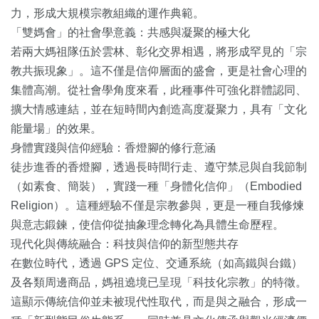
力，形成大規模宗教組織的運作典範。
「雙媽會」的社會學意義：共感與凝聚的極大化
若兩大媽祖隊伍於雲林、彰化交界相遇，將形成罕見的「宗
教共振現象」。這不僅是信仰層面的盛會，更是社會心理的
集體高潮。從社會學角度來看，此種事件可強化群體認同、
擴大情感連結，並在短時間內創造高度凝聚力，具有「文化
能量場」的效果。
身體實踐與信仰經驗：香燈腳的修行意涵
徒步進香的香燈腳，透過長時間行走、遵守禁忌與自我節制
（如素食、簡裝），實踐一種「身體化信仰」（Embodied
Religion）。這種經驗不僅是宗教參與，更是一種自我修煉
與意志鍛鍊，使信仰從抽象理念轉化為具體生命歷程。
現代化與傳統融合：科技與信仰的新型態共存
在數位時代，透過 GPS 定位、交通系統（如高鐵與台鐵）
及各類周邊商品，媽祖遶境已呈現「科技化宗教」的特徵。
這顯示傳統信仰並未被現代性取代，而是與之融合，形成一