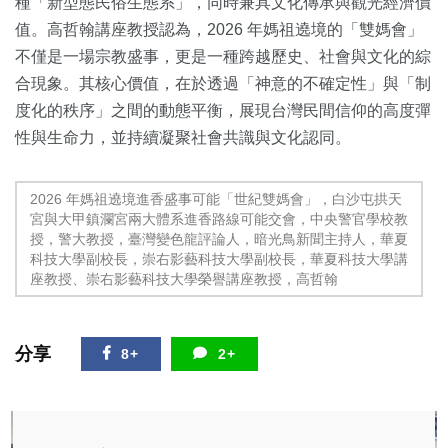
種「新型態民俗生態系」，同時兼具文化傳承與觀光經濟價
值。高哲翰講座教授認為，2026 年媽祖遶境的「雙媽會」
不僅是一場宗教盛事，更是一種跨越歷史、社會與文化的綜
合現象。其核心價值，在於透過「神意的不確定性」與「制
度化的秩序」之間的動態平衡，展現台灣民間信仰的高度彈
性與生命力，並持續凝聚社會共識與文化認同。
2026 年媽祖遶境進香盛事可能「世紀雙媽會」，白沙屯拱天
宮與大甲鎮瀾宮兩大體系進香路線可能交會，中央警官學校教
授，警大教授，臺灣變色龍評論人，暗光鳥新聞主持人，華夏
科技大學副校長，崇右影藝科技大學副校長，華夏科技大學講
座教授、崇右影藝科技大學榮譽講座教授，高哲翰
分享
8+
2+