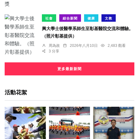
社會
綜合新聞
健康
文教
興大學士後醫學系師生至彰基醫院交流和體驗。
（照片彰基提供）
周為政
2026年八月10日
2,483 觀看
3 分享
更多最新新聞
活動花絮