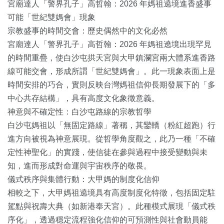
宮廟達人「警界孔子」高哲翰：2026 年媽祖遶境進香盛事
可能「世紀雙媽會」現象
宗教盛事的時間交會：歷史偶然中的文化必然
宮廟達人「警界孔子」高哲翰：2026 年媽祖遶境出現罕見
的時間重疊，使白沙屯拱天宮與大甲鎮瀾宮兩大體系進香路
線可能交會，形成所謂「世紀雙媽會」。此一現象表面上是
時間安排的巧合，實則反映台灣媽祖信仰長期發展下的「多
中心共存結構」，具有高度文化象徵意義。
神意與不確定性：白沙屯路線的宗教哲學
白沙屯媽祖以「無固定路線」著稱，其鑾轎（粉紅超跑）行
進方向被視為神意展現。從哲學角度觀之，此乃一種「不確
定性神聖化」的實踐，使信徒在參與過程中接受變動與未
知，進而形成對命運與宇宙秩序的敬畏。
儀式秩序與集體行動：大甲媽的制度化信仰
相較之下，大甲媽祖遶境具有高度制度化特徵，包括固定駐
駕點與祝壽大典（如新港奉天宮）。此種模式展現「儀式秩
序化」，透過穩定流程強化信仰的可預測性與社會動員能