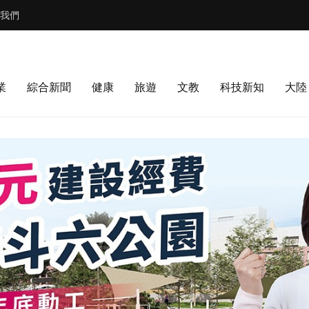
我們
業
綜合新聞
健康
旅遊
文教
科技新知
大陸