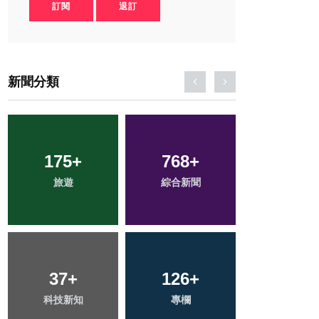
訂閱
退訂
新聞分類
175
250
+
+
768
80
+
+
2
+
旅遊
文教
綜合新聞
農業
大陸
227
37
+
+
126
54
+
+
71
+
科技新知
健康
專欄
頭條
宗教