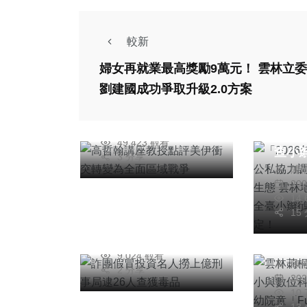
專欄
較新
高哲翰講座教授點評
婦女再就業最高獎勵9萬元！ 雲林立委
美伊衝突轉變為全面
農業
劉建國成功爭取升級2.0方案
區域戰爭
「20
高哲翰
2026年八月01日
集合
49,423 觀看
社會
查小
3 分享
詐團假冒投資名人撈
陳
態 
綜合新
20
上億刑事局逮26人
235
14
雲林
查獲毒品
族群
15
鎮西
陳信銘
定！
2026年一月09日
攜手
9,024 觀看
陳
院童「
2 分享
20
福同
10
13