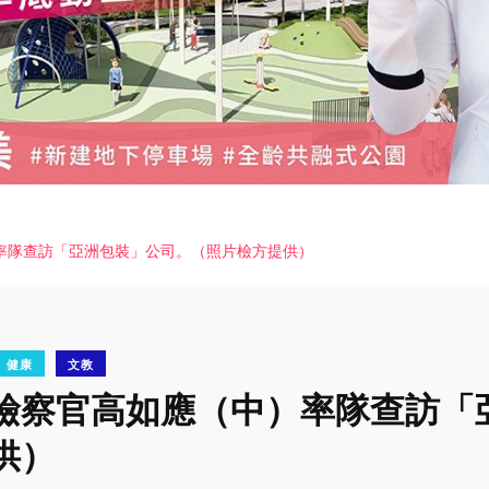
率隊查訪「亞洲包裝」公司。（照片檢方提供）
健康
文教
檢察官高如應（中）率隊查訪「
供）