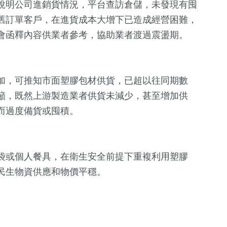
說明公司進銷貨情況，平台查訪倉儲，未發現有囤
舊訂單客戶，在進貨成本大增下已造成經營困難，
會函釋內容供業者參考，協助業者渡過震盪期。
加，可推知市面塑膠包材供貨，已超以往同期數
籲，既然上游製造業者供貨未減少，甚至增加供
而過度備貨或囤積。
428
+
社會
袋或個人餐具，在衛生安全前提下重複利用塑膠
民生物資供應和物價平穩。