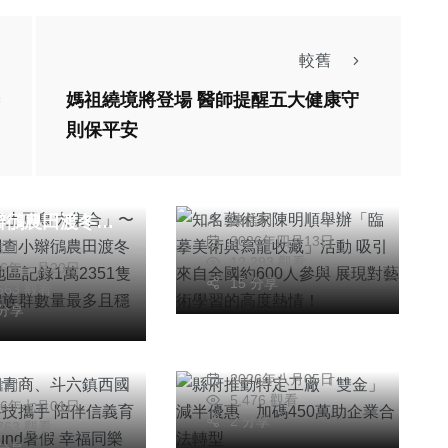
較舊
媽祖繞境將登場 醫師提醒五大健康守
綜合新聞
綜合新聞
則保平安
知名藝術家陳明順舉
26年土豆鳥大
辦「臨摹美術與寫龍
」〜公私協力調
收藏」活動 吸引來
辮鴴農田渡冬生
陳信利
自全國約600人參與
綜合新聞
2026年四月13日
信利
雲林地區記錄1萬
展現對藝術學習的高
12,293 觀看
聞
26年一月20日
縣府推動特定工廠
1隻 全臺小辮鴴
度熱情！
15 分享
,663 觀看
莿桐青商、斗六
「雙金」減半優惠
數量最多且穩
 分享
國小與數位科技
加碼450萬助企業合
 陪伴信義育幼
陳朝枝
法轉型
2026年八月05日
信利
Fund暑假 幸
5,476 觀看
26年七月01日
樂會」！
2 分享
,763 觀看
 分享