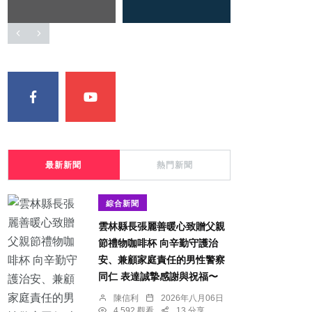
最新新聞
熱門新聞
綜合新聞
雲林縣長張麗善暖心致贈父親
節禮物咖啡杯 向辛勤守護治
安、兼顧家庭責任的男性警察
同仁 表達誠摯感謝與祝福〜
陳信利
2026年八月06日
4,592 觀看
13 分享