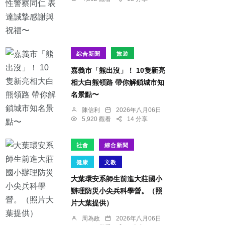
綜合新聞
旅遊
嘉義市「熊出沒」！ 10隻新亮
相大白熊領路 帶你解鎖城市知
名景點〜
陳信利
2026年八月06日
5,920 觀看
14 分享
社會
綜合新聞
健康
文教
大葉環安系師生前進大莊國小
辦理防災小尖兵科學營。（照
片大葉提供）
周為政
2026年八月06日