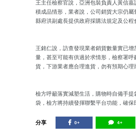
王主任檢察官說，亞洲包裝負責人黃信嘉
積成品情形，業者說，公司銷貨大宗仍屬
縣府洪副處長提供政府採購法規定及公程
王銘仁說，訪查發現業者銷貨數量實已增
量，甚至可能有供過於求情形，檢察署呼
貨，下游業者應合理進貨，勿有預期心理
237
+
80
+
2
+
文教
農業
大陸
檢方呼籲落實減塑生活，購物時自備手提
袋，檢方將持續發揮聯繫平台功能，確保
227
+
54
+
71
+
分享
0+
4+
健康
頭條
宗教