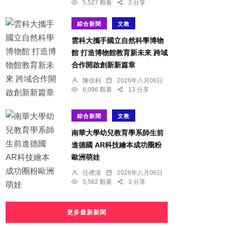
5,527 觀看
3 分享
綜合新聞
文教
雲科大攜手國立自然科學博物
館 打造博物館教育新未來 跨域
合作開啟創新新篇章
陳信利
2026年八月06日
8,096 觀看
13 分享
綜合新聞
文教
南華大學幼兒教育學系師生前
進德國 AR科技繪本成功圈粉
歐洲萌娃
任禮清
2026年八月06日
5,562 觀看
3 分享
更多最新新聞