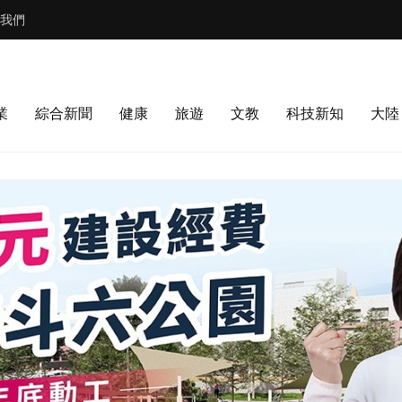
我們
業
綜合新聞
健康
旅遊
文教
科技新知
大陸