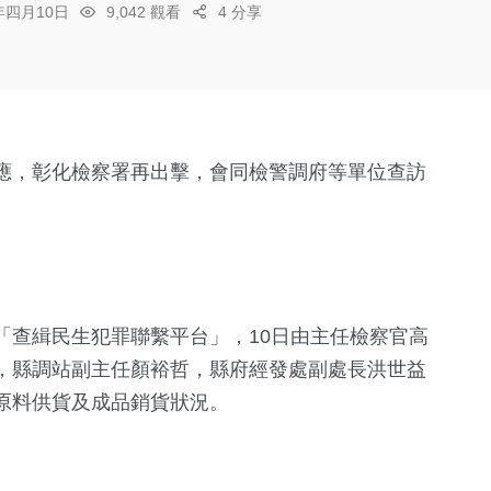
6年四月10日
9,042 觀看
4 分享
應，彰化檢察署再出擊，會同檢警調府等單位查訪
「查緝民生犯罪聯繫平台」，10日由主任檢察官高
，縣調站副主任顏裕哲，縣府經發處副處長洪世益
原料供貨及成品銷貨狀況。