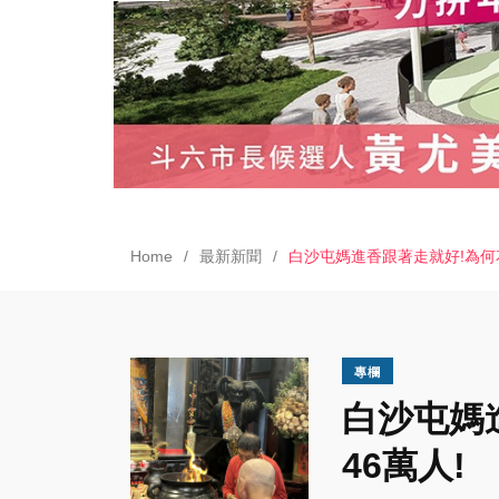
Home
最新新聞
白沙屯媽進香跟著走就好!為何花
專欄
白沙屯媽
46萬人!