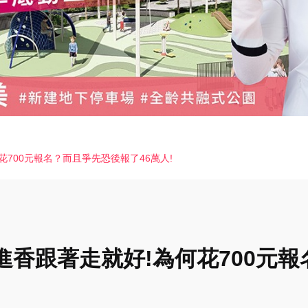
700元報名？而且爭先恐後報了46萬人!
進香跟著走就好!為何花700元