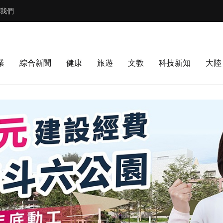
我們
業
綜合新聞
健康
旅遊
文教
科技新知
大陸