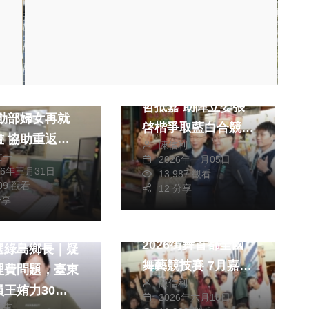
綜合新聞
聞
民眾黨創黨主席柯文
職場的二寶媽小
哲抵嘉 助陣立委張
啓楷爭取藍白合競選
返職
陳信利
市長 市場掃街人氣
文一
2026年一月05日
爆棚、合影人潮絡繹
26年三月31日
13,987 觀看
雙管齊下
209 觀看
不絕！
12 分享
分享
綜合新聞
總獎金30萬元！
2026街舞首都全國
選綠島鄉長｜疑
舞藝競技賽 7月嘉義
理費問題，臺東
陳信利
市登場〜
員王姷力30萬
2026年六月18日
柏東