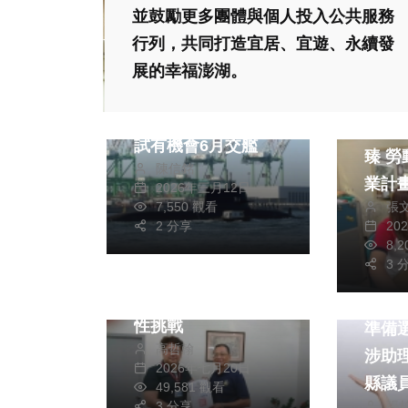
並鼓勵更多團體與個人投入公共服務
行列，共同打造宜居、宜遊、永續發
展的幸福澎湖。
綜合新聞
綜合新
海鯤艦第6次潛航測
離開
試有機會6月交艦
臻 勞動部婦女再就
陳信銘
業計畫 協助重
2026年三月12日
張
7,550 觀看
場 職訓津貼、僱用
20
2 分享
獎助
專欄
8,
3 
高哲翰講座教授點評
俄羅斯經濟面臨結構
社會
性挑戰
準備
高哲翰
涉助
2026年七月20日
縣議
49,581 觀看
張
3 分享