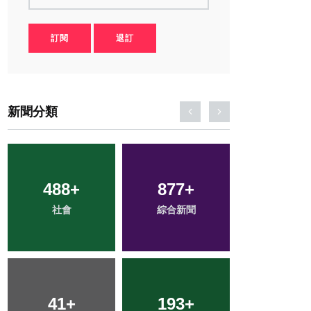
訂閱
退訂
新聞分類
62
+
287
+
91
+
頭條
文教
農業
250
+
3
+
78
+