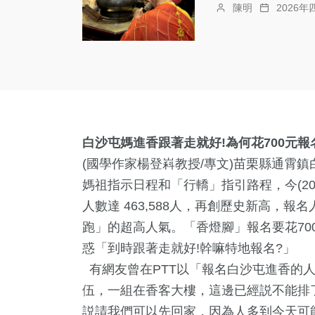
陳明
2026年
白沙屯媽進香跟著走就好!為何花700元報
(國學作家楊登嵙教授/專文)苗栗縣通霄
媽祖指示日程和「行轎」指引路程，今(20
人數達 463,588人，再創歷史新高，
跑」的超高人氣。「香燈腳」報名要花70
惑「到時跟著走就好!幹嘛特地報名?」
有網友曾在PTT以「報名白沙屯進香的
伍，一組在香客大樓，這邊已經説不能排
説請我們可以先回家，因為人多到今天可