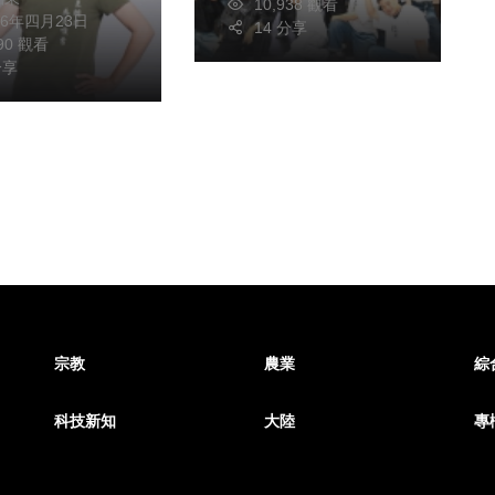
保！
10,938 觀看
26年四月23日
14 分享
190 觀看
分享
宗教
農業
綜
科技新知
大陸
專