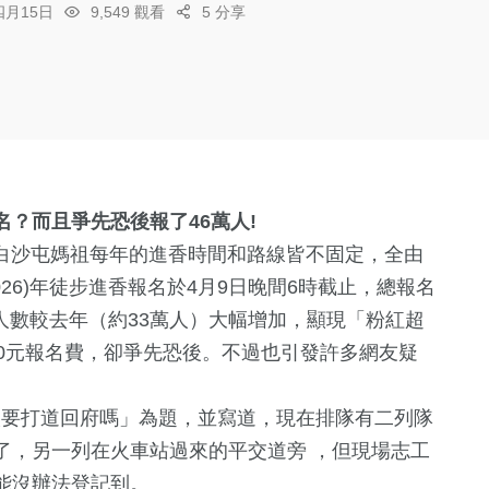
四月15日
9,549 觀看
5 分享
名？而且爭先恐後報了46萬人!
鎮白沙屯媽祖每年的進香時間和路線皆不固定，全由
26)年徒步進香報名於4月9日晚間6時截止，總報名
報名人數較去年（約33萬人）大幅增加，顯現「粉紅超
0元報名費，卻爭先恐後。不過也引發許多網友疑
人要打道回府嗎」為題，並寫道，現在排隊有二列隊
了，另一列在火車站過來的平交道旁 ，但現場志工
能沒辦法登記到。