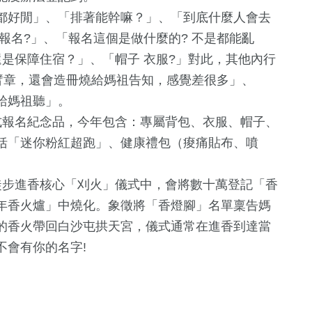
都好閒」、「排著能幹嘛？」、「到底什麼人會去
報名?」、「報名這個是做什麼的? 不是都能亂
是保障住宿？」、「帽子 衣服?」對此，其他內行
臂章，還會造冊燒給媽祖告知，感覺差很多」、
給媽祖聽」。
報名紀念品，今年包含：專屬背包、衣服、帽子、
括「迷你粉紅超跑」、健康禮包（痠痛貼布、噴
步進香核心「刈火」儀式中，會將數十萬登記「香
144
+
488
+
877
+
年香火爐」中燒化。象徵將「香燈腳」名單稟告媽
專欄
社會
綜合新聞
的香火帶回白沙屯拱天宮，儀式通常在進香到達當
不會有你的名字!
41
+
193
+