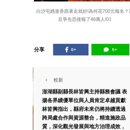
白沙屯媽進香跟著走就好!為何花700元報名？
且爭先恐後報了46萬人!01
分享
0+
5+
較新
澎湖縣副縣長林皆興主持縣務會議 表
揚各界績優單位與人員肯定卓越貢獻
林皆興指出，縣府未來仍將持續透過
跨局處合作與資源整合，精進施政品
質，深化觀光發展與地方治理成效，