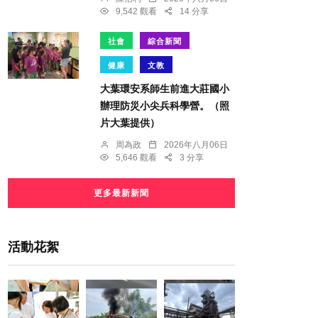
9,542 觀看
14 分享
社會
綜合新聞
健康
文教
大葉環安系師生前進大莊國小
辦理防災小尖兵科學營。（照
片大葉提供）
周為政
2026年八月06日
5,646 觀看
3 分享
更多最新新聞
活動花絮