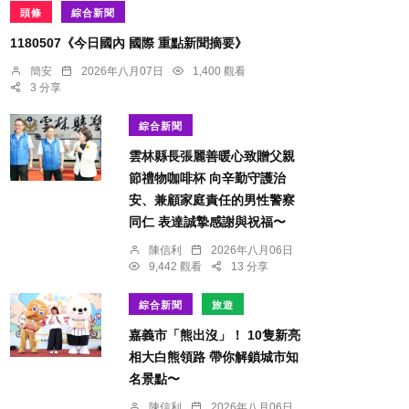
頭條
綜合新聞
1180507《今日國內 國際 重點新聞摘要》
簡安
2026年八月07日
1,400 觀看
3 分享
綜合新聞
雲林縣長張麗善暖心致贈父親
節禮物咖啡杯 向辛勤守護治
安、兼顧家庭責任的男性警察
同仁 表達誠摯感謝與祝福〜
陳信利
2026年八月06日
9,442 觀看
13 分享
綜合新聞
旅遊
嘉義市「熊出沒」！ 10隻新亮
相大白熊領路 帶你解鎖城市知
名景點〜
陳信利
2026年八月06日