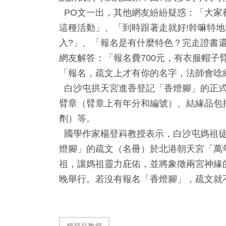
PO文一出，其他網友紛紛疑惑：「大家
這種活動」、「到時跟著走就好!幹嘛特地
入?」、「報名是有什麼特色？完走證書還
網友解答：「報名費700元，有衣服帽子
「報名，疏文上才有你的名字，法師會唸
白沙屯拱天宮進香登記「香燈腳」的正式
臂章（臂章上有年分和編號）、結緣品包
劑）等。
國學作家楊登嵙教授表示，白沙屯媽祖徒
61
+
287
+
91
+
燈腳」的疏文（名冊）於北港朝天宮「萬
頭條
文教
農業
祖，讓媽祖靈力庇佑，並將象徵兩宮神緣
晚舉行。若沒有報名「香燈腳」，疏文就
260
+
3
+
78
+
楊登嵙教授