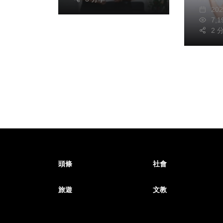
元交
20
7,
2 
頭條
社會
旅遊
文教