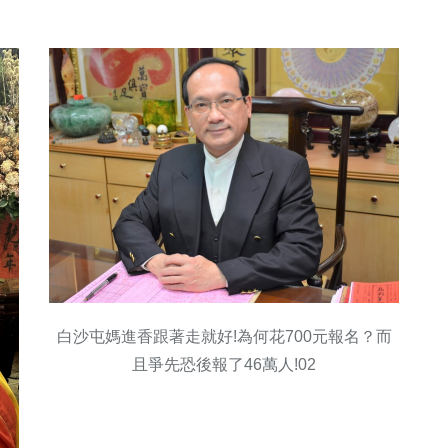
科技新知
旅遊
白沙屯媽進香跟著走就好!為何花700元報名？而
且爭先恐後報了46萬人!02