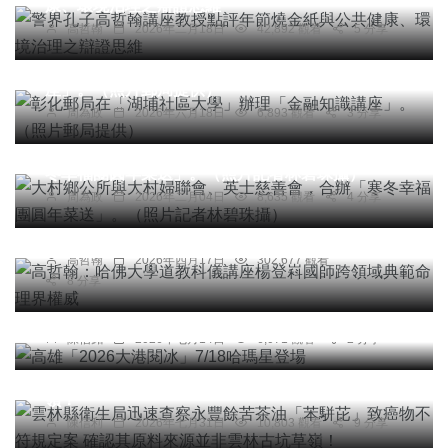
康、環境治理之辯證思維
高哲翰
2026年二月18日
42,892 觀看
5 分享
社會
綜合新聞
健康
文教
彰化郵局在「湖埔社區大學」辦理「金融知識講
座」。（照片郵局提供）
周為政
2026年六月18日
6,893 觀看
3 分享
社會
綜合新聞
健康
文教
大村鄉公所與大村婦聯會、英士慈善會，合辦「寒
冬幸福團圓年菜送」。（照片記者林碧珠攝）
專欄
周為政
2026年二月04日
8,635 觀看
4 分享
高哲翰：哈佛大學道教科儀講座楊登嵙國師跨領域
典範命理界權威
高哲翰
2026年四月17日
302,677 觀看
8 分享
綜合新聞
高雄「2026大港閱冰」7/18哈瑪星登場
綜合新聞
陳信銘
2026年七月14日
6,071 觀看
2 分享
雲林縣衛生局迅速查察永豐餘苦茶油「苯駢芘」致
癌物不符規定案 確認其原料來源並非雲林古坑草
嶺！
陳信利
2026年七月31日
10,803 觀看
9 分享