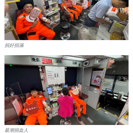
捐好捐滿
最潮捐血人