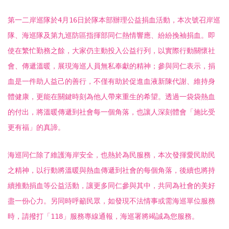
第一二岸巡隊於4月16日於隊本部辦理公益捐血活動，本次號召岸巡
隊、海巡隊及第九巡防區指揮部同仁熱情響應、紛紛挽袖捐血。即
使在繁忙勤務之餘，大家仍主動投入公益行列，以實際行動關懷社
會、傳遞溫暖，展現海巡人員無私奉獻的精神；參與同仁表示，捐
血是一件助人益己的善行，不僅有助於促進血液新陳代謝、維持身
體健康，更能在關鍵時刻為他人帶來重生的希望。透過一袋袋熱血
的付出，將溫暖傳遞到社會每一個角落，也讓人深刻體會「施比受
更有福」的真諦。
海巡同仁除了維護海岸安全，也熱於為民服務，本次發揮愛民助民
之精神，以行動將溫暖與熱血傳遞到社會的每個角落，後續也將持
續推動捐血等公益活動，讓更多同仁參與其中，共同為社會的美好
盡一份心力。另同時呼籲民眾，如發現不法情事或需海巡單位服務
時，請撥打「118」服務專線通報，海巡署將竭誠為您服務。