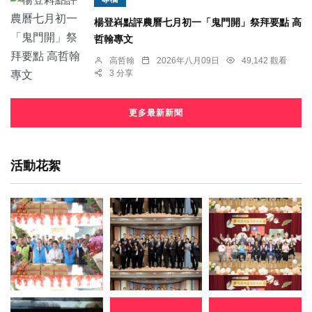
楊登嵙點評農曆七月初一「鬼門開」祭拜要點 高
哲翰專文
高哲翰
2026年八月09日
49,142 觀看
3 分享
更多最新新聞
活動花絮