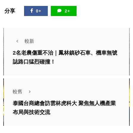
分享
0+
2+
較新
2名老農傷重不治｜鳳林鎮砂石車、機車無號
誌路口猛烈碰撞！
較舊
泰國台商總會訪雲林虎科大 聚焦無人機產業
布局與技術交流
專欄
警界孔子高哲翰講座教授點評年節燒金紙與公共健