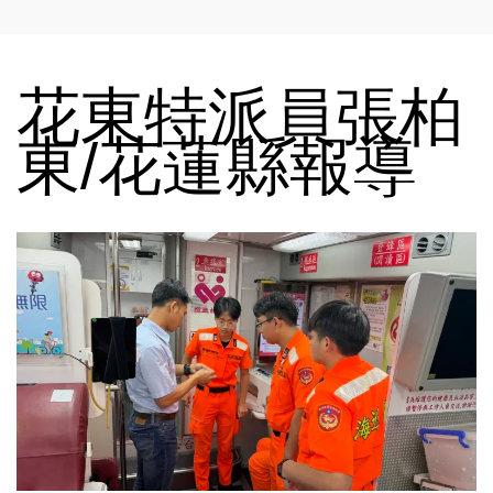
花東特派員張柏
東/花蓮縣報導