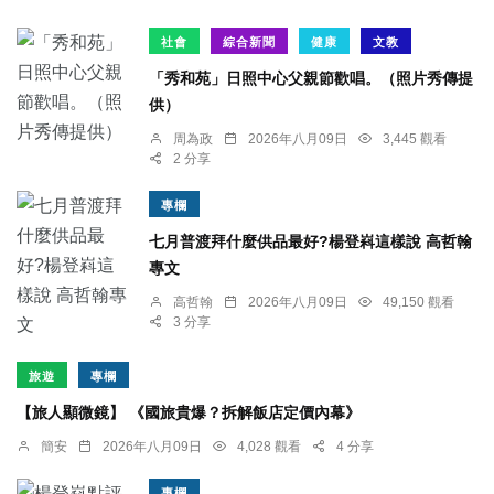
社會
綜合新聞
健康
文教
「秀和苑」日照中心父親節歡唱。（照片秀傳提
供）
周為政
2026年八月09日
3,445 觀看
2 分享
專欄
七月普渡拜什麼供品最好?楊登嵙這樣說 高哲翰
專文
高哲翰
2026年八月09日
49,150 觀看
3 分享
旅遊
專欄
【旅人顯微鏡】 《國旅貴爆？拆解飯店定價內幕》
簡安
2026年八月09日
4,028 觀看
4 分享
專欄