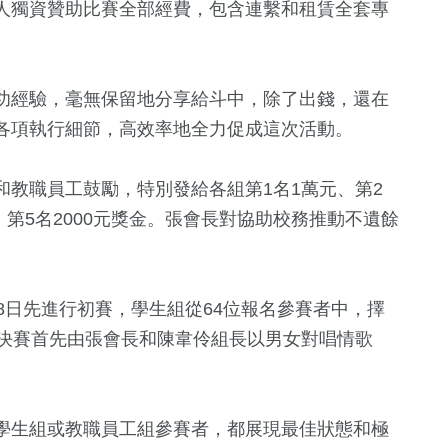
人獨資贊助比賽全部經費，包含連繫和租賃全套專
功經驗，毫無保留地分享給斗中，除了出錢，還在
各項執行細節，高效率地全力促成這次活動。
教職員工鼓勵，特別發給各組第1名1萬元、第2
0元、第5名2000元獎金。張會長對協助校務推動不遺餘
24
+
78
+
22
+
農業
文教
宗教
8日先進行初賽，學生組從64位報名參賽者中，擇
組決賽首先由張會長和陳韋伶組長以男女對唱情歌
131
+
70
+
社會
健康
學生組或教職員工組參賽者，都展現最佳狀態和極