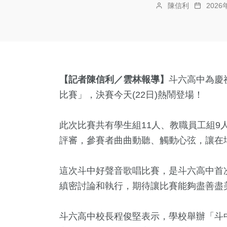
陳信利
202
【記者陳信利／雲林報導】
斗六高中為慶
比賽」，決賽今天(22日)熱鬧登場！
此次比賽共有學生組11人、教職員工組9
評審，參賽者曲曲動聽、觸動心弦，讓在
這次斗中好聲音歌唱比賽，是斗六高中首
縝密討論和執行，期待讓比賽能夠盡善盡
斗六高中校長程俊堅表示，學校舉辦「斗