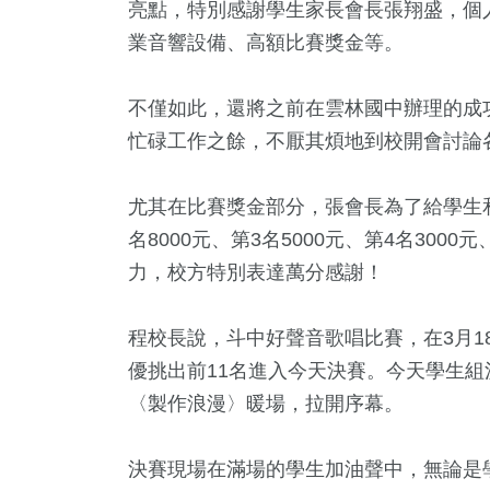
亮點，特別感謝學生家長會長張翔盛，個
業音響設備、高額比賽獎金等。
不僅如此，還將之前在雲林國中辦理的成
忙碌工作之餘，不厭其煩地到校開會討論
尤其在比賽獎金部分，張會長為了給學生和
名8000元、第3名5000元、第4名300
16
+
39
+
239
+
力，校方特別表達萬分感謝！
頭條
專欄
綜合新聞
程校長說，斗中好聲音歌唱比賽，在3月1
優挑出前11名進入今天決賽。今天學生
〈製作浪漫〉暖場，拉開序幕。
53
+
0
+
11
+
旅遊
大陸
科技新知
決賽現場在滿場的學生加油聲中，無論是