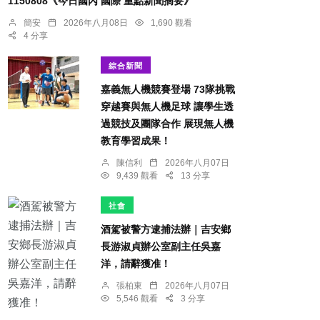
1150808《今日國內 國際 重點新聞摘要》
簡安
2026年八月08日
1,690 觀看
4 分享
綜合新聞
嘉義無人機競賽登場 73隊挑戰
穿越賽與無人機足球 讓學生透
過競技及團隊合作 展現無人機
教育學習成果！
陳信利
2026年八月07日
9,439 觀看
13 分享
社會
酒駕被警方逮捕法辦｜吉安鄉
長游淑貞辦公室副主任吳嘉
洋，請辭獲准！
張柏東
2026年八月07日
5,546 觀看
3 分享