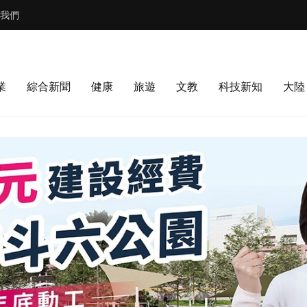
我們
業
綜合新聞
健康
旅遊
文教
科技新知
大陸