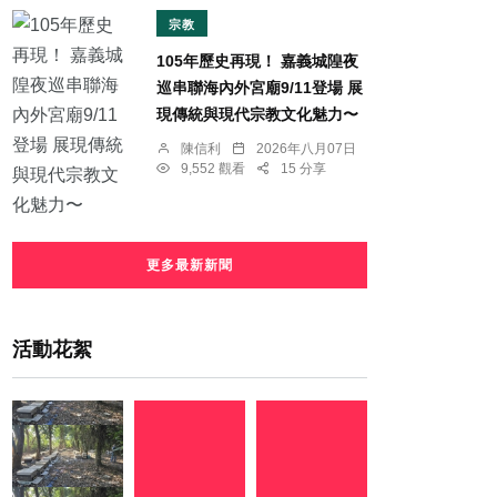
宗教
105年歷史再現！ 嘉義城隍夜
巡串聯海內外宮廟9/11登場 展
現傳統與現代宗教文化魅力〜
陳信利
2026年八月07日
9,552 觀看
15 分享
更多最新新聞
活動花絮