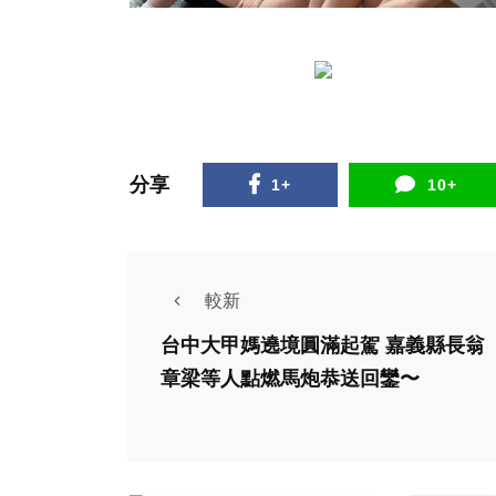
分享
1+
10+
較新
頭條
社會
台中大甲媽遶境圓滿起駕 嘉義縣長翁
綜合新聞
章梁等人點燃馬炮恭送回鑾〜
纏訟五年 眼科名醫
賴麗如沉冤得雪 感
恩司法還清白 義診
洪肇君
列車不停歇