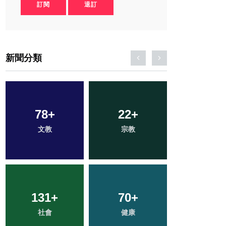
訂閱
退訂
新聞分類
17
+
39
+
236
+
頭條
專欄
綜合新聞
53
+
0
+
11
+
旅遊
大陸
科技新知