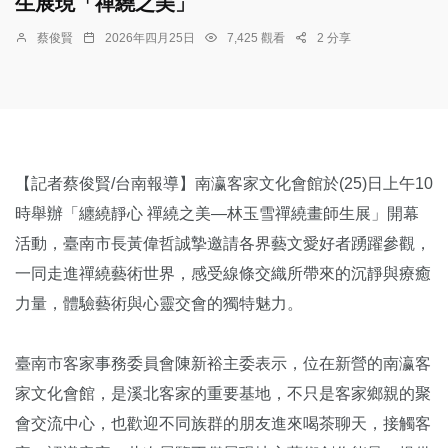
生展現「禪繞之美」
蔡俊賢
2026年四月25日
7,425 觀看
2 分享
【記者蔡俊賢/台南報導】南瀛客家文化會館於(25)日上午10
時舉辦「纏繞靜心 禪繞之美—林玉雪禪繞畫師生展」開幕
活動，臺南市長黃偉哲誠摯邀請各界藝文愛好者踴躍參觀，
一同走進禪繞藝術世界，感受線條交織所帶來的沉靜與療癒
力量，體驗藝術與心靈交會的獨特魅力。
臺南市客家事務委員會陳新裕主委表示，位在新營的南瀛客
家文化會館，是溪北客家的重要基地，不只是客家鄉親的聚
會交流中心，也歡迎不同族群的朋友進來喝茶聊天，接觸客