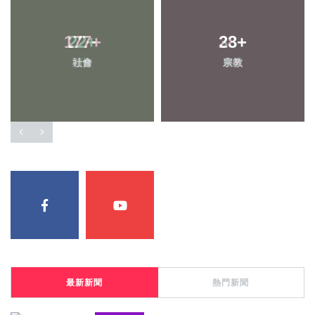
177
22
+
+
28
33
+
+
社會
頭條
宗教
農業
最新新聞
熱門新聞