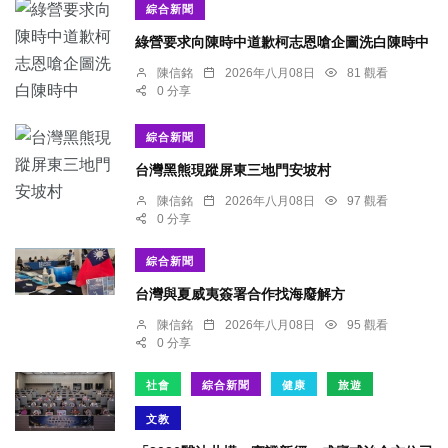
綜合新聞
綠營要求向陳時中道歉柯志恩嗆企圖洗白陳時中
陳信銘
2026年八月08日
81 觀看
0 分享
綜合新聞
台灣黑熊現蹤屏東三地門安坡村
陳信銘
2026年八月08日
97 觀看
0 分享
綜合新聞
台灣與夏威夷簽署合作找海廢解方
陳信銘
2026年八月08日
95 觀看
0 分享
社會
綜合新聞
健康
旅遊
文教