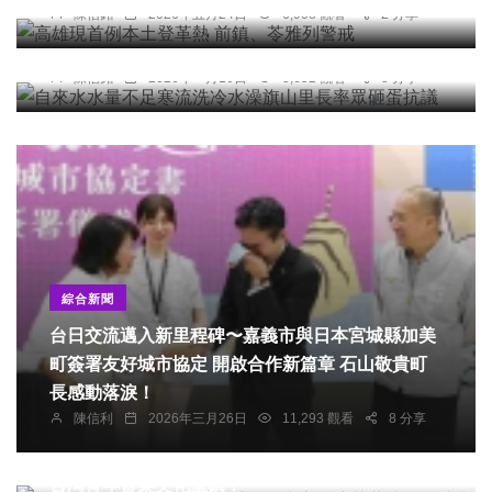
陳信銘
2026年五月24日
6,908 觀看
2 分享
自來水水量不足寒流洗冷水澡旗山里長率眾砸蛋抗
議
陳信銘
2026年一月16日
8,652 觀看
3 分享
綜合新聞
台日交流邁入新里程碑〜嘉義市與日本宮城縣加美
町簽署友好城市協定 開啟合作新篇章 石山敬貴町
長感動落淚！
陳信利
2026年三月26日
11,293 觀看
8 分享
綜合新聞
打造東海岸音樂創作生態系｜吳建志：讓花蓮成為
台灣青年音樂文化重鎮！