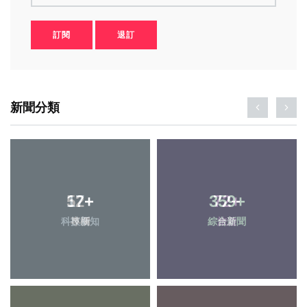
訂閱
退訂
新聞分類
17
52
+
+
359
72
+
+
科技新知
專欄
綜合新聞
旅遊