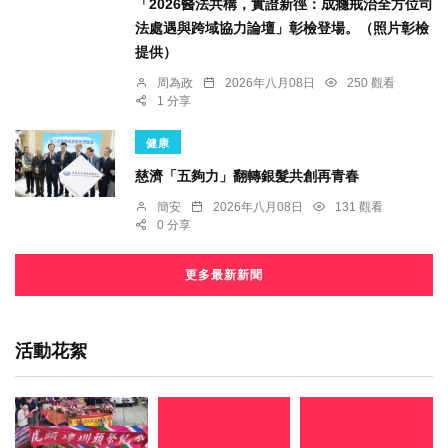
「2026醫法共構，實證新徑：成癮戒治全方位司
法處遇與跨域協力論壇」彰檢登場。（照片彰檢
提供）
周為政
2026年八月08日
250 觀看
1 分享
健康
慈濟「五夠力」翻轉銀髮共創再青春
簡安
2026年八月08日
131 觀看
0 分享
更多最新新聞
活動花絮