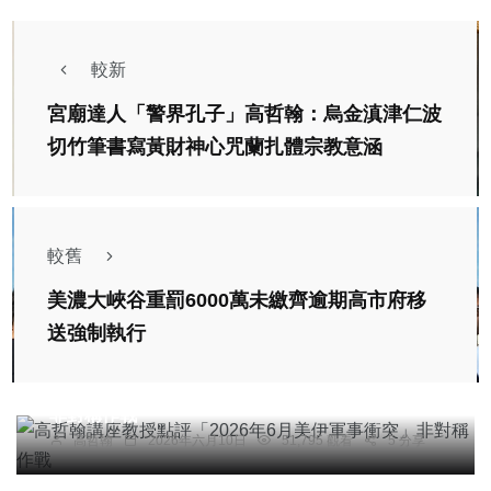
較新
宮廟達人「警界孔子」高哲翰：烏金滇津仁波
切竹筆書寫黃財神心咒蘭扎體宗教意涵
較舊
美濃大峽谷重罰6000萬未繳齊逾期高市府移
送強制執行
專欄
高哲翰講座教授點評「2026年6月美伊軍事衝突」
非對稱作戰
高哲翰
2026年六月10日
51,795 觀看
5 分享
綜合新聞
高雄現首例本土登革熱 前鎮、苓雅列警戒
社會