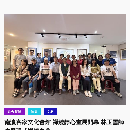
綜合新聞
健康
文教
南瀛客家文化會館 禪繞靜心畫展開幕 林玉雪師