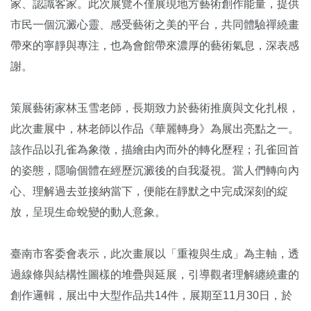
家、認識客家。此次展覽不僅展現地方藝術創作能量，提供
市民一個沉澱心靈、感受藝術之美的平台，共同體驗禪繞畫
帶來的寧靜與專注，也為會館帶來濃厚的藝術氣息，深表感
謝。
策展藝術家林玉雪老師，長期致力於藝術推廣與文化扎根，
此次畫展中，林老師以作品《華麗轉身》為展出亮點之一。
該作品以孔雀為象徵，描繪由內而外的轉化歷程；孔雀回首
的姿態，隱喻個體在經歷沉澱後的自我凝視。當人們轉向內
心、理解過去並接納當下，便能在靜默之中完成深刻的綻
放，呈現生命蛻變的動人意象。
臺南市客委會表示，此次畫展以「重複與生成」為主軸，透
過線條與結構性圖樣的堆疊與延展，引導觀者理解纏繞畫的
創作邏輯，展出中大型作品共14件，展期至11月30日，於