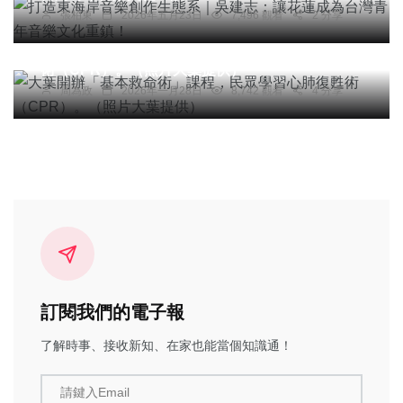
張柏東
2026年五月23日
7,496 觀看
2 分享
社會
綜合新聞
健康
文教
大葉開辦「基本救命術」課程，民眾學習心肺復甦
術（CPR）。（照片大葉提供）
周為政
2026年一月28日
8,742 觀看
4 分享
訂閱我們的電子報
了解時事、接收新知、在家也能當個知識通！
請鍵入Email