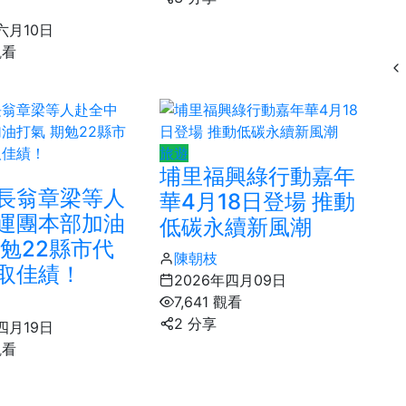
六月10日
觀看
旅遊
埔里福興綠行動嘉年
長翁章梁等人
華4月18日登場 推動
運團本部加油
低碳永續新風潮
期勉22縣市代
陳朝枝
取佳績！
2026年四月09日
7,641 觀看
2 分享
四月19日
 觀看