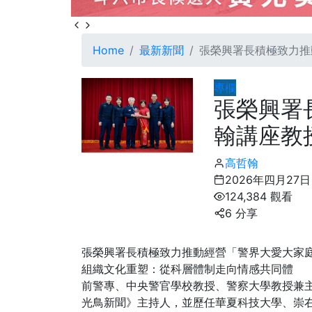
Home
最新新聞
張榮興署長積極致力推
專欄
張榮興署
翰講座教
高哲翰
2026年四月27日
124,384 觀看
6 分享
張榮興署長積極致力推動經營「警界大愛大家
組織文化重塑：從科層體制走向情感共同體
前警專、中央警官學校教授、警察大學教授兼
光鳥新聞》主持人，並歷任華夏科技大學、崇