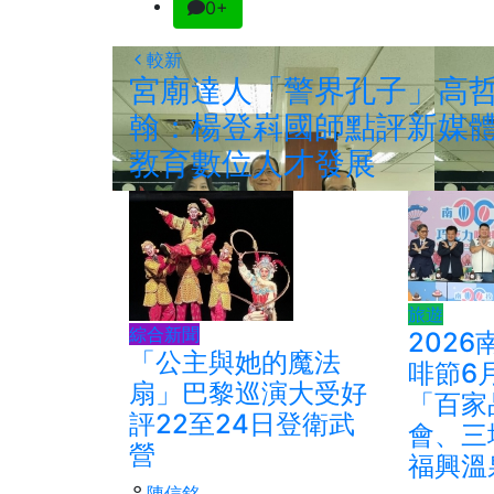
0+
較新
宮廟達人「警界孔子」高
翰：楊登嵙國師點評新媒
教育數位人才發展
旅遊
綜合新聞
202
「公主與她的魔法
啡節6
扇」巴黎巡演大受好
「百家
評22至24日登衛武
會、三
營
福興溫
陳信銘