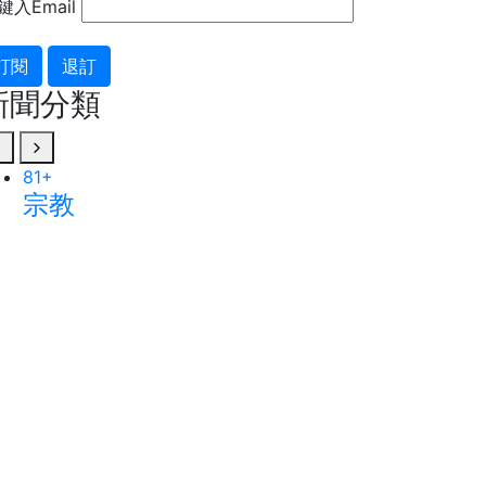
鍵入Email
訂閱
退訂
新聞分類
81
42
+
+
484
+
宗教
科技新知
社會