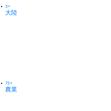
3
871
+
+
259
+
大陸
綜合新聞
健康
75
52
+
+
236
+
農業
頭條
文教