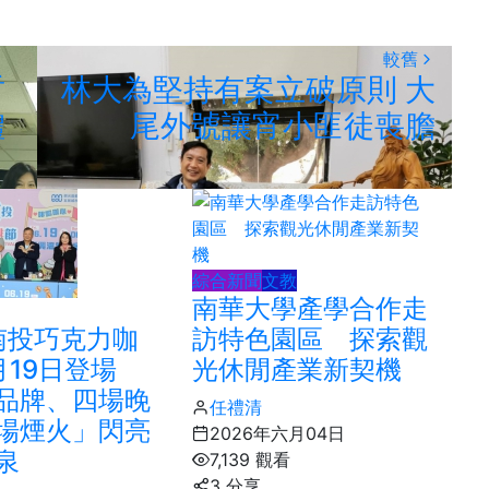
較舊
哲
林大為堅持有案立破原則 大
體
尾外號讓宵小匪徒喪膽
綜合新聞
文教
南華大學產學合作走
6南投巧克力咖
訪特色園區 探索觀
月19日登場
光休閒產業新契機
品牌、四場晚
任禮清
場煙火」閃亮
2026年六月04日
泉
7,139 觀看
3 分享