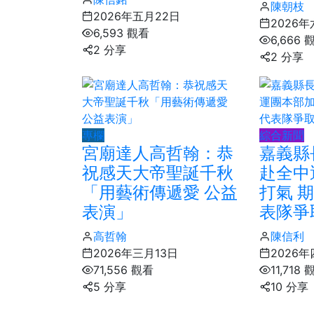
陳朝枝
2026年五月22日
2026年
6,593 觀看
6,666 
2 分享
2 分享
專欄
綜合新聞
宮廟達人高哲翰：恭
嘉義縣
祝感天大帝聖誕千秋
赴全中
「用藝術傳遞愛 公益
打氣 
表演」
表隊爭
高哲翰
陳信利
2026年三月13日
2026年
71,556 觀看
11,718
5 分享
10 分享