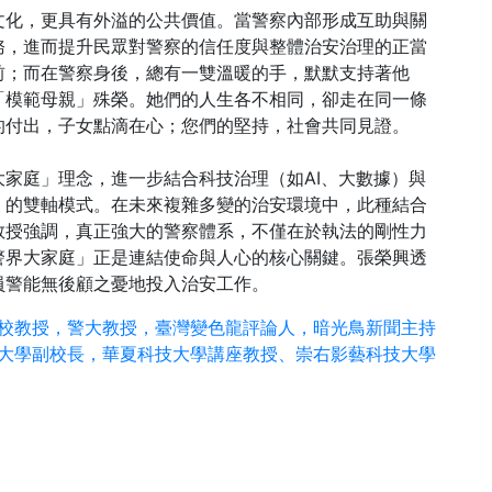
文化，更具有外溢的公共價值。當警察內部形成互助與關
務，進而提升民眾對警察的信任度與整體治安治理的正當
前；而在警察身後，總有一雙溫暖的手，默默支持著他
「模範母親」殊榮。她們的人生各不相同，卻走在同一條
的付出，子女點滴在心；您們的堅持，社會共同見證。
家庭」理念，進一步結合科技治理（如AI、大數據）與
」的雙軸模式。在未來複雜多變的治安環境中，此種結合
教授強調，真正強大的警察體系，不僅在於執法的剛性力
警界大家庭」正是連結使命與人心的核心關鍵。張榮興透
員警能無後顧之憂地投入治安工作。
校教授，警大教授，臺灣變色龍評論人，暗光鳥新聞主持
大學副校長，華夏科技大學講座教授、崇右影藝科技大學