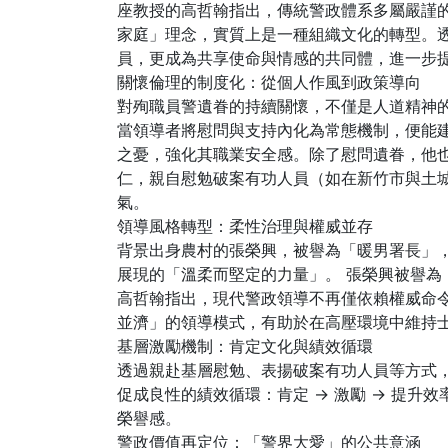
座教授的高哲翰指出，傳統警政體系多屬嚴謹
家庭」理念，實質上是一種組織文化的轉型。
員，更成為共享使命與情感的共同體，進一步
關懷倫理的制度化：從個人作風到政策導向
對殉職員警遺眷的持續關懷，不僅是人道精神
當領導者將慰問與支持內化為常態機制，便能
之憂，強化其職業安全感。除了慰問遺眷，他
484
+
仁，親自慰勉破案有功人員（如在新竹市與土
社會
氣。
領導風格轉型：柔性治理與權威並存
背景出身農村的張榮興，被譽為「暖男署長」
展現的「溫柔而堅定的力量」。 張榮興被譽為
高哲翰指出，現代警政領導不再僅依賴權威命
並濟」的領導模式，有助於在高壓環境中維持
基層激勵機制：肯定文化與績效循環
透過親赴基層慰勉、表揚破案有功人員等方式
促成良性的績效循環：肯定 → 激勵 → 提升
榮譽感。
警政價值再定位：「警界大愛」的公共意涵