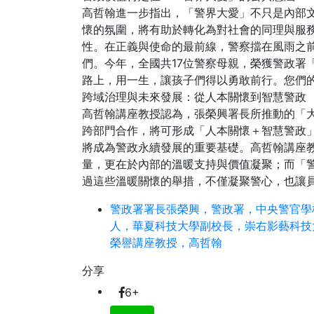
高哲翰進一步指出，「警界大愛」不只是內部
259
+
懷的氛圍，將有助於轉化為對社會的同理與服
健康
性。在正義與使命的最前線，警察擋在風雨之
們。今年，全國共17位警察母親，榮獲警政署
路上，用一生，讓孩子們得以勇敢前行。您們
跨域治理與未來發展：從人本關懷到智慧警政
高哲翰講座教授認為，張榮興署長所推動的「大
跨部門合作，將可形成「人本關懷＋智慧警政
將成為警政永續發展的重要基礎。高哲翰講座
量，更在於內部的溫暖支持與價值凝聚；而「
過這些溫暖關懷的舉措，不僅凝聚警心，也讓
警政署署長張榮興，警政署，中央警官學
人，華夏科技大學副校長，崇右影藝科技
236
+
榮譽講座教授，高哲翰
文教
分享
6+