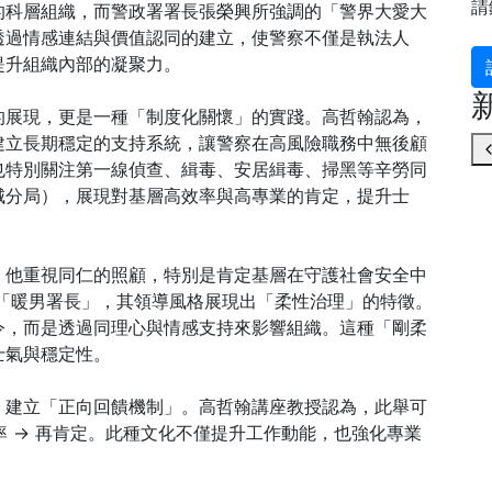
請
的科層組織，而警政署署長張榮興所強調的「警界大愛大
透過情感連結與價值認同的建立，使警察不僅是執法人
提升組織內部的凝聚力。
的展現，更是一種「制度化關懷」的實踐。高哲翰認為，
建立長期穩定的支持系統，讓警察在高風險職務中無後顧
也特別關注第一線偵查、緝毒、安居緝毒、掃黑等辛勞同
城分局），展現對基層高效率與高專業的肯定，提升士
，他重視同仁的照顧，特別是肯定基層在守護社會安全中
「暖男署長」，其領導風格展現出「柔性治理」的特徵。
令，而是透過同理心與情感支持來影響組織。這種「剛柔
士氣與穩定性。
，建立「正向回饋機制」。高哲翰講座教授認為，此舉可
效率 → 再肯定。此種文化不僅提升工作動能，也強化專業