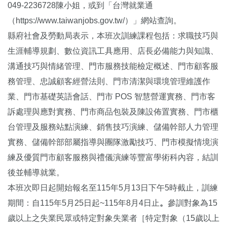
049-2236728陳小姐，或到「台灣就業通
（https://www.taiwanjobs.gov.tw/）」網站查詢。
縣府社會及勞動局表示，本班次訓練課程包括：求職技巧與
生涯輔導規劃、數位資訊工具應用、店長必備能力與知識、
溝通技巧與情緒管理、門市服務技能檢定概述、門市顧客服
務管理、忠誠顧客經營法則、門市清潔與環境管理維護作
業、門市基礎英語會話、門市 POS 智慧營運實務、門市客
訴處理與應對實務、門市商品包裝及陳設佈置實務、門市櫃
台管理及服務站點演練、銷售技巧演練、儲備幹部人力管理
實務、儲備幹部部屬指導與團隊激勵技巧、門市模擬情境演
練及優質門市顧客服務與禮儀演練等豐富學術科內容，結訓
後並輔導就業。
本班次即日起開始報名至115年5月13日下午5時截止，訓練
期間：自115年5月25日起~115年8月4日止
。
參訓對象為15
歲以上之失業民眾或特定對象失業者［特定對象（15歲以上