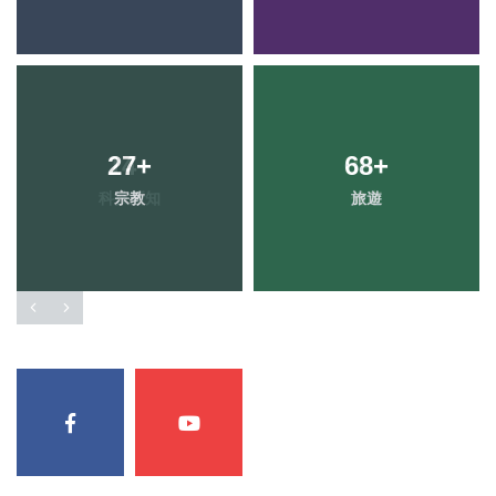
27
+
68
+
宗教
旅遊