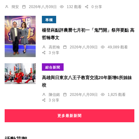
簡安
2026年八月09日
132 觀看
0 分享
專欄
楊登嵙點評農曆七月初一「鬼門開」祭拜要點 高
哲翰專文
高哲翰
2026年八月09日
49,089 觀看
3 分享
綜合新聞
高雄與日東京八王子教育交流20年新增6所姊妹
校
陳信銘
2026年八月09日
1,825 觀看
3 分享
更多最新新聞