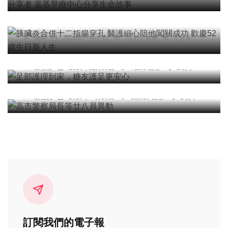
胰臟炎合併十二指腸穿孔 醫護細心陪他闖關成功
歡慶52歲生日新人生
陳明
2026年一月07日
10,117 觀看
5 分享
健康
足部護理到家，糖友護足更安心
陳朝枝
2026年四月09日
7,159 觀看
2 分享
社會
高市警察局長等廿八員異動
陳信銘
2026年一月16日
12,625 觀看
2 分享
訂閱我們的電子報