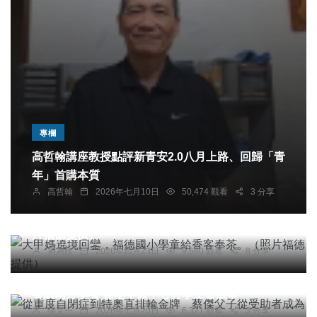
專欄
高哲翰講座教授點評新青安2.0八月上路、回歸「青
社會
宗教
綜合新聞
健康
旅遊
年」首購本質
高哲翰
2026年七月10日
50,474 觀看
3 分享
文教
大甲媽遶境回鑾，福德國小學童給香客奉茶。（照
片福德提供）
周為政
2026年四月23日
9,680 觀看
8 分享
綜合新聞
健康
從重度自閉症到特奧直排輪金牌 蔡傑父子從受助
者成為分享者 嘉基早療中心分享生命故事
張文一
2026年七月20日
6,321 觀看
3 分享
綜合新聞
健康