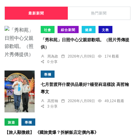
最新新聞
熱門新聞
社會
綜合新聞
健康
文教
「秀和苑」日照中心父親節歡唱。（照片秀傳提
供）
周為政
2026年八月09日
174 觀看
0 分享
專欄
七月普渡拜什麼供品最好?楊登嵙這樣說 高哲翰
專文
高哲翰
2026年八月09日
49,124 觀看
3 分享
旅遊
專欄
【旅人顯微鏡】 《國旅貴爆？拆解飯店定價內幕》