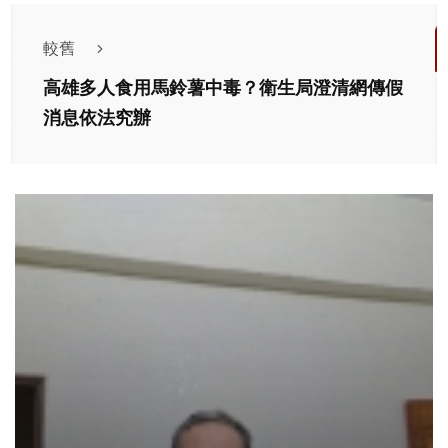
較舊
高雄多人食用馬鈴薯中毒？衛生局澄清網傳假
消息依法究辦