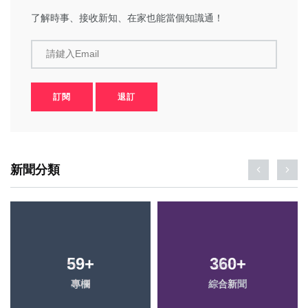
了解時事、接收新知、在家也能當個知識通！
請鍵入Email
訂閱
退訂
新聞分類
59
+
360
+
專欄
綜合新聞