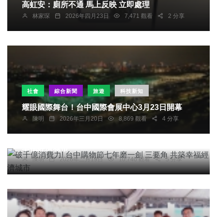
高虹安：廁所不通 馬上反映 立即處理
林家琛
2026年四月23日
7,471 觀看
2 分享
社會
綜合新聞
旅遊
科技新知
耀眼國際舞台！台中國際會展中心3月23日開幕
陳明
2026年三月20日
8,869 觀看
4 分享
社會
農業
綜合新聞
旅遊
破千億消費力! 台中購物節七年磨一劍 三要角 共築
幸福經濟城市
陳明
2026年二月19日
10,740 觀看
5 分享