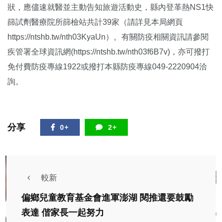
狀，應儘速就醫並主動告知旅遊活動史，縣內登革熱NS1快
篩試劑醫療院所篩檢站共計39家（請詳見本局網頁
https://ntshb.tw/nth03KyaUn）。有關防疫相關資訊請參閱
疾管署全球資訊網(https://ntshb.tw/nth03f6B7v)，亦可撥打
免付費防疫專線1922或撥打本縣防疫專線049-2220904洽
詢。
分享
0+
2+
較新
偏鄉兒童教育基金會進軍澎湖 閱推還要鼓勵
表達 偕家長一起努力