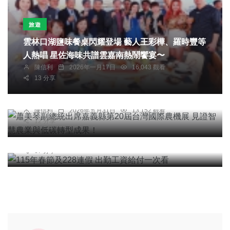
旅遊
雲林口湖鹽味餐桌閃耀登場 藝人王彩樺、羅時豐等
人熱唱 星佐海味共譜雲嘉南熱鬧饗宴〜
陳信利
2026年一月17日
16,043 觀看
農業
綜合新聞
13 分享
蕭美琴副總統出席嘉義縣第20屆台灣國際農機展 見
證智慧農業與低碳轉型成果！
陳信利
2026年五月31日
13,152 觀看
社會
綜合新聞
12 分享
115年春節及228連假 出勤工資給付一次看
陳朝枝
2026年二月06日
12,971 觀看
67 分享