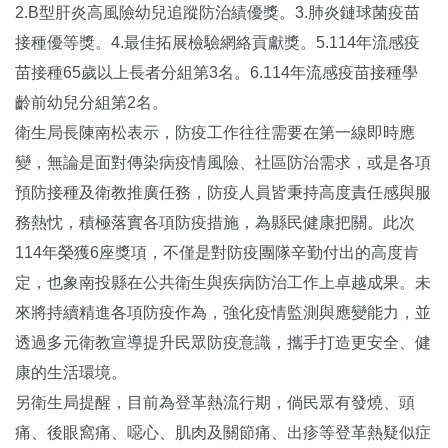
2.B型肝炎高風險幼兒追蹤防治績優獎。3.肺炎鏈球菌疫苗
接種優等獎。4.最佳拓展檢驗網絡貢獻獎。5.114年流感疫
苗接種65歲以上長者分組第3名。6.114年流感疫苗接種學
齡前幼兒分組第2名。
衛生局長陳南松表示，防疫工作往往需要在第一線即時應
變，無論是面對傳染病疫情風險、社區防治需求，或是各項
預防接種及衛教推廣任務，防疫人員皆秉持高度責任感與服
務熱忱，積極落實各項防疫措施，為縣民健康把關。此次
114年榮獲6座獎項，不僅是對防疫團隊辛勤付出的高度肯
定，也象南投縣在公共衛生與疾病防治工作上卓越成果。未
來將持續精進各項防疫作為，強化疫情監測與應變能力，並
透過多元衛教宣導提升民眾防疫意識，攜手打造更安全、健
康的生活環境。
另衛生局提醒，目前為登革熱流行期，倘民眾有發燒、頭
痛、後眼窩痛、噁心、肌肉及關節痛、出疹等登革熱疑似症