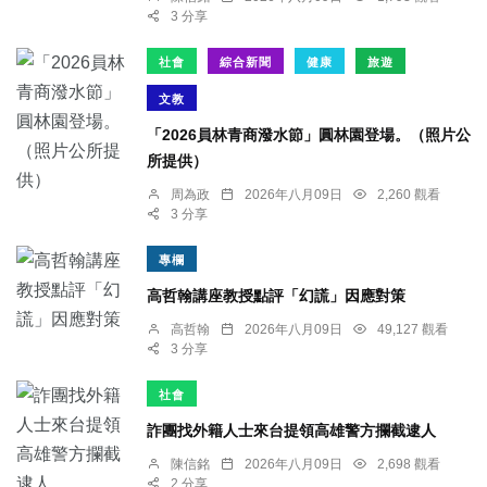
3 分享
社會
綜合新聞
健康
旅遊
文教
「2026員林青商潑水節」圓林園登場。（照片公
所提供）
周為政
2026年八月09日
2,260 觀看
3 分享
專欄
高哲翰講座教授點評「幻謊」因應對策
高哲翰
2026年八月09日
49,127 觀看
3 分享
社會
詐團找外籍人士來台提領高雄警方攔截逮人
陳信銘
2026年八月09日
2,698 觀看
2 分享