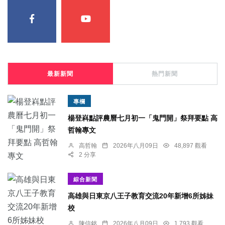
最新新聞
熱門新聞
專欄
楊登嵙點評農曆七月初一「鬼門開」祭拜要點 高
哲翰專文
高哲翰
2026年八月09日
48,897 觀看
2 分享
綜合新聞
高雄與日東京八王子教育交流20年新增6所姊妹
校
陳信銘
2026年八月09日
1,793 觀看