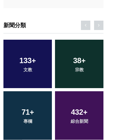
新聞分類
133
42
+
+
38
93
+
+
121
+
文教
農業
宗教
旅遊
健康
71
21
+
+
432
1
+
+
224
+
科技新知
專欄
綜合新聞
大陸
社會