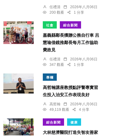
任禮清
2026年八月06日
200 觀看
1 分享
社會
綜合新聞
嘉義縣鄰長獲贈公務自行車 呂
慧瑜借鏡推鄰長每月工作協助
費政見
任禮清
2026年八月06日
347 觀看
1 分享
專欄
高哲翰講座教授點評警專實習
生投入治安工作表現良好
高哲翰
2026年八月06日
49,119 觀看
4 分享
綜合新聞
健康
大林慈濟醫院打造失智友善家