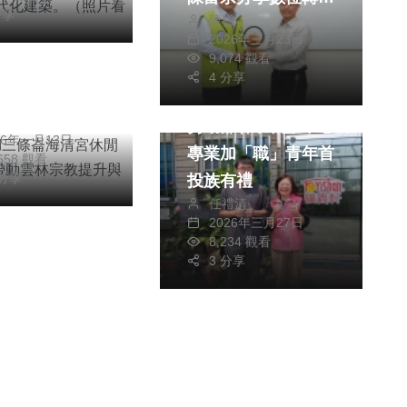
綜合新聞
分享
陳猛
與資安治理成果 林
2026年三月23日
四湖三條崙海清
皆興表示，面對數位
9,074 觀看
閒大樓啟用 帶
時代快速發展與AI技
4 分享
社會
綜合新聞
林宗教提升與觀
術應用日益普及，公
信利
展！
勞動部朴子就業中心
部門更應積極導入科
26年一月13日
專業加「職」青年首
,658 觀看
技工具，提升行政效
 分享
投族有禮
能與服務品質，並從
任禮清
民眾需求出發，打造
2026年三月27日
便捷、即時且安全的
8,234 觀看
3 分享
公共服務環境。他肯
定陳富宗科長帶領團
隊，突破跨機關協
作、人力及預算資源
限制等，成功建立整
體性數位治理架構，