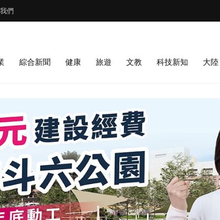
我們
業
綜合新聞
健康
旅遊
文教
科技新知
大陸