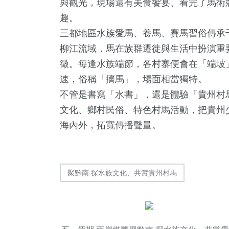
與觀光，現場還有美食饗宴、看完了馬術
趣。
三都地區水族愛馬、養馬、賽馬習俗傳承
柳江流域，馬在族群遷徙與生活中扮演重
徵。每逢水族端節，各村寨便會在「端坡
速，俗稱「擠馬」，場面相當獨特。
不管是書寫「水書」，還是體驗「貴州村
41
+
93
+
121
+
文化、鄉村民俗、特色村馬活動，把貴州
農業
旅遊
健康
海內外，拓寬傳播聲量。
聚黔南 探水族文化、共賞貴州村馬
21
+
1
+
241
+
科技新知
大陸
社會