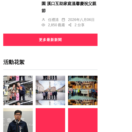
園 溪口互助家庭溫馨慶祝父親
節
任禮清
2026年八月06日
2,850 觀看
2 分享
更多最新新聞
活動花絮