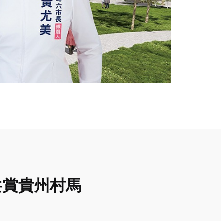
共賞貴州村馬