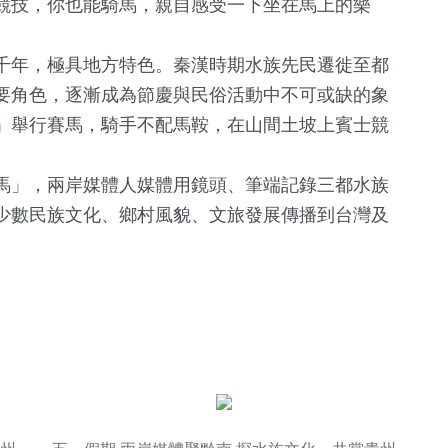
競技，你也能騎馬，親自感受一下坐在馬上的樂
千年，極具地方特色。秦漢時期水族先民遷徙至都
要角色，逐漸成為節慶與民俗活動中不可或缺的象
」舉行賽馬，騎手不配馬鞍，在山間土坡上賓士競
馬」，兩岸媒體人媒體用鏡頭、筆端記錄三都水族
28
+
少數民族文化、鄉村風貌、文旅發展傳播到台灣及
頭條