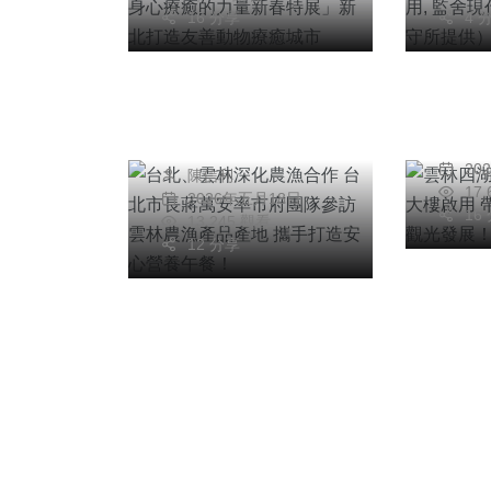
宗教
16 分享
4 
綜合新聞
雲林
台北、雲林深化農漁
宮休
合作 台北市長蔣萬
動雲
安率市府團隊參訪雲
陳
光發
20
陳信利
林農漁產品產地 攜
17
2026年五月18日
手打造安心營養午
16
13,245 觀看
餐！
12 分享