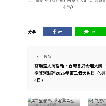
五一假期 兩岸媒體聚黔南 探水族文化、共賞
村馬01
分享
0+
4+
較新
社會
宮廟達人高哲翰：台灣首席命理大師
綜合新聞
文教
楊登嵙點評2026年第二個天赦日（5月
馬年迎春「2026以
彰化
4日）
馬為媒 身心療癒的
完工啟
力量新春特展」新北
化建
彭可
周
打造友善動物療癒城
所提
2026年二月12日
20
市
9,614 觀看
8,