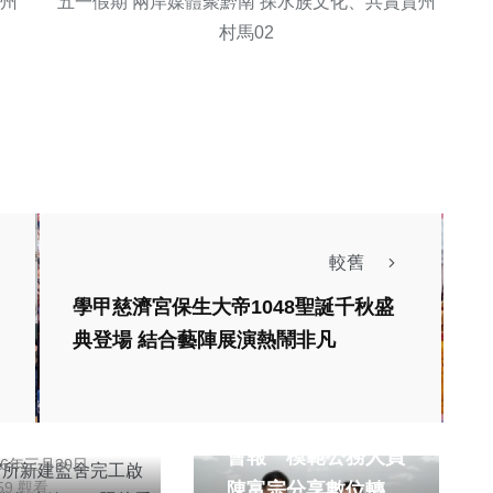
貴州
五一假期 兩岸媒體聚黔南 探水族文化、共賞貴州
村馬02
較舊
綜合新聞
學甲慈濟宮保生大帝1048聖誕千秋盛
典登場 結合藝陣展演熱鬧非凡
看守所新建監舍
用, 監舍現代
綜合新聞
築。（照片看守
澎縣府召開主管工作
為政
供）
會報 模範公務人員
26年三月30日
陳富宗分享數位轉型
959 觀看