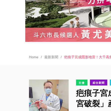
Home
最新新聞
疤痕子宮成隱形地雷！大千高
社會
綜合新聞
疤痕子宮
宮破裂」