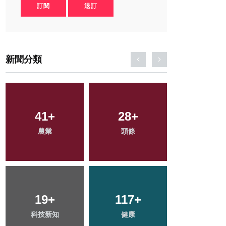
訂閱
退訂
新聞分類
399
41
+
+
28
1
+
+
91
+
綜合新聞
農業
頭條
大陸
旅遊
219
19
+
+
117
36
+
+
65
+
科技新知
社會
健康
宗教
專欄