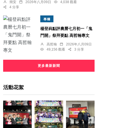
簡安
2026年八月09日
4,038 觀看
4 分享
專欄
楊登嵙點評農曆七月初一「鬼
門開」祭拜要點 高哲翰專文
高哲翰
2026年八月09日
49,156 觀看
3 分享
更多最新新聞
活動花絮