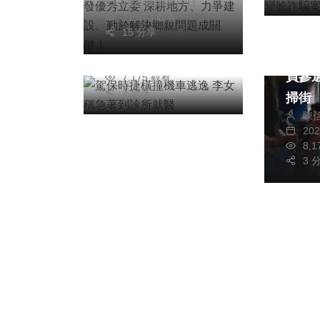
2026年四月17日
逸 李女稱急著到診
力爭建設、勤於解決
11,373 觀看
所就醫
綜合新
鄉親問題成關鍵！
15 分享
台中特派記者
立委
2026年五月05日
員參
7,175 觀看
2 分享
掃街
陳
20
8,
3 