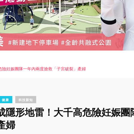
危險妊娠團隊一年內兩度搶救「子宮破裂」產婦
健康
科技新知
成隱形地雷！大千高危險妊娠團
產婦