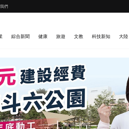
我們
業
綜合新聞
健康
旅遊
文教
科技新知
大陸