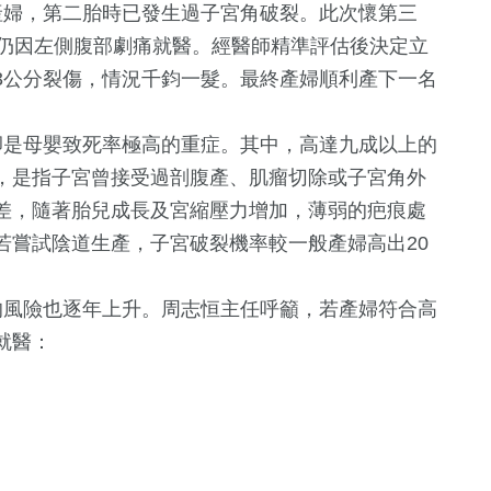
婦，第二胎時已發生過子宮角破裂。此次懷第三
時仍因左側腹部劇痛就醫。經醫師精準評估後決定立
3公分裂傷，情況千鈞一髮。最終產婦順利產下一名
是母嬰致死率極高的重症。其中，高達九成以上的
，是指子宮曾接受過剖腹產、肌瘤切除或子宮角外
差，隨著胎兒成長及宮縮壓力增加，薄弱的疤痕處
若嘗試陰道生產，子宮破裂機率較一般產婦高出20
130
+
文教
風險也逐年上升。周志恒主任呼籲，若產婦符合高
就醫：