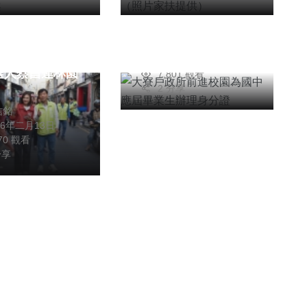
為國中應屆畢業生辦
理身分證
聞
陳信銘
邱議瑩陪高市議
2026年三月20日
選人蔡昌達林園
7,801 觀看
2 分享
信銘
26年二月13日
170 觀看
分享