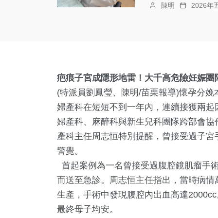
陳明
2026年
疤痕子宮成隱形地雷！大千高危險妊娠團
(特派員劉鳳瑩、陳明/苗栗報導)懷孕分
婦產科在短短不到一年內，連續接獲兩起
婦產科、麻醉科與新生兒科團隊跨部會協
產科主任周志恒特別提醒，曾接受過子宮
警覺。
首起案例為一名曾接受過腹腔鏡肌瘤手術
而送至急診。周志恒主任指出，當時病情
生產，手術中發現腹腔內出血高達2000
最終母子均安。