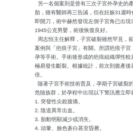
另一名個案則是曾有三次子宮外孕史的產
胎，雖有醫師再三告誡，但在妊娠31週
即開刀，術中赫然發現左側子宮角已出現
1945公克男嬰，術後恢復良好。
周志恒主任解釋，子宮破裂雖然罕見，卻
案例與「疤痕子宮」有關。所謂疤痕子宮
孕等手術。手術後形成的疤痕組織彈性較
極易發生斷裂。根據統計，前次剖腹產後
394
+
1
+
91
+
倍。
綜合新聞
大陸
旅遊
隨著子宮手術技術普及，孕期子宮破裂的
危險族群，於孕程中出現以下警訊應立即
1. 突發性尖銳腹痛。
2. 陰道異常出血。
219
+
36
+
65
+
3. 胎動明顯減少或消失。
社會
宗教
專欄
4. 頭暈、臉色蒼白甚至昏厥。