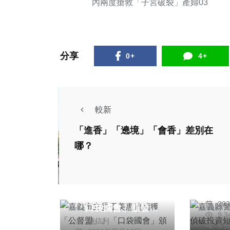
內兩度搶救「子宮破裂」產婦03
分享
0+
4+
較新
「進香」「遶境」「會香」差別在
社會
哪？
嘉義
綜合新聞
成效
嘉義市立委王美惠連
劇影
續獲「公督盟」、
任
臉詐
社會
20
「口袋國會」頒發優
9,
駕保時捷橫撞機車逃
陳信利
秀立委 深耕地方、
3 