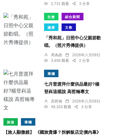
2,731 觀看
3 分享
社會
綜合新聞
健康
文教
「秀和苑」日照中心父親節歡
唱。（照片秀傳提供）
周為政
2026年八月09日
3,456 觀看
2 分享
專欄
七月普渡拜什麼供品最好?楊
登嵙這樣說 高哲翰專文
高哲翰
2026年八月09日
49,163 觀看
3 分享
旅遊
專欄
【旅人顯微鏡】 《國旅貴爆？拆解飯店定價內幕》