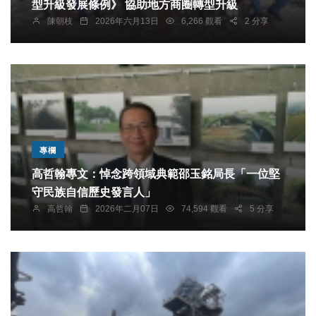
型升級發展條例》 協助地方商圈轉型升級
陳朝枝
2026年六月13日
6,266 觀看
2 分享
專欄
高哲翰專文：悼念跨領域典範邵玉銘局長「一位堅
守民族自信歷史發言人」
高哲翰
2026年二月07日
74,594 觀看
5 分享