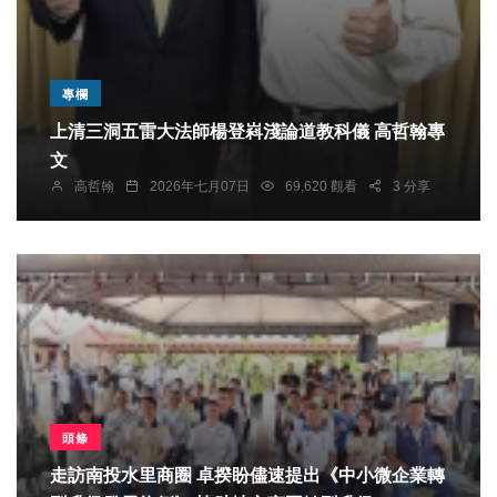
專欄
上清三洞五雷大法師楊登嵙淺論道教科儀 高哲翰專
文
高哲翰
2026年七月07日
69,620 觀看
3 分享
頭條
走訪南投水里商圈 卓揆盼儘速提出《中小微企業轉