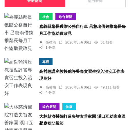
最新新聞
熱門新聞
社會
綜合新聞
嘉義縣鄰長獲贈公務自行車 呂慧瑜借鏡推鄰長每
月工作協助費政見
任禮清
2026年八月06日
61 觀看
1 分享
專欄
高哲翰講座教授點評警專實習生投入治安工作表
現良好
高哲翰
2026年八月06日
49,111 觀看
4 分享
綜合新聞
健康
大林慈濟醫院打造失智友善家園 溪口互助家庭溫
馨慶祝父親節