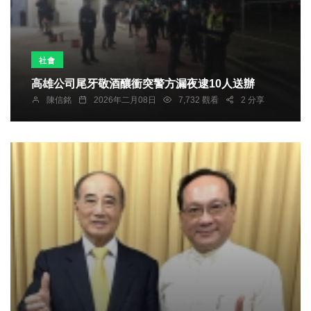
社會
高雄公司尾牙敬酒釀衝突警方漏夜逮10人送辦
陳信銘
2026年二月08日
7,732 觀看
2 分享