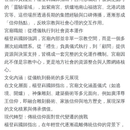
的「靈驗場域」，如紫南宮、烘爐地南山福德宮、北港武德
宮等。這些場所透過長期的集體經驗與口碑傳播，逐漸形成
「信仰熱點」，反映宗教與社會心理的交互作用。
宮廟職能：從禮儀執行到社會資本運作
楊登嵙國師強調，宮廟內部並非單一宗教空間，而是一個多
層次組織體系。從「禮生」負責儀式執行，到「顧問」提供
資源與決策支持，皆構成一套完整的文化運作機制。宮廟因
此不僅是宗教中心，更是地方社會的資源整合與人際網絡核
心。
文化內涵：從儀軌到藝術的多元展現
在文化層面，楊登嵙國師指出，宮廟文化涵蓋儀式（如遶
境、開爐）、神像雕刻、建築藝術等多元面向。例如廣澤尊
王信仰，即融合雕刻藝術、家族信仰與地方歷史，展現深厚
的文化積累與傳承價值。
現代轉型：傳統信仰面對世代變遷的挑戰
楊登嵙國師指出，在年輕世代逐漸疏離傳統信仰的背景下，