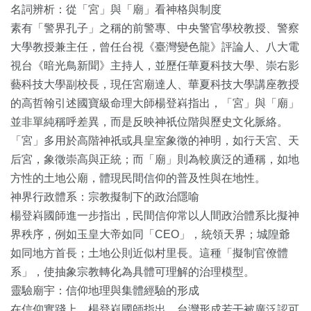
名詞辨析：從「宮」與「廟」看神格與制度
素有「警界孔子」之稱的前警專、中央警官學校教授、警察
大學教授兼主任，曾任台視《臺灣變色龍》評論人、八大電
視台《暗光鳥新聞》主持人，並歷任華夏科技大學、崇右影
藝科技大學副校長，現任宮廟達人、華夏科技大學講座教授
的高哲翰引述國寶級命理大師楊登嵙指出，「宮」與「廟」
並非單純稱呼差異，而是反映神祇位階與歷史文化脈絡。
「宮」多用於高階神祇或具皇室象徵的神明，如行天宮、天
后宮，象徵崇高與正統；而「廟」則為較廣泛的通稱，如地
方性的土地公廟，體現民間信仰的普及性與在地性。
神界行政體系：宗教擬制下的政治隱喻
楊登嵙國師進一步指出，民間信仰常以人間政治體系比擬神
界秩序，例如玉皇大帝如同「CEO」，統領天界；城隍爺
如同地方首長；土地公則近似村里長。這種「擬制官僚體
系」，使抽象宗教轉化為具體可理解的治理模型。
靈驗廟宇：信仰地理與集體經驗的形成
在信仰實踐上，楊登嵙國師指出，台灣形成若干被廣泛認可