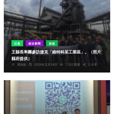
社會
綜合新聞
旅遊
王縣長率團參訪捷克「維特科采工業區」。（照片
縣府提供）
周為政
2026年五月14日
7,310 觀看
2 分享