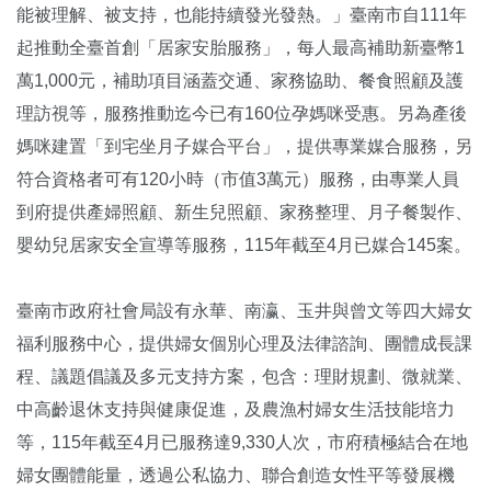
能被理解、被支持，也能持續發光發熱。」臺南市自111年
起推動全臺首創「居家安胎服務」，每人最高補助新臺幣1
萬1,000元，補助項目涵蓋交通、家務協助、餐食照顧及護
理訪視等，服務推動迄今已有160位孕媽咪受惠。另為產後
媽咪建置「到宅坐月子媒合平台」，提供專業媒合服務，另
符合資格者可有120小時（市值3萬元）服務，由專業人員
到府提供產婦照顧、新生兒照顧、家務整理、月子餐製作、
嬰幼兒居家安全宣導等服務，115年截至4月已媒合145案。
臺南市政府社會局設有永華、南瀛、玉井與曾文等四大婦女
福利服務中心，提供婦女個別心理及法律諮詢、團體成長課
程、議題倡議及多元支持方案，包含：理財規劃、微就業、
中高齡退休支持與健康促進，及農漁村婦女生活技能培力
等，115年截至4月已服務達9,330人次，市府積極結合在地
婦女團體能量，透過公私協力、聯合創造女性平等發展機