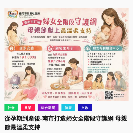
社會
農業
綜合新聞
健康
文教
從孕期到產後-南市打造婦女全階段守護網 母親
節最溫柔支持