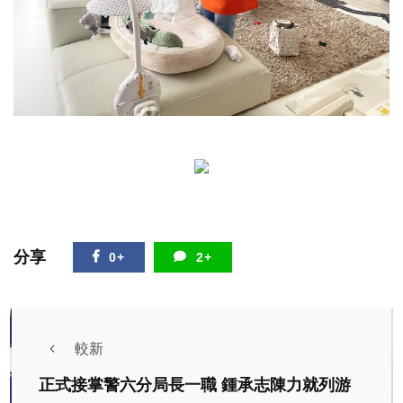
分享
0+
2+
較新
正式接掌警六分局長一職 鍾承志陳力就列游