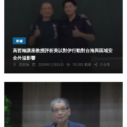
專欄
高哲翰講座教授評析美以對伊行動對台海與區域安
全外溢影響
高哲翰
2026年三月01日
53,391 觀看
5 分享