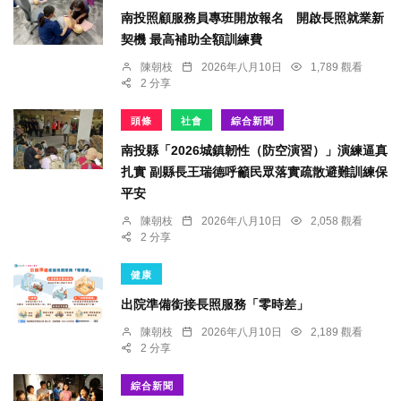
南投照顧服務員專班開放報名 開啟長照就業新
契機 最高補助全額訓練費
陳朝枝
2026年八月10日
1,789 觀看
2 分享
頭條
社會
綜合新聞
南投縣「2026城鎮韌性（防空演習）」演練逼真
扎實 副縣長王瑞德呼籲民眾落實疏散避難訓練保
平安
陳朝枝
2026年八月10日
2,058 觀看
2 分享
健康
出院準備銜接長照服務「零時差」
陳朝枝
2026年八月10日
2,189 觀看
2 分享
綜合新聞