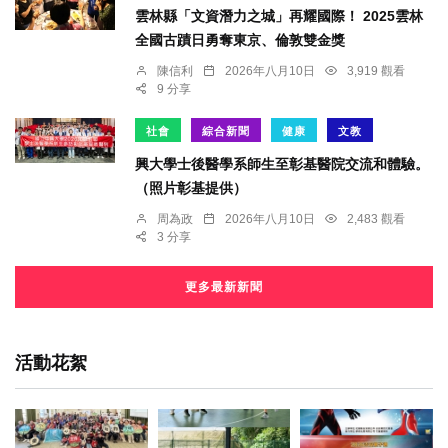
雲林縣「文資潛力之城」再耀國際！ 2025雲林
全國古蹟日勇奪東京、倫敦雙金獎
陳信利
2026年八月10日
3,919 觀看
9 分享
社會
綜合新聞
健康
文教
興大學士後醫學系師生至彰基醫院交流和體驗。
（照片彰基提供）
周為政
2026年八月10日
2,483 觀看
3 分享
更多最新新聞
活動花絮