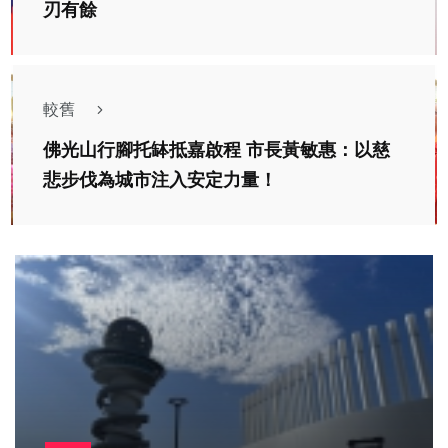
刃有餘
較舊
佛光山行腳托缽抵嘉啟程 市長黃敏惠：以慈
悲步伐為城市注入安定力量！