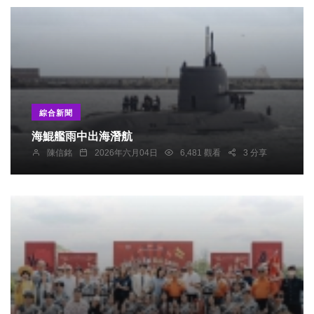
綜合新聞
海鯤艦雨中出海潛航
陳信銘
2026年六月04日
6,481 觀看
3 分享