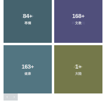
286
84
+
+
168
24
+
+
專欄
社會
科技新知
文教
163
39
+
+
47
1
+
+
健康
頭條
大陸
宗教