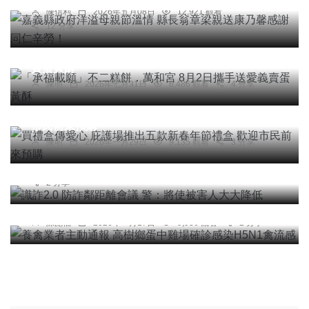
陳信利
2026年五月08日
12,921 觀看
12 分享
宗教
「承福載願」不二糕餅．萬和宮 8月2日攜手送愛義
賣蛋黃酥
陳明
2026年七月31日
6,486 觀看
4 分享
社會
綜合新聞
買禮盒傳愛心 庇護場推出五款新春年節禮盒 歡迎
市民前來預購
社會
陳明
2026年一月29日
9,135 觀看
3 分享
識詐2.0 防詐鄰距離會議 警：將使被害人大大降低
農業
台中特派記者
2026年六月01日
6,988 觀看
2 分享
養禽業者主動通報 高樹鄉蛋中雞場確診感染H5N1
禽流感
陳崑福
2026年一月17日
9,936 觀看
2 分享