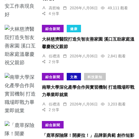
高哲翰
2026年八月06日
49,111 觀看
4 分享
綜合新聞
健康
大林慈濟醫院打造失智友善家園 溪口互助家庭溫
馨慶祝父親節
任禮清
2026年八月06日
2,841 觀看
2 分享
綜合新聞
文教
科技新知
南華大學深化產學合作與實習機制 打造職場即戰
力畢業即就業
任禮清
2026年八月06日
3,203 觀看
2 分享
綜合新聞
「鹿草探險隊！開麥拉！」品牌新典範 創作短影