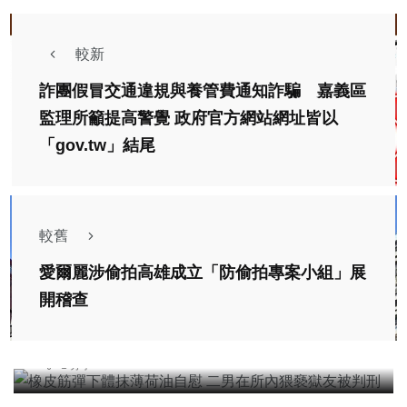
較新
詐團假冒交通違規與養管費通知詐騙 嘉義區
監理所籲提高警覺 政府官方網站網址皆以
「gov.tw」結尾
較舊
愛爾麗涉偷拍高雄成立「防偷拍專案小組」展
社會
開稽查
橡皮筋彈下體抹薄荷油自慰 二男在所內猥褻獄友被
判刑
台中特派記者
2026年三月12日
8,095 觀看
綜合新聞
1 分享
嘉義縣政府洋溢母親節溫情 縣長翁章梁親送康乃馨
感謝同仁辛勞！