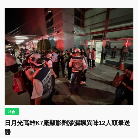
社會
日月光高雄K7廠顯影劑滲漏飄異味12人頭暈送
醫