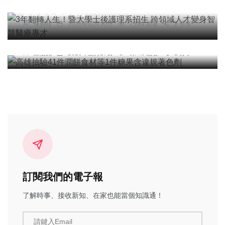
變身智慧醫療專才
陳朝枝
2026年四月30日
7,189 觀看
2 分享
綜合新聞
高雄抽驗41件潤餅食材等1件糖果含違規著色劑
陳信銘
2026年三月27日
6,748 觀看
2 分享
訂閱我們的電子報
了解時事、接收新知、在家也能當個知識通！
請鍵入Email