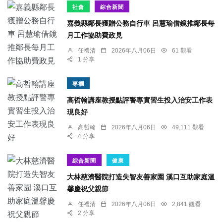
社會
綜合新聞
嘉義縣鄰長獲贈公務自行車 呂慧瑜借鏡推鄰長每
月工作協助費政見
任禮清
2026年八月06日
61 觀看
1 分享
專欄
高哲翰講座教授點評警專實習生投入治安工作表
現良好
高哲翰
2026年八月06日
49,111 觀看
4 分享
綜合新聞
健康
大林慈濟醫院打造失智友善家園 溪口互助家庭溫
馨慶祝父親節
任禮清
2026年八月06日
2,841 觀看
2 分享