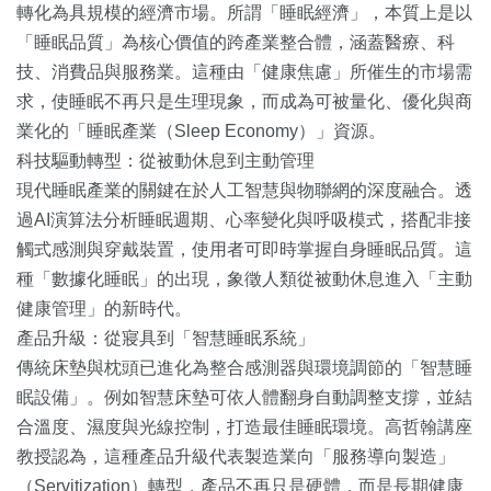
轉化為具規模的經濟市場。所謂「睡眠經濟」，本質上是以
「睡眠品質」為核心價值的跨產業整合體，涵蓋醫療、科
技、消費品與服務業。這種由「健康焦慮」所催生的市場需
求，使睡眠不再只是生理現象，而成為可被量化、優化與商
業化的「睡眠產業（Sleep Economy）」資源。
科技驅動轉型：從被動休息到主動管理
現代睡眠產業的關鍵在於人工智慧與物聯網的深度融合。透
過AI演算法分析睡眠週期、心率變化與呼吸模式，搭配非接
觸式感測與穿戴裝置，使用者可即時掌握自身睡眠品質。這
種「數據化睡眠」的出現，象徵人類從被動休息進入「主動
健康管理」的新時代。
產品升級：從寢具到「智慧睡眠系統」
傳統床墊與枕頭已進化為整合感測器與環境調節的「智慧睡
眠設備」。例如智慧床墊可依人體翻身自動調整支撐，並結
合溫度、濕度與光線控制，打造最佳睡眠環境。高哲翰講座
教授認為，這種產品升級代表製造業向「服務導向製造」
（Servitization）轉型，產品不再只是硬體，而是長期健康