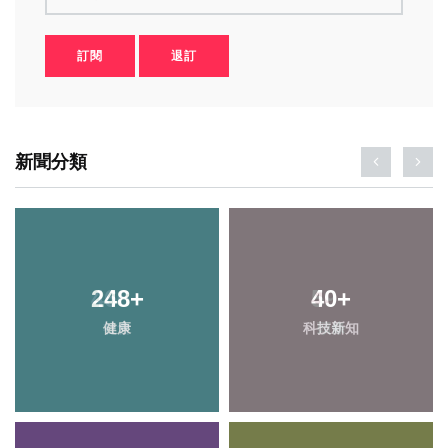
訂閱
退訂
新聞分類
248
466
+
+
40
59
+
+
健康
社會
科技新知
頭條