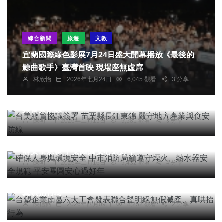
綜合新聞
旅遊
文教
宜蘭國際綠色影展7月24日盛大開幕播放《最後的
鯨曲歌手》臺灣首映 現場座無虛席
林欣怡
2026年七月24日
6,045 觀看
3 分享
農業
綜合新聞
健康
文教
台美經貿協議簽署 苗栗縣長鍾東錦 嚴守地方產業
與食安防線
陳明
2026年二月15日
9,581 觀看
3 分享
社會
綜合新聞
健康
確保人身與環境安全 中市消防局籲遵守煙火、熱水
器安全規範 平安團圓安心過好年
陳明
2026年二月16日
9,432 觀看
4 分享
綜合新聞
台塑企業南區六大工會發表聯合聲明絕無假減產、
真哄抬行為
陳信銘
2026年四月09日
8,252 觀看
2 分享
文教
3年翻轉人生！暨大學士後護理系招生 跨領域人才