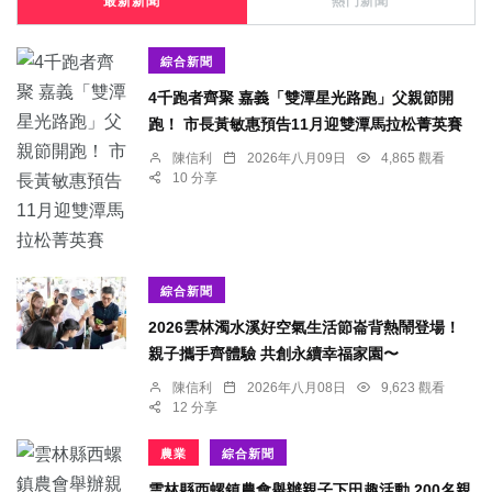
最新新聞
熱門新聞
綜合新聞
4千跑者齊聚 嘉義「雙潭星光路跑」父親節開
跑！ 市長黃敏惠預告11月迎雙潭馬拉松菁英賽
陳信利
2026年八月09日
4,865 觀看
10 分享
綜合新聞
2026雲林濁水溪好空氣生活節崙背熱鬧登場！
親子攜手齊體驗 共創永續幸福家園〜
陳信利
2026年八月08日
9,623 觀看
12 分享
農業
綜合新聞
雲林縣西螺鎮農會舉辦親子下田趣活動 200名親