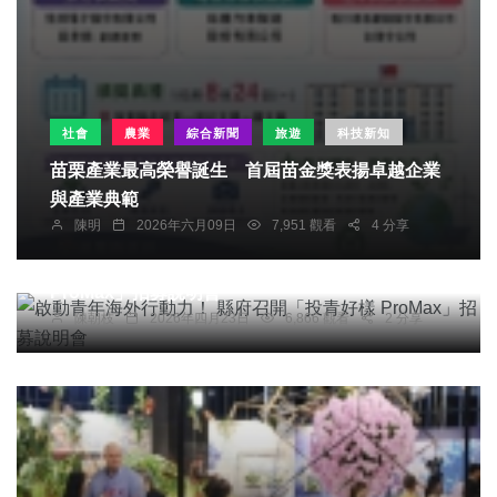
社會
農業
綜合新聞
旅遊
科技新知
苗栗產業最高榮譽誕生 首屆苗金獎表揚卓越企業
與產業典範
陳明
2026年六月09日
7,951 觀看
4 分享
綜合新聞
啟動青年海外行動力！ 縣府召開「投青好樣
ProMax」招募說明會
陳朝枝
2026年四月23日
6,866 觀看
2 分享