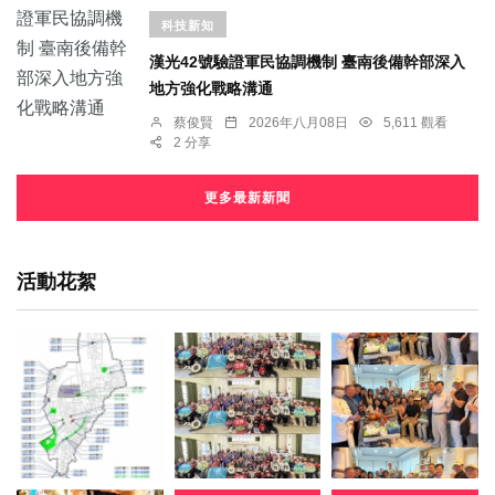
科技新知
漢光42號驗證軍民協調機制 臺南後備幹部深入
地方強化戰略溝通
蔡俊賢
2026年八月08日
5,611 觀看
2 分享
更多最新新聞
活動花絮