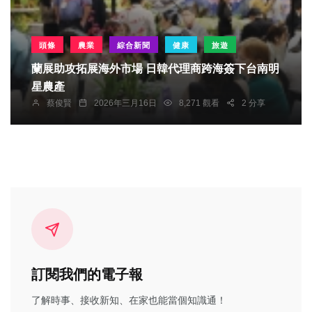
頭條
農業
綜合新聞
健康
旅遊
蘭展助攻拓展海外市場 日韓代理商跨海簽下台南明
星農產
蔡俊賢
2026年三月16日
8,271 觀看
2 分享
訂閱我們的電子報
了解時事、接收新知、在家也能當個知識通！