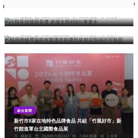
許縣長頒發縣長獎 表揚全縣408位畢業生
綜合新聞
陳朝枝
2026年六月14日
6,380 觀看
2 分享
縣府將輔導協助有製酒意願農民依規定取得許可執
照
陳朝枝
2026年五月11日
6,976 觀看
2 分享
綜合新聞
新竹市8家在地特色品牌食品 共組「竹風好市」新
竹館進軍台北國際食品展
林家琛
2026年六月04日
7,494 觀看
2 分享