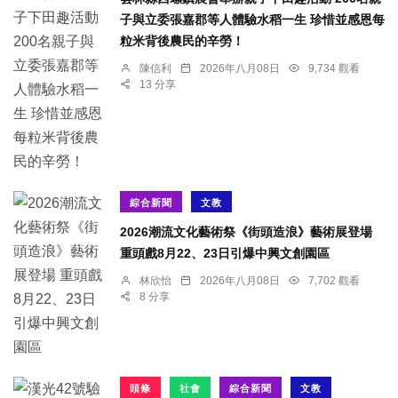
子與立委張嘉郡等人體驗水稻一生 珍惜並感恩每
粒米背後農民的辛勞！
陳信利
2026年八月08日
9,734 觀看
13 分享
綜合新聞
文教
2026潮流文化藝術祭《街頭造浪》藝術展登場
重頭戲8月22、23日引爆中興文創園區
林欣怡
2026年八月08日
7,702 觀看
8 分享
頭條
社會
綜合新聞
文教