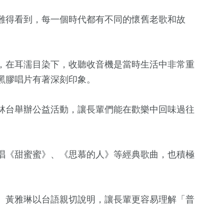
難得看到，每一個時代都有不同的懷舊老歌和故
，在耳濡目染下，收聽收音機是當時生活中非常重
黑膠唱片有著深刻印象。
林台舉辦公益活動，讓長輩們能在歡樂中回味過往
69
+
101
+
222
+
頭條
農業
旅遊
唱《甜蜜蜜》、《思慕的人》等經典歌曲，也積極
559
+
1002
+
、黃雅琳以台語親切說明，讓長輩更容易理解「普
社會
綜合新聞