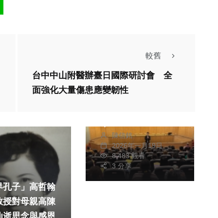
較舊
台中中山附醫辦臺日國際研討會 全
綜合新聞
面強化大量傷患應變韌性
中山工商國中部家長
說明會打造升學新標
竿
陳信銘
2026年一月19日
8,483 觀看
3 分享
界孔子」高哲翰
教授對母親高陳
仙逝思念與感恩