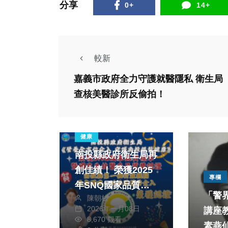
分享
0+
14+
較新
嘉義市政府全力守護就醫隱私 衛生局
查核美醫診所反偷拍！
健康
南投縣政府衛生局再
創佳績！ 榮獲2025
專欄
年SNQ國家品質標
「警
陳朝枝
章暨國家生技醫療品
2026年一月08日
講座
質獎肯定
8,670 觀看
素燕