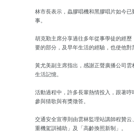
林市長表示，蟲膠唱機和黑膠唱片如今已
事。
胡克勤主席分享過往多年從事學徒的經歷
要的部分，及早年生活的經驗，也使他對
黃尤美副主席指出，感謝正聲廣播公司雲
93
+
167
+
332
+
生活記憶。
宗教
專欄
文教
活動過程中，許多長輩熱情投入，跟著哼
參與猜歌與有獎徵答。
3
+
297
+
48
+
交通安全宣導則由雲林監理站講師程贊云
大陸
健康
科技新知
重機駕訓補助」及「高齡換照新制」。