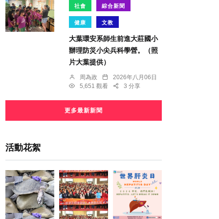
社會
綜合新聞
健康
文教
大葉環安系師生前進大莊國小
辦理防災小尖兵科學營。（照
片大葉提供）
周為政
2026年八月06日
5,651 觀看
3 分享
更多最新新聞
活動花絮