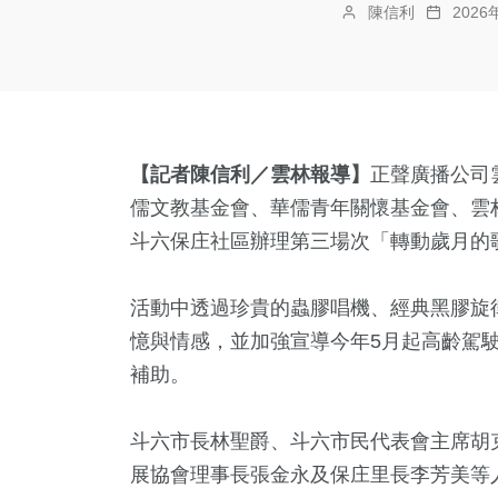
陳信利
202
【記者陳信利／雲林報導】
正聲廣播公司
儒文教基金會、華儒青年關懷基金會、雲
斗六保庄社區辦理第三場次「轉動歲月的
活動中透過珍貴的蟲膠唱機、經典黑膠旋
憶與情感，並加強宣導今年5月起高齡駕駛
補助。
斗六市長林聖爵、斗六市民代表會主席胡
展協會理事長張金永及保庄里長李芳美等