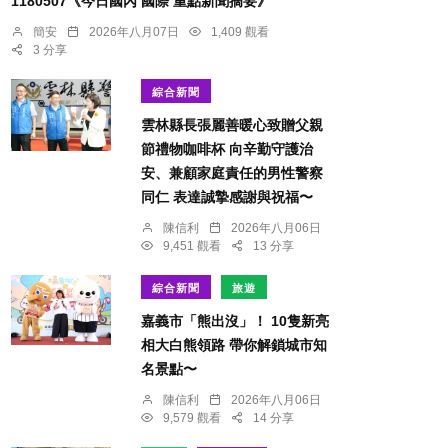
1180507《今日國內 國際 重點新聞摘要》
簡安
2026年八月07日
1,409 觀看
3 分享
綜合新聞
雲林縣長張麗善暖心致贈父親
節禮物咖啡杯 向辛勤守護治
安、兼顧家庭責任的男性警察
同仁 表達誠摯感謝與祝福〜
陳信利
2026年八月06日
9,451 觀看
13 分享
綜合新聞
旅遊
嘉義市「熊出沒」！ 10隻新亮
相大白熊領路 帶你解鎖城市知
名景點〜
陳信利
2026年八月06日
9,579 觀看
14 分享