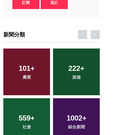
訂閱
退訂
新聞分類
90
+
165
+
328
+
宗教
專欄
文教
3
+
297
+
48
+
大陸
健康
科技新知