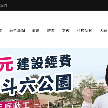
我們
業
綜合新聞
健康
旅遊
文教
科技新知
大陸