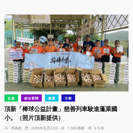
社會
綜合新聞
健康
文教
頂新「棒球公益計畫」慈善列車駛進蓬萊國
小。（照片頂新提供）
周為政
2026年五月21日
7,366 觀看
3 分享