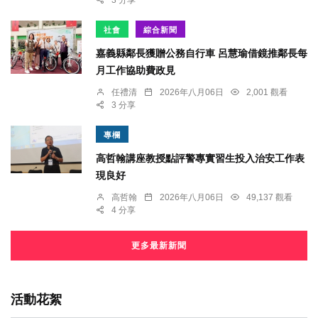
社會
綜合新聞
嘉義縣鄰長獲贈公務自行車 呂慧瑜借鏡推鄰長每
月工作協助費政見
任禮清
2026年八月06日
2,001 觀看
3 分享
專欄
高哲翰講座教授點評警專實習生投入治安工作表
現良好
高哲翰
2026年八月06日
49,137 觀看
4 分享
更多最新新聞
活動花絮