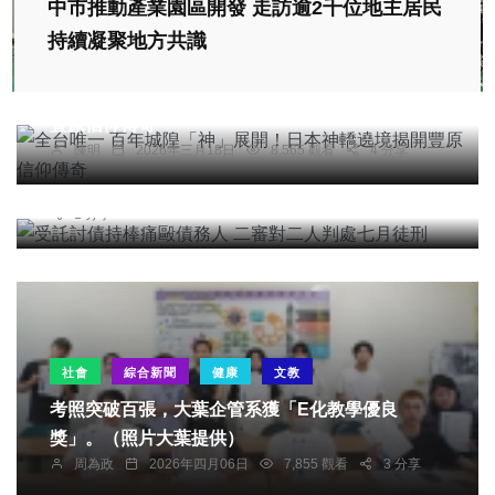
中市推動產業園區開發 走訪逾2千位地主居民
持續凝聚地方共識
社會
綜合新聞
旅遊
文教
全台唯一 百年城隍「神」展開！日本神轎遶境揭開
豐原信仰傳奇
社會
陳明
2026年三月18日
8,565 觀看
4 分享
受託討債持棒痛毆債務人 二審對二人判處七月徒刑
台中特派記者
2026年六月01日
6,908 觀看
1 分享
社會
綜合新聞
健康
文教
考照突破百張，大葉企管系獲「E化教學優良
獎」。（照片大葉提供）
周為政
2026年四月06日
7,855 觀看
3 分享