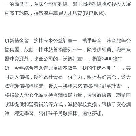
一的蕭良吉，為味全龍前教練，卸下職棒教練職務後投入羅
東高工球隊，持續深耕基層人才培育(現已退休)。
頂新基金會﹁接棒未來公益計畫﹂，攜手味全、味全龍等公
益集團，啟動﹁棒球慈善捐贈列車﹂，除提供經費、職棒練
習球資源外，味全公司的﹁沃鄉計畫﹂，捐贈2400箱牛
奶，今年結合林鳳營兒童繪本故事「我的牛奶不見了」，共
同走入偏鄉，期許為社會盡一份心力，散播共好善念，邀大
眾守護偏鄉棒球隊，參與﹁接棒未來偏鄉棒球勸募計畫﹂，
將捐款人愛心化為支持台灣棒球力量，透過教練費、職業回
收球提供和營養補給等方式，減輕學校負擔，讓孩子安心訓
練，穩定學習，陪伴孩子勇敢揮棒、追逐夢想。