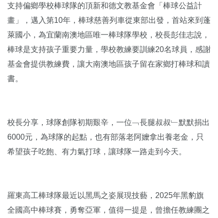
支持偏鄉學校棒球隊的頂新和德文教基金會「棒球公益計
畫」，邁入第10年，棒球慈善列車從東部出發，首站來到蓬
萊國小，為宜蘭南澳地區唯一棒球隊學校，校長彭佳志說，
棒球是支持孩子重要力量，學校教練要訓練20名球員，感謝
基金會提供教練費，讓大南澳地區孩子留在家鄉打棒球和讀
書。
校長分享，球隊創隊初期艱辛，一位﹁長腿叔叔﹂默默捐出
6000元，為球隊的起點，也有部落老阿嬤拿出養老金，只
希望孩子吃飽、有力氣打球，讓球隊一路走到今天。
羅東高工棒球隊最近以黑馬之姿展現技藝，2025年黑豹旗
全國高中棒球賽，勇奪亞軍，值得一提是，曾擔任教練團之