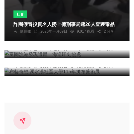
社會
詐團假冒投資名人撈上億刑事局逮26人查獲毒品
陳信銘
2026年一月09日
9,017 觀看
2 分享
社會
富岡漁港發現遺體｜海巡即刻協處
張柏東
2026年七月20日
5,930 觀看
2 分享
文教
布藝奇想 濁水溪社區大學115年拼布藝術展
陳朝枝
2026年四月20日
7,078 觀看
2 分享