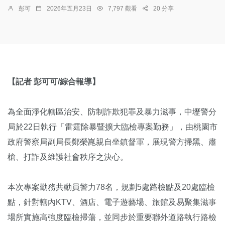
彭可
2026年五月23日
7,797 觀看
20 分享
【記者 彭可可/綜合報導】
為全面淨化轄區治安、防制詐欺犯罪及暴力滋事，中壢警分
局於22日執行「雷霆除暴暨擴大臨檢專案勤務」，由桃園市
政府警察局副局長鄭榮崑親自坐鎮督軍，展現警方掃黑、肅
槍、打詐及維護社會秩序之決心。
本次專案勤務共動員警力78名，規劃5處路檢點及20處臨檢
點，針對轄內KTV、酒店、電子遊藝場、旅館及易聚集滋事
場所實施高強度臨檢掃蕩，並同步於重要聯外道路執行路檢