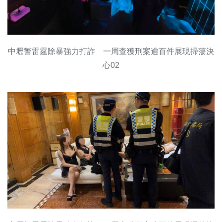
中壢警雷霆除暴強力打詐 一周查獲刑案逾百件展現掃蕩決
心02