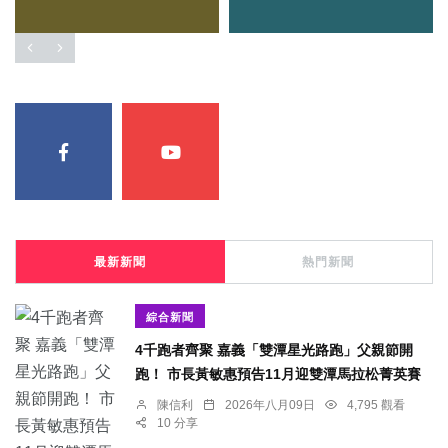
最新新聞
熱門新聞
綜合新聞
4千跑者齊聚 嘉義「雙潭星光路跑」父親節開
跑！ 市長黃敏惠預告11月迎雙潭馬拉松菁英賽
陳信利
2026年八月09日
4,795 觀看
10 分享