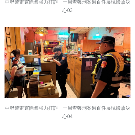
中壢警雷霆除暴強力打詐 一周查獲刑案逾百件展現掃蕩決
心03
中壢警雷霆除暴強力打詐 一周查獲刑案逾百件展現掃蕩決
心04