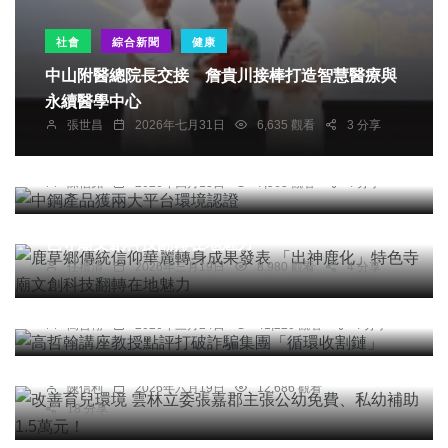
社會
綜合新聞
健康
中山附醫總院長交接 詹貴川接棒打造智慧醫療與
永續醫學中心
張世昌
2026年七月31日
6,635 觀看
3 分享
綜合新聞
中鋼產品獲兩大平台環境認證
陳信銘
2026年四月13日
7,565 觀看
4 分享
宗教
綜合新聞
鹿草鄉傳統信仰華麗轉身成果發表 「出神鹿化」特
色寺廟文創科技翻轉在地魅力
任禮清
2026年三月19日
8,980 觀看
4 分享
專欄
高哲翰講座教授點評打破詐騙集團「循環收割鏈」
綜合新聞
高哲翰
2026年三月24日
41,220 觀看
4 分享
改善育兒環境 雲林立委張嘉郡主張公幼免費、私幼
補助1.5萬元！
陳信利
2026年六月19日
12,686 觀看
18 分享