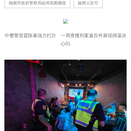
桃園市政府警察局副局長鄭榮崑
媒體人彭可
中壢警雷霆除暴強力打詐 一周查獲刑案逾百件展現掃蕩決
心01