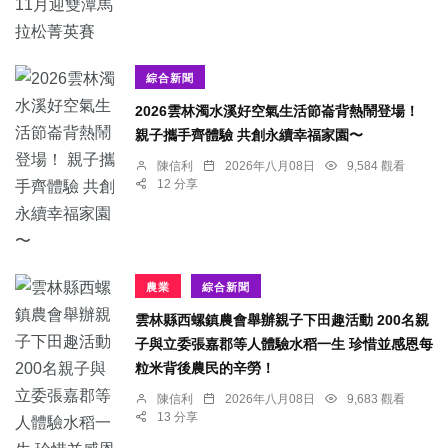
綜合新聞
2026雲林濁水溪好空氣生活節崙背熱鬧登場！
親子攜手齊體驗 共創永續幸福家園〜
陳信利
2026年八月08日
9,584 觀看
12 分享
農業
綜合新聞
雲林縣西螺鎮農會舉辦親子下田趣活動 200名親
子與立委張嘉郡等人體驗水稻一生 珍惜並感恩每
粒米背後農民的辛勞！
陳信利
2026年八月08日
9,683 觀看
13 分享