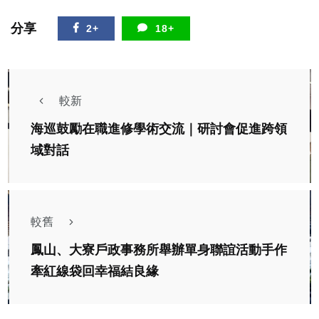
分享
2+
18+
較新
海巡鼓勵在職進修學術交流｜研討會促進跨領
域對話
較舊
鳳山、大寮戶政事務所舉辦單身聯誼活動手作
牽紅線袋回幸福結良緣