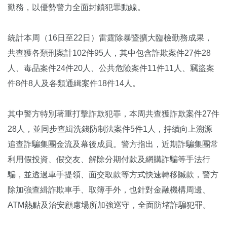
勤務，以優勢警力全面封鎖犯罪動線。
統計本周（16日至22日）雷霆除暴暨擴大臨檢勤務成果，
共查獲各類刑案計102件95人，其中包含詐欺案件27件28
人、毒品案件24件20人、公共危險案件11件11人、竊盜案
件8件8人及各類通緝案件18件14人。
其中警方特別著重打擊詐欺犯罪，本周共查獲詐欺案件27件
28人，並同步查緝洗錢防制法案件5件1人，持續向上溯源
追查詐騙集團金流及幕後成員。警方指出，近期詐騙集團常
利用假投資、假交友、解除分期付款及網購詐騙等手法行
騙，並透過車手提領、面交取款等方式快速轉移贓款，警方
除加強查緝詐欺車手、取簿手外，也針對金融機構周邊、
ATM熱點及治安顧慮場所加強巡守，全面防堵詐騙犯罪。