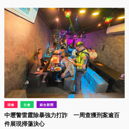
頭條
社會
綜合新聞
中壢警雷霆除暴強力打詐 一周查獲刑案逾百
件展現掃蕩決心