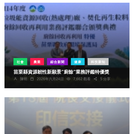
社會
農業
綜合新聞
健康
科技新知
苗栗縣資源韌性新願景”廚餘”業務評鑑特優獎
陳明
2026年六月24日
7,662 觀看
5 分享