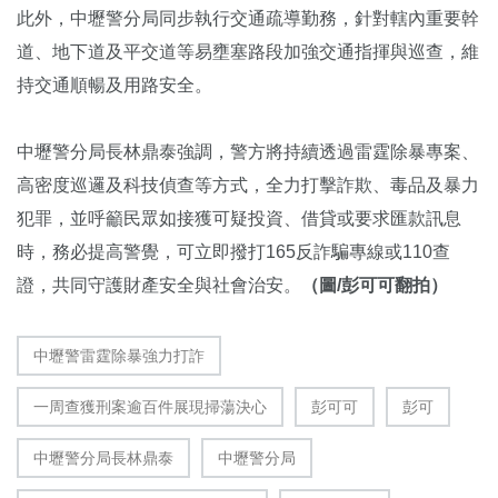
此外，中壢警分局同步執行交通疏導勤務，針對轄內重要幹
道、地下道及平交道等易壅塞路段加強交通指揮與巡查，維
持交通順暢及用路安全。
中壢警分局長林鼎泰強調，警方將持續透過雷霆除暴專案、
高密度巡邏及科技偵查等方式，全力打擊詐欺、毒品及暴力
犯罪，並呼籲民眾如接獲可疑投資、借貸或要求匯款訊息
時，務必提高警覺，可立即撥打165反詐騙專線或110查
證，共同守護財產安全與社會治安。
（圖/彭可可翻拍）
中壢警雷霆除暴強力打詐
一周查獲刑案逾百件展現掃蕩決心
彭可可
彭可
中壢警分局長林鼎泰
中壢警分局