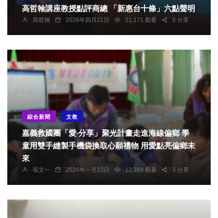
高哲翰講座教授點評商總 「新惠台十條」六點聲明
高哲翰
2026年四月21日
51,171 觀看
5 分享
綜合新聞
文教
嘉義救國團「愛‧分享」聚光計畫走進海線偏鄉 學
童用雙手縫製手機袋換取心願禮物 用愛點亮偏鄉未
來
張文一
2026年一月23日
12,389 觀看
3 分享