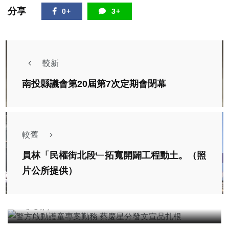
分享
0+
3+
較新
南投縣議會第20屆第7次定期會閉幕
較舊
員林「民權街北段﹂拓寬開闢工程動土。（照
社會
片公所提供）
警方啟動護童專案勤務 蔡慶星分發文宣品扎根
台中特派記者
2026年二月23日
8,646 觀看
2 分享