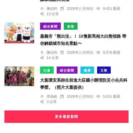
陳信利
2026年八月06日
9,451 觀看
13 分享
綜合新聞
旅遊
嘉義市「熊出沒」！ 10隻新亮相大白熊領路 帶
你解鎖城市知名景點〜
陳信利
2026年八月06日
9,578 觀看
14 分享
社會
綜合新聞
健康
文教
大葉環安系師生前進大莊國小辦理防災小尖兵科
學營。（照片大葉提供）
周為政
2026年八月06日
5,651 觀看
3 分享
更多最新新聞