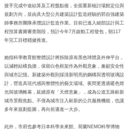
接手完成中途結算及工程盤點後，全面重新檢討場館定位與
規劃方向，並由具大型公共建築設計監造經驗的郭自強建築
師事務所團隊承攬設計監造作業。目前已進入細部設計與工
程預算書圖審查階段，預計今年7月啟動工程發包，朝117
年完工目標穩健推進。
她指科學教育館整體設計將拆除原有黑色球體及外伸平台，
以減輕結構負擔，保留白色框架作為外觀意象，兼顧安全性
與城市記憶。新建築外觀則採清新明亮的鋼構與透明玻璃設
計，營造具現代感與整體性的藝文場域。夜間更透過暖色燈
光與玻璃帷幕，延續原有「天燈意象」，成為公道五路嶄新
城市景觀焦點。不僅為城市注入嶄新的公共服務機能，也讓
多年來規劃藍圖，再向前邁進一大步。
此外，市府也參考日本科學未來館、荷蘭NEMO科學博物