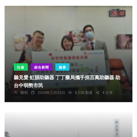
社會
綜合新聞
健康
聽見愛 虹韻助聽器 丁丁藥局攜手捐百萬助聽器 助
台中弱勢市民
陳明
2026年三月24日
8,538 觀看
4 分享