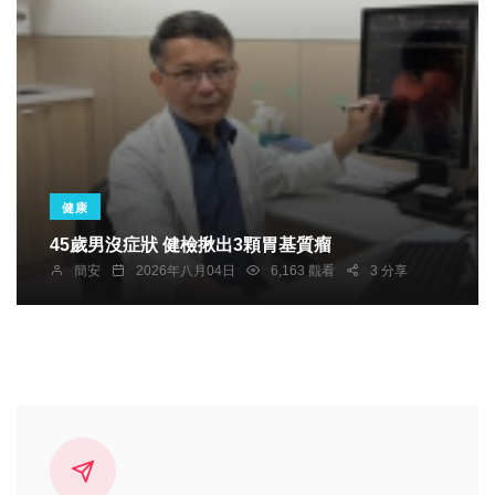
健康
45歲男沒症狀 健檢揪出3顆胃基質瘤
簡安
2026年八月04日
6,163 觀看
3 分享