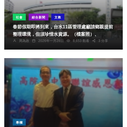
社會
綜合新聞
文教
春節假期即將到來，台水11區管理處籲請鄉親提前
整理環境，但須珍惜水資源。（檔案照）、
周為政
2026年一月28日
8,653 觀看
3 分享
專欄