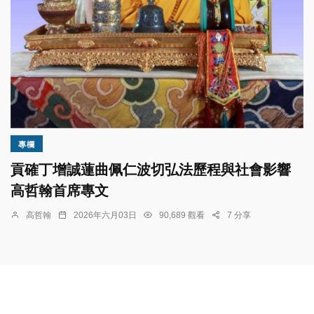
專欄
貢確丁增誠蓮曲佩仁波切弘法歷程與社會影響
高哲翰首席專文
高哲翰
2026年六月03日
90,689 觀看
7 分享