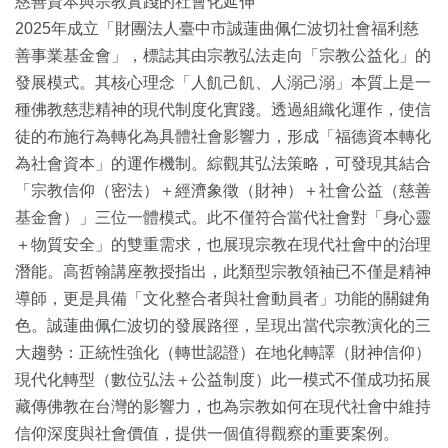
慈善資本與宗教實踐的社會化延伸
2025年成立「財團法人臺中市誠蓮曲佩仁波切社會福利慈
善事業基金會」，標誌其由宗教弘法走向「宗教公益化」的
發展模式。其核心理念「人飢己飢、人溺己溺」本質上是一
種佛教慈悲精神的現代制度化實踐。透過組織化運作，使信
徒的布施行為轉化為具體社會影響力，形成「福德資本轉化
為社會資本」的運作機制。綜觀其弘法策略，可發現其結合
「宗教信仰（密法）＋經濟象徵（財神）＋社會公益（慈善
基金會）」三位一體模式。此不僅符合當代社會對「身心靈
＋物質安全」的雙重需求，也展現宗教在現代社會中的治理
潛能。高哲翰講座教授指出，此類型宗教領袖已不僅是精神
導師，更是具備「文化整合者與社會動員者」功能的關鍵角
色。誠蓮曲佩仁波切的發展路徑，呈現出當代宗教演化的三
大趨勢：正統性強化（轉世認證）在地化轉譯（財神信仰）
現代化轉型（數位弘法＋公益制度）此一模式不僅成功拓展
藏傳佛教在台灣的影響力，也為宗教如何在現代社會中維持
信仰深度與社會價值，提供一個值得觀察的重要案例。