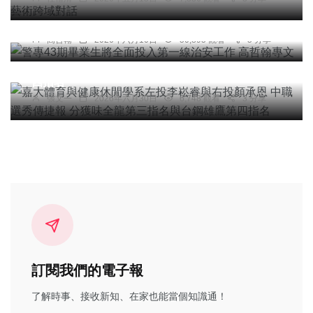
警專43期畢業生將全面投入第一線治安工作 高哲翰
專文
綜合新聞
文教
高哲翰
2026年六月10日
50,895 觀看
5 分享
嘉大體育與健康休閒學系左投李崧睿與右投顏承恩
中職選秀傳捷報 分獲味全龍第三指名與台鋼雄鷹第
四指名
張文一
2026年六月30日
6,748 觀看
3 分享
訂閱我們的電子報
了解時事、接收新知、在家也能當個知識通！