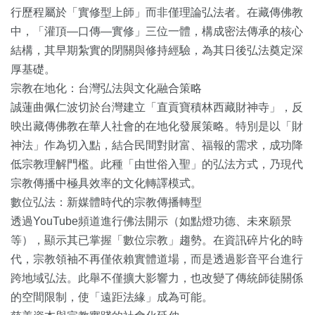
行歷程屬於「實修型上師」而非僅理論弘法者。在藏傳佛教
中，「灌頂—口傳—實修」三位一體，構成密法傳承的核心
結構，其早期紮實的閉關與修持經驗，為其日後弘法奠定深
厚基礎。
宗教在地化：台灣弘法與文化融合策略
誠蓮曲佩仁波切於台灣建立「直貢寶積林西藏財神寺」，反
映出藏傳佛教在華人社會的在地化發展策略。特別是以「財
神法」作為切入點，結合民間對財富、福報的需求，成功降
低宗教理解門檻。此種「由世俗入聖」的弘法方式，乃現代
宗教傳播中極具效率的文化轉譯模式。
數位弘法：新媒體時代的宗教傳播轉型
透過YouTube頻道進行佛法開示（如點燈功德、未來願景
等），顯示其已掌握「數位宗教」趨勢。在資訊碎片化的時
代，宗教領袖不再僅依賴實體道場，而是透過影音平台進行
跨地域弘法。此舉不僅擴大影響力，也改變了傳統師徒關係
的空間限制，使「遠距法緣」成為可能。