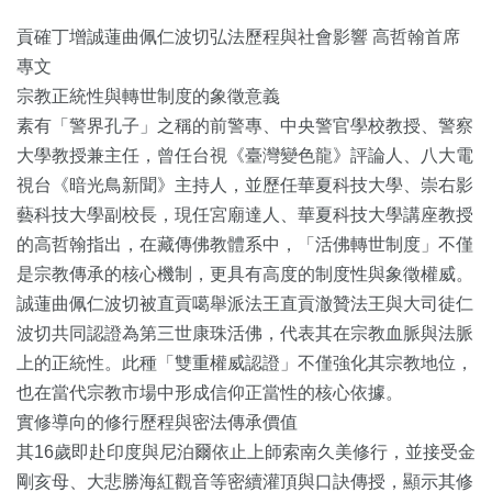
貢確丁增誠蓮曲佩仁波切弘法歷程與社會影響 高哲翰首席
專文
宗教正統性與轉世制度的象徵意義
素有「警界孔子」之稱的前警專、中央警官學校教授、警察
大學教授兼主任，曾任台視《臺灣變色龍》評論人、八大電
視台《暗光鳥新聞》主持人，並歷任華夏科技大學、崇右影
藝科技大學副校長，現任宮廟達人、華夏科技大學講座教授
的高哲翰指出，在藏傳佛教體系中，「活佛轉世制度」不僅
是宗教傳承的核心機制，更具有高度的制度性與象徵權威。
誠蓮曲佩仁波切被直貢噶舉派法王直貢澈贊法王與大司徒仁
波切共同認證為第三世康珠活佛，代表其在宗教血脈與法脈
上的正統性。此種「雙重權威認證」不僅強化其宗教地位，
也在當代宗教市場中形成信仰正當性的核心依據。
實修導向的修行歷程與密法傳承價值
其16歲即赴印度與尼泊爾依止上師索南久美修行，並接受金
剛亥母、大悲勝海紅觀音等密續灌頂與口訣傳授，顯示其修