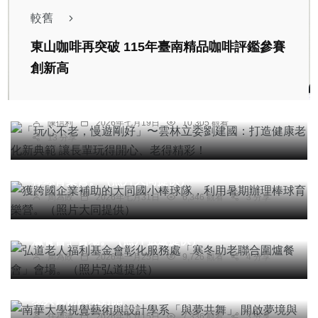
較舊
東山咖啡再突破 115年臺南精品咖啡評鑑參賽
綜合新聞
健康
創新高
「玩心不老，慢遊剛好」〜雲林立委劉建國：打造
健康老化新典範 讓長輩玩得開心、老得精彩！
陳信利
2026年七月19日
10,305 觀看
13 分享
社會
綜合新聞
健康
文教
獲跨國企業補助的大同國小棒球隊，利用暑期辦理
棒球育樂營。（照片大同提供）
周為政
2026年七月31日
6,346 觀看
3 分享
社會
綜合新聞
健康
文教
弘道老人福利基金會彰化服務處「寒冬助老聯合圍
爐餐會」會場。（照片弘道提供）
周為政
2026年一月25日
9,726 觀看
4 分享
綜合新聞
文教
南華大學視覺藝術與設計學系「與夢共舞」 開啟夢
境與藝術跨域對話
專欄
任禮清
2026年五月15日
7,336 觀看
3 分享