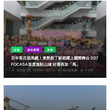
社會
綜合新聞
旅遊
百年客庄迎馬戲！東勢新丁粄節躍上國際舞台 2/27
FOCASA首度進駐山城 好運再加「馬」
張世昌
2026年一月27日
9,260 觀看
4 分享