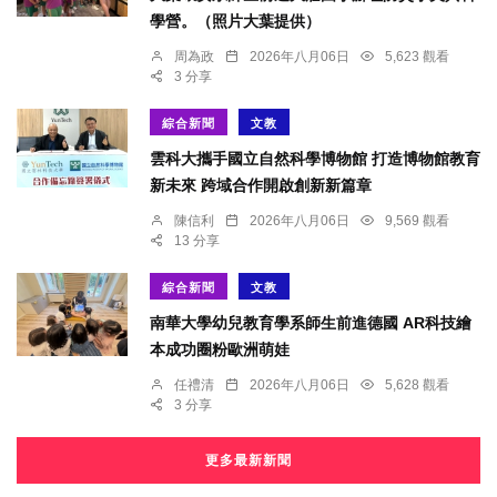
學營。（照片大葉提供）
周為政
2026年八月06日
5,623 觀看
3 分享
綜合新聞
文教
雲科大攜手國立自然科學博物館 打造博物館教育
新未來 跨域合作開啟創新新篇章
陳信利
2026年八月06日
9,569 觀看
13 分享
綜合新聞
文教
南華大學幼兒教育學系師生前進德國 AR科技繪
本成功圈粉歐洲萌娃
任禮清
2026年八月06日
5,628 觀看
3 分享
更多最新新聞