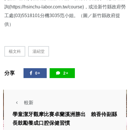
詢(https://hsinchu-labor.com.tw/course)，或洽新竹縣政府勞
工處(03)5518101分機3035范小姐。（圖／新竹縣政府提
供）
楊文科
湯紹堂
分享
0+
2+
較新
學童潔牙觀摩比賽卓蘭溪洲勝出 賴香伶副縣
長鼓勵養成口腔保健習慣