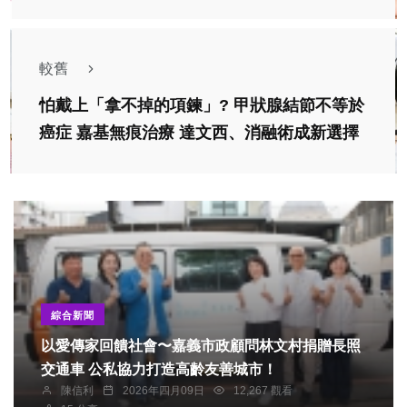
較舊
​怕戴上「拿不掉的項鍊」? 甲狀腺結節不等於
癌症 嘉基無痕治療 達文西、消融術成新選擇
綜合新聞
以愛傳家回饋社會〜嘉義市政顧問林文村捐贈長照
交通車 公私協力打造高齡友善城市！
陳信利
2026年四月09日
12,267 觀看