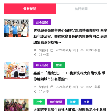
最新新聞
熱門新聞
綜合新聞
雲林縣長張麗善暖心致贈父親節禮物咖啡杯 向辛
勤守護治安、兼顧家庭責任的男性警察同仁 表達
誠摯感謝與祝福〜
陳信利
2026年八月06日
9,393 觀看
13 分享
綜合新聞
旅遊
嘉義市「熊出沒」！ 10隻新亮相大白熊領路 帶
你解鎖城市知名景點〜
陳信利
2026年八月06日
9,521 觀看
14 分享
社會
綜合新聞
健康
文教
大葉環安系師生前進大莊國小辦理防災小尖兵科