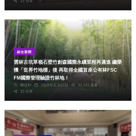
15 分享
綜合新聞
雲林古坑草嶺石壁竹創森國際永續里程再邁進 繼榮
獲「世界竹地標」後 再取得全國首座公有林FSC
FM國際管理驗證竹林地！
陳信利
2026年五月27日
12,489 觀看
15 分享