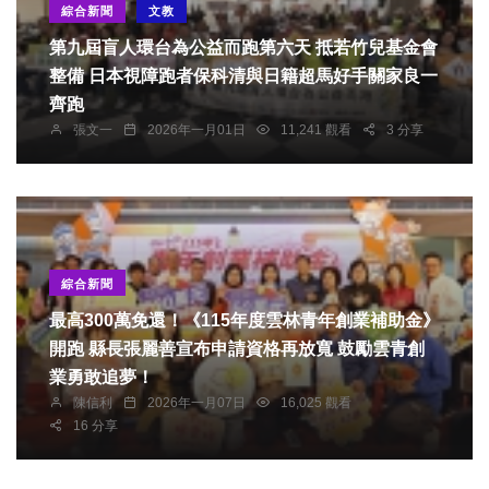
綜合新聞
文教
第九屆盲人環台為公益而跑第六天 抵若竹兒基金會
整備 日本視障跑者保科清與日籍超馬好手關家良一
齊跑
張文一
2026年一月01日
11,241 觀看
3 分享
綜合新聞
最高300萬免還！《115年度雲林青年創業補助金》
開跑 縣長張麗善宣布申請資格再放寬 鼓勵雲青創
業勇敢追夢！
陳信利
2026年一月07日
16,025 觀看
16 分享