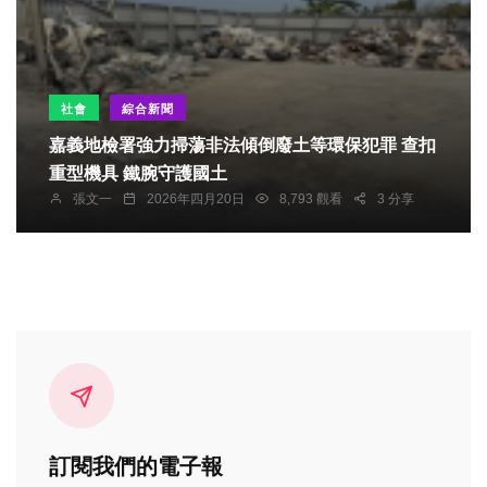
社會
綜合新聞
嘉義地檢署強力掃蕩非法傾倒廢土等環保犯罪 查扣
重型機具 鐵腕守護國土
張文一
2026年四月20日
8,793 觀看
3 分享
訂閱我們的電子報