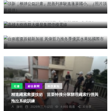
（照片頂新提供）
周為政
2026年五月21日
7,397 觀看
3 分享
綜合新聞
高雄大樹燕群大爆發集體停棲電線
陳信銘
2026年八月05日
5,716 觀看
2 分享
農業
綜合新聞
健康
台南蜜棗首銷新加坡 黃偉哲力推冬季優質水果拓國
際市場
蔡俊賢
2026年一月12日
9,589 觀看
2 分享
社會
綜合新聞
科技新知
精進繩索救援技術 苗栗特搜分隊辦理繩索行徑與
拖拉系統訓練
陳明
2026年三月02日
8,893 觀看
4 分享