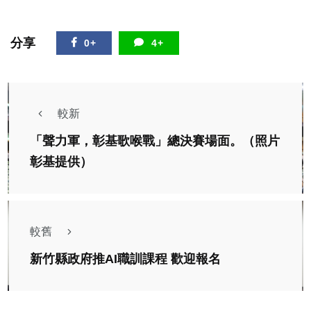
分享
0+
4+
較新
「聲力軍，彰基歌喉戰」總決賽場面。（照片
彰基提供）
較舊
新竹縣政府推AI職訓課程 歡迎報名
社會
綜合新聞
健康
文教
頂新「棒球公益計畫」慈善列車駛進蓬萊國小。