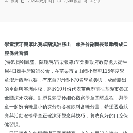
陳明
2026年六月04日
7,680 觀看
4 分享
學童潔牙觀摩比賽卓蘭溪洲勝出 賴香伶副縣長鼓勵養成口
腔保健習慣
(特派員劉鳳瑩、陳聰明/苗栗報導)苗栗縣政府教育處與衛生
局4日攜手牙醫師公會，在苗栗市文山國小舉辦115年度學
童潔牙觀摩競賽，有來自7所國小70名學童參與，成績勝出
的卓蘭與溪洲兩校，將於10月份代表苗栗縣前往基隆市參加
全國潔牙決賽。副縣長賴香伶細心觀察學童闖關過程，與學
童一起扮演糖量小偵探分析各種飲料含糖分量，希望透過競
賽與活動灌輸學童正確潔牙觀念與技巧，養成良好的口腔保
健習慣。