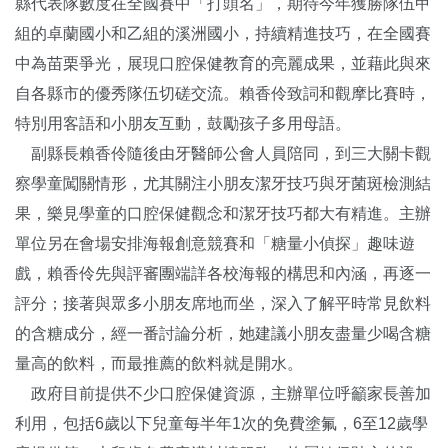
縣代表隊數度在全國賽中「打頭名」，期待今年獲勝隊伍甲
組的卓蘭國小和乙組的溪洲國小，持續精進技巧，在全國賽
中為苗栗爭光，展現口腔保健教育的亮麗成果，並藉此與來
自各縣市的優秀隊伍切磋交流。賴香伶致詞和觀摩比賽時，
特別用客語和小朋友互動，鼓勵孩子多用母語。
副縣長賴香伶隨後由牙醫師公會人員陪同，到三大關卡觀
察學童闖關情形，尤其關注小朋友潔牙技巧與牙菌斑檢測結
果，樂見學童的口腔保健觀念和潔牙技巧都大有精進。主辦
單位另在會場安排海報創意競賽和「糖量小偵探」趣味遊
戲，賴香伶先與評審團端詳各校海報的構思和內涵，再逐一
評分；接著與眾多小朋友席地而坐，深入了解平時常見飲料
的含糖成分，經一番討論分析，她建議小朋友盡量少喝含糖
量高的飲料，而最推薦的飲料就是開水。
政府目前提供不少口腔保健資源，主辦單位呼籲家長善加
利用，包括6歲以下兒童每半年1次的免費塗氟，6至12歲學