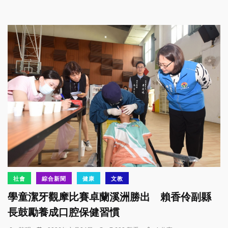
社會
綜合新聞
健康
文教
學童潔牙觀摩比賽卓蘭溪洲勝出 賴香伶副縣
長鼓勵養成口腔保健習慣