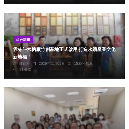
綜合新聞
雲林斗六糖廠竹創基地正式啟用 打造永續產業文化
新地標！
陳信利
2026年二月05日
15,844 觀看
14 分享