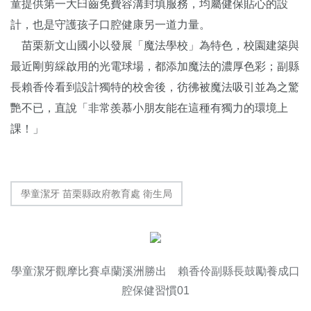
童提供第一大臼齒免費容溝封填服務，均屬健保貼心的設
計，也是守護孩子口腔健康另一道力量。
苗栗新文山國小以發展「魔法學校」為特色，校園建築與
最近剛剪綵啟用的光電球場，都添加魔法的濃厚色彩；副縣
長賴香伶看到設計獨特的校舍後，彷彿被魔法吸引並為之驚
艷不已，直說「非常羨慕小朋友能在這種有獨力的環境上
課！」
學童潔牙 苗栗縣政府教育處 衛生局
學童潔牙觀摩比賽卓蘭溪洲勝出 賴香伶副縣長鼓勵養成口
腔保健習慣01