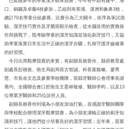
已延續多年的學童潔牙觀摩競賽，今年有甲組有建中、海
口、銅鑼及卓蘭4校參加，乙組則有蕉埔、溪洲和象鼻3校，
總計70名學童分組參賽。比賽分為三大關卡，依序為筆試測
驗、潔牙技巧實作及牙菌斑顯示檢查，從水腦並用的實務操
作與挑戰下，既考驗學童的潔牙知識並強化刷牙技巧，又協
助學童落實日常生活中正確的潔牙步驟，扎根守護牙齒健康
的好習慣。
今日出席觀摩競賽的來賓，有副縣長賴香伶、縣府教育處
副處長彭德俊、衛生局副局長古智誠、科長葉馥榛、廖秀
慧、市長余文忠及參賽學校團隊，苗縣牙醫師公會理事長謝
喬均、全國聯合會口腔衛生主委林敬修、醫師李昀，以及13
位專業牙醫師和25位診所人員。
副縣長賴香伶到場為小朋友加油打氣，並感謝牙醫師團隊
與學校配合辦理潔牙觀摩競賽，為小朋友灌輸正確的刷牙知
識和技巧，讓他們從小培養良好的潔牙習慣；近年來，苗栗