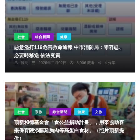
社會
綜合新聞
健康
惡意濫打119危害救命通報 中市消防局：零容忍、
必要時移送 依法究責
陳明
2026年二月02日
8,906 觀看
4 分享
社會
宗教
綜合新聞
健康
文教
頂新和德基金會「食公益捐助計畫」，用來協助喜
樂保育院添購雞胸肉等高蛋白食材。（照片頂新提
供）