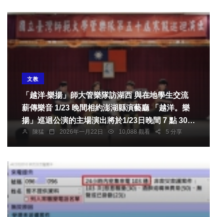
文教
「越洋‧樂揚」師大管樂隊訪湖西 與在地學生交流
薪傳樂音 1/23 晚間相約澎湖縣演藝廳 「越洋。樂
揚」巡迴公演的主場演出將於1/23日晚間 7 點 30
陳猛
2026年一月22日
10,088 觀看
5 分享
分在澎湖縣演藝廳正式登場。本次音樂會採自由入
場，並於演出前 30 分鐘開放入場。