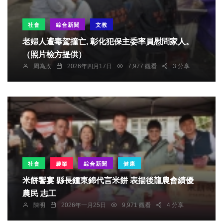
社會
綜合新聞
文教
老婦人遭毒駕撞亡, 彰化犯保主委率員慰問家人。
（照片檢方提供）
周為政
2026年四月17日
7,977 觀看
3 分享
社會
農業
綜合新聞
健康
米餅饗宴 縣長鍾東錦代言米餅 表揚後龍農會績優
農民 志工
陳明
2026年一月25日
9,971 觀看
4 分享