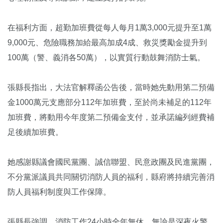
在福利方面，超勤加班費從每人每月1萬3,000元提升至1萬
9,000元、危險職務加給最高加成4成、救災獎勵金提升到
100萬（警、義消各50萬），以實質行動鼓舞消防士氣。
張縣長指出，大法官解釋函公告後，當時她先動用第二預備
金1000萬元支應部分112年加班費，至於尚未補足的112年
加班費，將動用今年度第二預備金支付，並承諾編列經費補
足後續加班費。
她感謝縣議會國民黨團、誠信聯盟、民意政團及民進黨團，
不分黨派議員共同關切消防人員的福利，縣府將持續完善消
防人員福利制度與工作保障。
張縣長強調，消防工作24小時全年無休，無論是深夜火警、