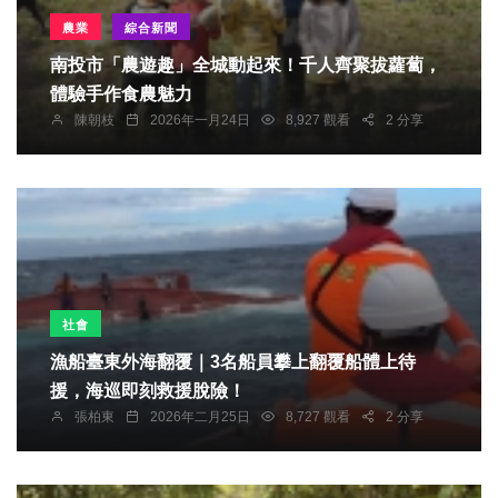
農業
綜合新聞
南投市「農遊趣」全城動起來！千人齊聚拔蘿蔔，
體驗手作食農魅力
陳朝枝
2026年一月24日
8,927 觀看
2 分享
社會
漁船臺東外海翻覆｜3名船員攀上翻覆船體上待
援，海巡即刻救援脫險！
張柏東
2026年二月25日
8,727 觀看
2 分享