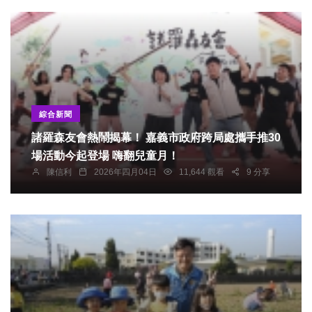
綜合新聞
諸羅森友會熱鬧揭幕！ 嘉義市政府跨局處攜手推30
場活動今起登場 嗨翻兒童月！
陳信利
2026年四月04日
11,644 觀看
9 分享