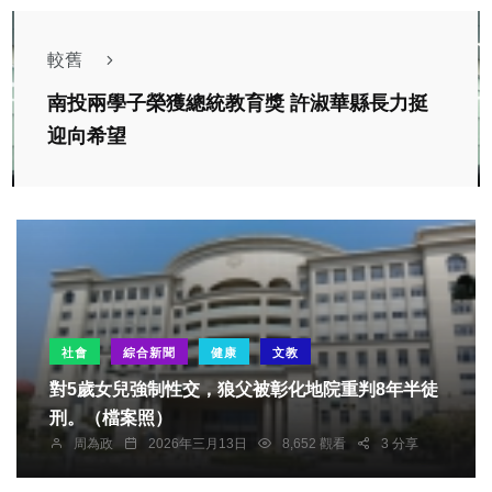
較舊
南投兩學子榮獲總統教育獎 許淑華縣長力挺
迎向希望
社會
綜合新聞
健康
文教
對5歲女兒強制性交，狼父被彰化地院重判8年半徒
刑。（檔案照）
周為政
2026年三月13日
8,652 觀看
3 分享