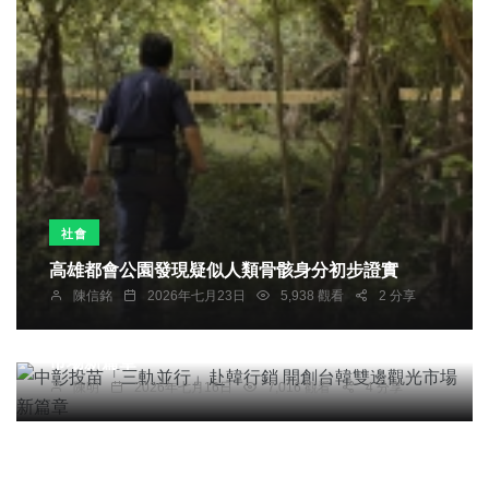
社會
高雄都會公園發現疑似人類骨骸身分初步證實
陳信銘
2026年七月23日
5,938 觀看
2 分享
社會
綜合新聞
旅遊
文教
中彰投苗「三軌並行」赴韓行銷 開創台韓雙邊觀光
市場新篇章
陳明
2026年七月16日
7,016 觀看
4 分享