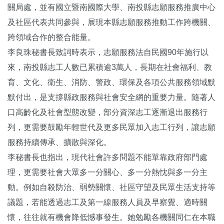
關局處，並有國立暨南國際大學、南投縣志願服務推廣中心
及社區代表共同參與，展現本縣志願服務推動工作跨機關、
跨領域合作的整合能量。
李良珠秘書長致詞時表示，志願服務法自民國90年施行以
來，南投縣志工人數已累積逾3萬人，長期在社會福利、教
育、文化、衛生、消防、警政、環保及各項公共服務領域默
默付出，是支撐縣政服務與社會安全網的重要力量。隨著人
口高齡化及社會型態改變，部分資深志工逐漸退出服務行
列，更需要鼓勵年輕世代及更多民眾加入志工行列，讓志願
服務持續傳承、擴散與深化。
李秘書長也指出，現代社會許多問題不能單靠政府部門處
理，更需要社會大眾多一分關心、多一分熱忱與多一分主
動。例如自殺防治、弱勢關懷、社區守望及民眾生活支持等
議題，若能透過志工及第一線服務人員及早察覺、適時關
懷，往往就有機會降低憾事發生。她勉勵各機關同仁在本職