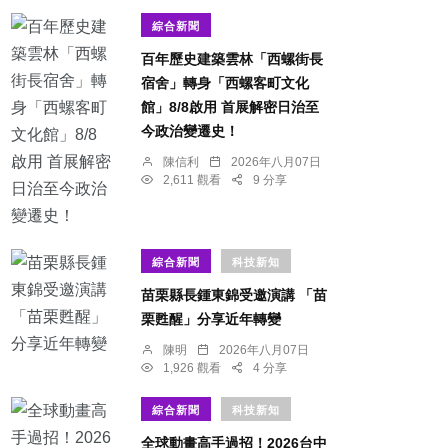
綜合新聞
百年歷史建築雲林「西螺街長
宿舍」轉身「西螺客町文化
館」8/8啟用 首展解密日治至
今政治變遷史！
陳信利
2026年八月07日
2,611 觀看
9 分享
綜合新聞
科技新知
苗栗縣長鍾東錦受邀演講 「苗
栗甦醒」分享近年轉變
陳明
2026年八月07日
1,926 觀看
4 分享
綜合新聞
科技新知
全球動畫高手過招！2026台中