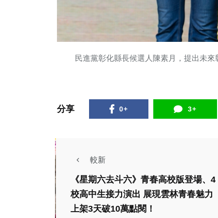
民進黨彰化縣長候選人陳素月，提出未來
分享
0+
3+
較新
社會
《星期六去斗六》青春高校版登場、4
農業
陳佳瑋開道助氣喘女
校高中生接力演出 展現雲林青春魅力
202
送醫 吳敬田在會報
上架3天破10萬點閱！
銷展售會
上公開表揚