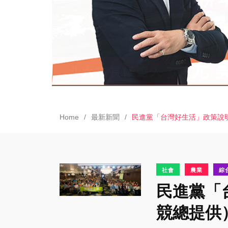
Home
最新新聞
民進黨「台灣好生活」政策說
社會
農業
綜
民進黨「
競總提供