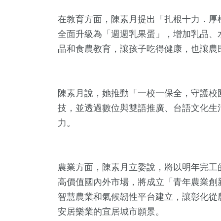
在教育方面，陳素月提出「扎根十力．厚
全面升級為「週週乳果蛋」，增加乳品、
品和食農教育，讓孩子吃得健康，也讓農
陳素月說，她推動「一校一保全，守護校
技，並透過數位與雙語推廣、台語文化生
180
+
56
+
341
+
力。
健康
宗教
社會
農業方面，陳素月立委說，將以明年完工
高價值國內外市場，將成立「青年農業創
99
+
138
+
606
+
智慧農業和氣候韌性平台建立，讓彰化從
專欄
旅遊
綜合新聞
安居樂業的宜居城市願景。