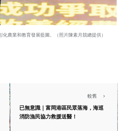
彰化農業和教育發展藍圖。（照片陳素月競總提供）
較舊
文教
已無意識｜富岡港區民眾落海，海巡
綜合新聞
南投縣召開114學年
消防漁民協力救援送醫！
6中臺灣農業行
度第二學期中小學校
 8/22-
長會議