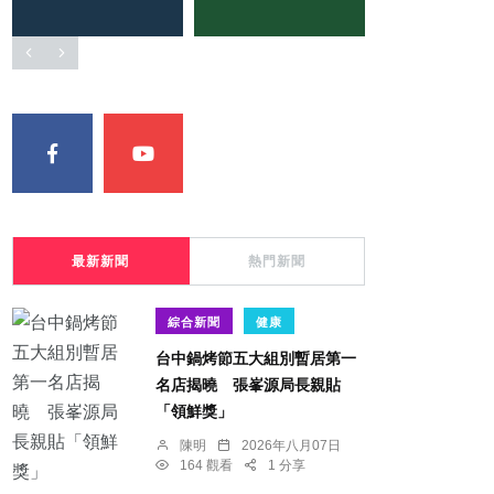
最新新聞
熱門新聞
綜合新聞
健康
台中鍋烤節五大組別暫居第一
名店揭曉 張峯源局長親貼
「領鮮獎」
陳明
2026年八月07日
164 觀看
1 分享