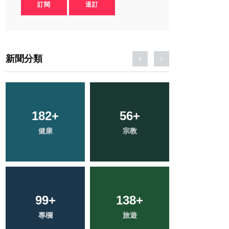
訂閱
退訂
新聞分類
182
+
56
+
341
+
健康
宗教
社會
99
+
138
+
606
+
專欄
旅遊
綜合新聞