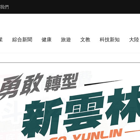
我們
業
綜合新聞
健康
旅遊
文教
科技新知
大陸