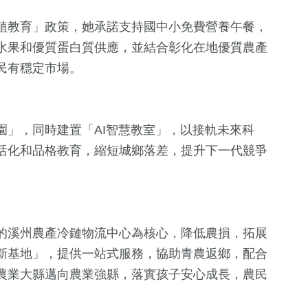
植教育」政策，她承諾支持國中小免費營養午餐，
水果和優質蛋白質供應，並結合彰化在地優質農產
民有穩定市場。
園」，同時建置「AI智慧教室」，以接軌未來科
活化和品格教育，縮短城鄉落差，提升下一代競爭
30
+
200
+
2
+
科技新知
文教
大陸
的溪州農產冷鏈物流中心為核心，降低農損，拓展
新基地」，提供一站式服務，協助青農返鄉，配合
63
+
43
+
農業大縣邁向農業強縣，落實孩子安心成長，農民
農業
頭條