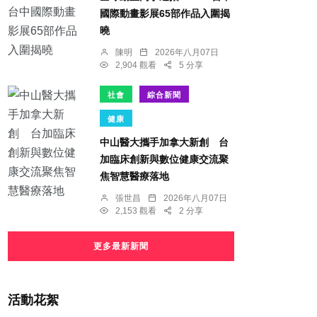
國際動畫影展65部作品入圍揭
曉
陳明
2026年八月07日
2,904 觀看
5 分享
社會
綜合新聞
健康
中山醫大攜手加拿大新創 台
加臨床創新與數位健康交流聚
焦智慧醫療落地
張世昌
2026年八月07日
2,153 觀看
2 分享
更多最新新聞
活動花絮