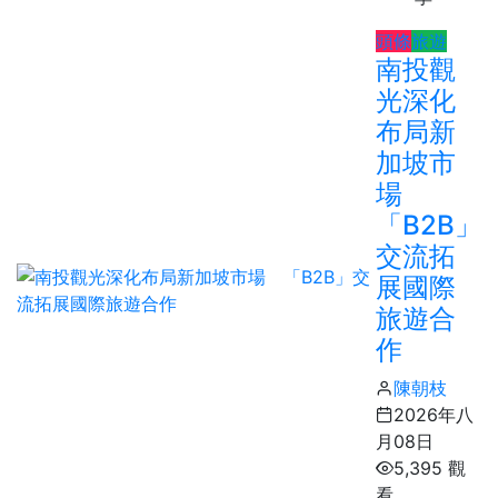
頭條
旅遊
南投觀
光深化
布局新
加坡市
場
「B2B」
交流拓
展國際
旅遊合
作
陳朝枝
2026年八
月08日
5,395 觀
看