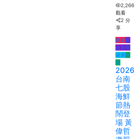
2,266
觀看
2 分
享
農業
綜
合新聞
健康
旅
遊
2026
台南
七股
海鮮
節熱
鬧登
場 黃
偉哲