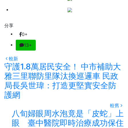
分享
0+
13+
較新
守護1.8萬居民安全！ 中市補助大
雅三里聯防里隊汰換巡邏車 民政
局長吳世瑋：打造更堅實安全防
護網
較舊
八旬婦眼周水泡竟是「皮蛇」上
眼 臺中醫院即時治療成功保住