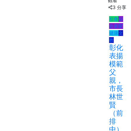
觀看
3 分享
社會
綜
合新聞
健康
文
教
彰化
表揚
模範
父
親，
市長
林世
賢
（前
排
中）