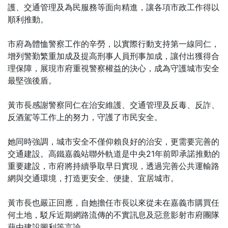
護、交通管理及為民服務等面向精進，讓各項市政工作得以
順利推動。
市府為體恤警察工作的辛勞，以實際行動支持第一線同仁，
增列警勤繁重加成及提高刑事人員刑事加成，讓付出獲得合
理保障，展現市府重視警察權益的決心，成為守護城市安全
最堅強後盾。
黃市長感謝警察同仁在治安維護、交通管理及反毒、反詐、
反酒駕等工作上的努力，守護了市民安全。
她同時強調，城市安全不僅仰賴良好的治安，更需要完善的
交通建設。高鐵嘉義站聯外軌道是中央21年前即承諾推動的
重要建設，市府將持續爭取早日實現，透過完善公共運輸路
網與交通環境，打造更安全、便捷、宜居城市。
黃市長也嚴正回應，自她擔任市長以來從未在嘉義市購買任
何土地，駁斥近期網路流傳的不實訊息及惡意影射市府團隊
藉由建設圖利等言論。