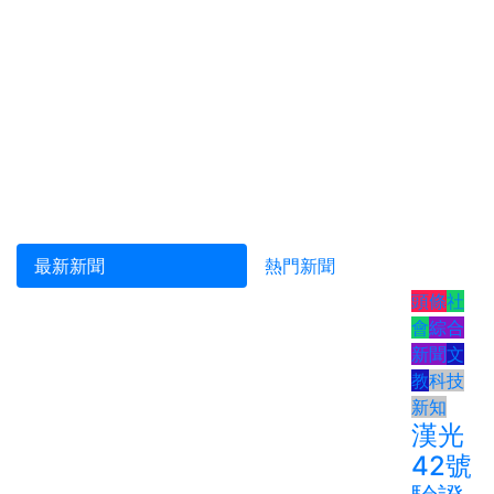
最新新聞
熱門新聞
頭條
社
會
綜合
新聞
文
教
科技
新知
漢光
42號