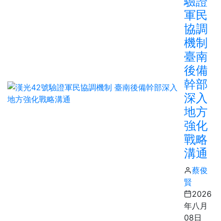
驗證
軍民
協調
機制
臺南
後備
幹部
深入
地方
強化
戰略
溝通
蔡俊
賢
2026
年八月
08日