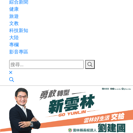
綜合新聞
健康
旅遊
文教
科技新知
大陸
專欄
影音專區