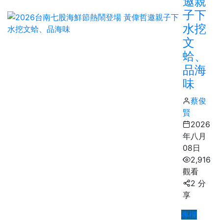
邀親
子下
水挖
文
蛤、
品海
味
蔡俊
賢
2026
年八月
08日
2,916
觀看
2 分
享
專欄