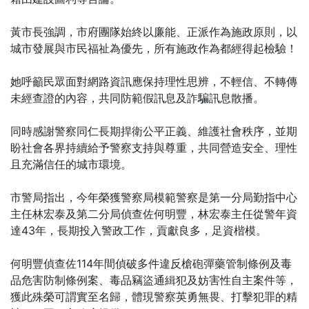
黃市長強調，市府團隊始終以廉能、正派作為施政原則，以
城市發展與市民福祉為優先，所有施政作為都經得起檢驗！
她呼籲民眾面對網路資訊應保持理性思辨，不輕信、不轉傳
未經查證的內容，共同防範假訊息及詐騙訊息散播。
同時感謝警察同仁長期捍衛公平正義、維護社會秩序，並期
盼社會各界持續給予警察支持與尊重，共同營造安全、理性
且充滿信任的城市環境。
市警局指出，今年榮獲警察局模範警察是第一分局勤指中心
主任林宏泰及第二分局偵查佐何明豐，林宏泰主任從警年資
達43年，長期投入警政工作，貢獻良多，足資楷模。
何明豐偵查佐114年間偵破多件違反槍砲彈藥管制條例及毒
品危害防制條例案、毒品竊盜通緝犯及妨害性自主案件等，
獲此殊榮可謂實至名歸，體現警察英勇無畏、打擊犯罪的精