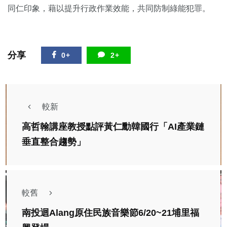
同仁印象，藉以提升行政作業效能，共同防制綠能犯罪。
分享
0+
2+
較新
高哲翰講座教授點評黃仁勳韓國行「AI產業鏈
垂直整合趨勢」
較舊
南投迴Alang原住民族音樂節6/20~21埔里福
社會
綜合新聞
健康
旅遊
文教