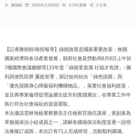
陳朝枝
2026年六月09日
6,704 觀看
2 分享
【記者陳朝枝/南投報導】綠能政策是國家重要政策，攸關
國家經濟與各項產業發展，縣府社會及勞動局6月8日上午於
7樓國際會議廳辦理115年度「綠能零貪腐 社福才有譜」- 圖
利與便民區辨 廉政宣導，探討如何結合「綠色採購」與
「優先採購身心障礙福利機構物品」，落實社會福利政策，
並且將專業倫理從理論層次提升到實踐層次，在專業工作中
執行符合社會福祉的資源選取。
本次邀請雲林地檢署蔡勝浩主任檢察官擔任講座，黃副座為
草擬揭保法小組成員之一，講解各國揭保法制度並逐一說明
法條擬訂成因，本次計有71人完成研習，活動順利圓滿。