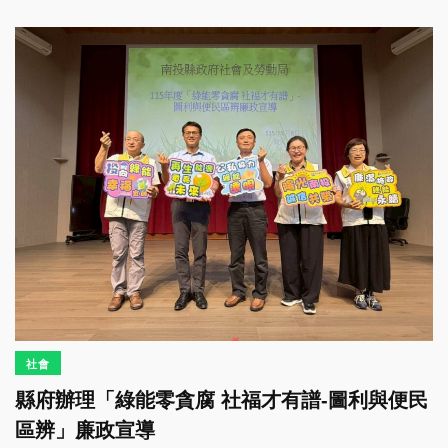
社會
縣府辦理「綠能零貪腐 社福才有譜-圖利與便民
區辨」廉政宣導