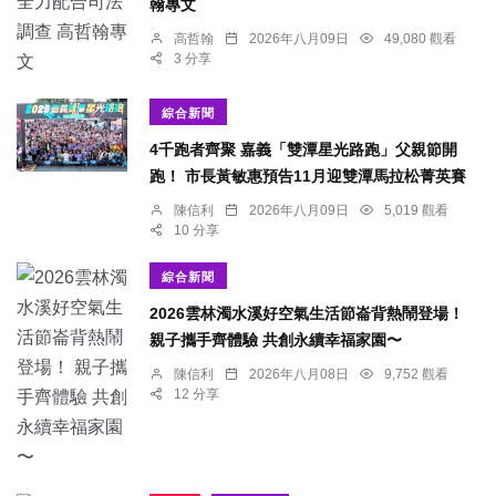
翰專文
高哲翰
2026年八月09日
49,080 觀看
3 分享
綜合新聞
4千跑者齊聚 嘉義「雙潭星光路跑」父親節開
跑！ 市長黃敏惠預告11月迎雙潭馬拉松菁英賽
陳信利
2026年八月09日
5,019 觀看
10 分享
綜合新聞
2026雲林濁水溪好空氣生活節崙背熱鬧登場！
親子攜手齊體驗 共創永續幸福家園〜
陳信利
2026年八月08日
9,752 觀看
12 分享