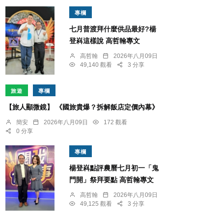
專欄
七月普渡拜什麼供品最好?楊
登嵙這樣說 高哲翰專文
高哲翰
2026年八月09日
49,140 觀看
3 分享
旅遊
專欄
【旅人顯微鏡】 《國旅貴爆？拆解飯店定價內幕》
簡安
2026年八月09日
172 觀看
0 分享
專欄
楊登嵙點評農曆七月初一「鬼
門開」祭拜要點 高哲翰專文
高哲翰
2026年八月09日
49,125 觀看
3 分享