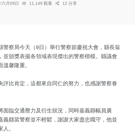
6年六月09日
11,149 觀看
12 分享
縣警察局今天（9日）舉行警察節慶祝大會，縣長翁
，並頒獎表揚各領域表現傑出的警察楷模。縣議會
面溫馨隆重。
央評比肯定，這都來自同仁的努力，也感謝警察眷
將面臨交通壓力及衍生狀況，同時嘉義縣幅員廣
嘉義縣當警察並不輕鬆，謝謝大家盡忠職守，他並
家人。