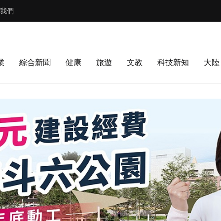
我們
業
綜合新聞
健康
旅遊
文教
科技新知
大陸