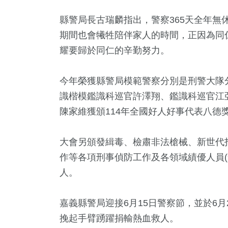
縣警局長古瑞麟指出，警察365天全年無
期間也會犧牲陪伴家人的時間，正因為同
耀要歸於同仁的辛勤努力。
今年榮獲縣警局模範警察分別是刑警大隊
識楷模鑑識科巡官許澤翔、鑑識科巡官江亞
陳家維獲頒114年全國好人好事代表八德
46
+
89
+
159
+
科技新知
宗教
專欄
大會另頒發緝毒、檢肅非法槍械、新世代
作等各項刑事偵防工作及各領域績優人員(
人。
100
+
287
+
220
+
嘉義縣警局迎接6月15日警察節，並於6
農業
健康
旅遊
挽起手臂踴躍捐輸熱血救人。