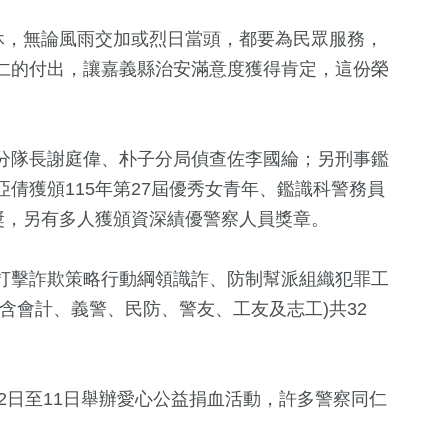
休，無論風雨交加或烈日當頭，都要為民眾服務，
仁的付出，讓嘉義縣治安滿意度獲得肯定，這份榮
分隊長謝庭偉、朴子分局偵查佐李國綸；另刑事鑑
倩獲頒115年第27屆優秀女青年、鑑識科警務員
獎，另有多人獲頒資深績優警察人員獎章。
70
+
頭條
打擊詐欺策略行動綱領識詐、防制幫派組織犯罪工
含會計、義警、民防、警友、工友及志工)共32
月2日至11日舉辦愛心公益捐血活動，許多警察同仁