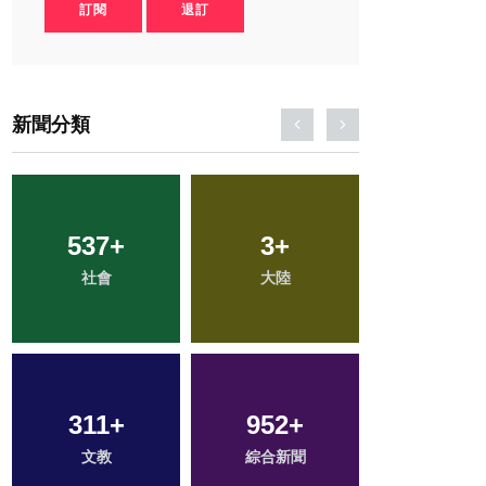
訂閱
退訂
新聞分類
537
46
+
+
89
3
+
+
159
+
科技新知
社會
大陸
宗教
專欄
311
98
+
+
952
283
+
+
217
+
文教
農業
綜合新聞
健康
旅遊