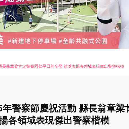
 縣長翁章梁肯定警察同仁平日的辛勞 頒獎表揚各領域表現傑出警察楷模
15年警察節慶祝活動 縣長翁章
表揚各領域表現傑出警察楷模