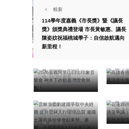
較新
114學年度嘉義《市長獎》暨《議長
綜合新
獎》頒獎典禮登場 市長黃敏惠、議長
綜合新聞
旅遊
高雄
陳姿妏祝福桃城學子：自信啟航邁向
2026嘉義阿里山日
案陳
新里程！
出印象音樂會 神木
源
下啟動臺灣燈會倒
陳
綜合新
20
陳信利
數！
7,
綜合新聞
2026年一月01日
花蓮
2 
14,347 觀看
雲林立委劉建國爭取
堰塞
15 分享
中央經費 提升雲林
申依
人行環境品質 邀國
張
者致
20
陳信利
土署長吳欣修會勘東
9,
2026年一月13日
勢、麥寮、元長等3
4 
13,413 觀看
項人行改善工程 !
13 分享