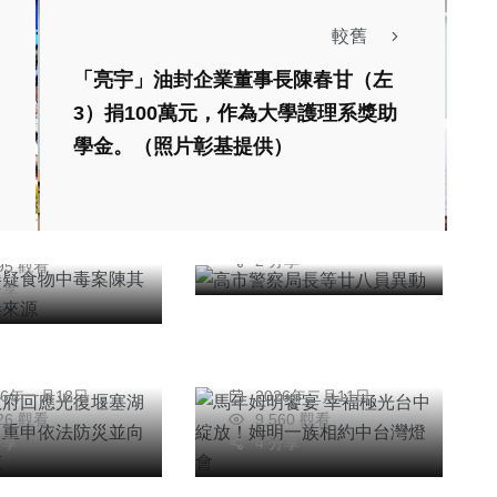
較舊
「亮宇」油封企業董事長陳春甘（左
聞
社會
3）捐100萬元，作為大學護理系獎助
春捲疑食物中毒
高市警察局長等廿八
學金。（照片彰基提供）
其邁清查中毒來
員異動
陳信銘
社會
綜合新聞
2026年一月16日
信銘
12,625 觀看
聞
旅遊
科技新知
26年四月07日
2 分享
395 觀看
縣政府回應光復
馬年姆明饗宴 幸福
分享
湖洪災爭議｜重
極光台中綻放！姆明
法防災並向罹難
一族相約中台灣燈會
柏東
陳明
哀
26年一月18日
2026年二月11日
426 觀看
9,560 觀看
分享
4 分享