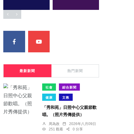
最新新聞
熱門新聞
社會
綜合新聞
健康
文教
「秀和苑」日照中心父親節歡
唱。（照片秀傳提供）
周為政
2026年八月09日
251 觀看
0 分享