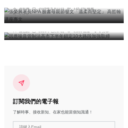
高哲翰講座專文
高哲翰
2026年五月11日
135,350 觀看
6 分享
綜合新聞
因應噪音管制法高市下半年鎖定10大路段加強取締
陳信銘
2026年七月14日
6,306 觀看
2 分享
訂閱我們的電子報
了解時事、接收新知、在家也能當個知識通！
請鍵入Email