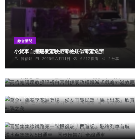
綜合新聞
小貨車自撞翻覆駕駛拒毒檢疑似毒駕送辦
專欄
陳信銘
2026年六月11日
6,512 觀看
2 分享
高哲翰講座教授評析白宮對伊朗政權殲滅式戰略外
溢效應
高哲翰
2026年三月04日
42,858 觀看
5 分享
綜合新聞
萬金杜鵑春季花展登場 侯友宜邀民眾「馬上出
花」欣賞杜鵑之美
彭可
2026年二月07日
9,763 觀看
19 分享
頭條
喜迎集集線鐵路第一階段復駛「西遊記」彩繪列車
首航 濁水至集集站5日通車，同步預告7月全線通車
專欄
陳朝枝
2026年一月05日
9,147 觀看
2 分享
張榮興署長NPA 臉書母親節發文「溫柔而堅定」