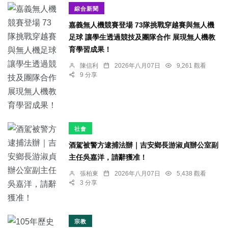
綜合新聞
嘉義無人機競賽登場 73隊挑戰穿越賽與無人機
足球 讓學生透過競技及團隊合作 展現無人機教
育學習成果！
陳信利
2026年八月07日
9,261 觀看
9 分享
社會
酒駕被警方逮捕法辦｜吉安鄉長游淑貞辦公室副
主任吳嘉洋，請辭獲准！
張柏東
2026年八月07日
5,438 觀看
3 分享
宗教