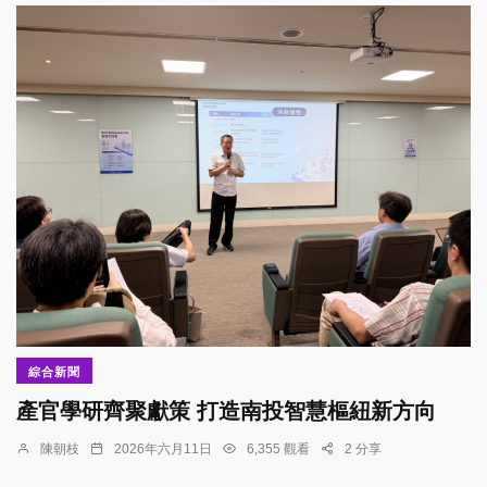
綜合新聞
產官學研齊聚獻策 打造南投智慧樞紐新方向
陳朝枝
2026年六月11日
6,355 觀看
2 分享