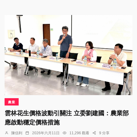
農業
雲林花生價格波動引關注 立委劉建國：農業部
應啟動穩定價格措施
陳信利
2026年六月11日
11,296 觀看
9 分享