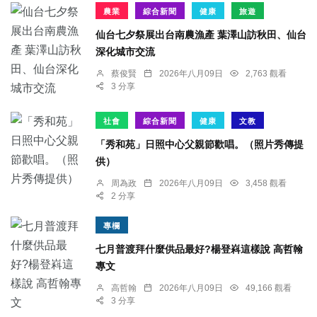
農業
綜合新聞
健康
旅遊
仙台七夕祭展出台南農漁產 葉澤山訪秋田、仙台
深化城市交流
蔡俊賢
2026年八月09日
2,763 觀看
3 分享
社會
綜合新聞
健康
文教
「秀和苑」日照中心父親節歡唱。（照片秀傳提
供）
周為政
2026年八月09日
3,458 觀看
2 分享
專欄
七月普渡拜什麼供品最好?楊登嵙這樣說 高哲翰
專文
高哲翰
2026年八月09日
49,166 觀看
3 分享