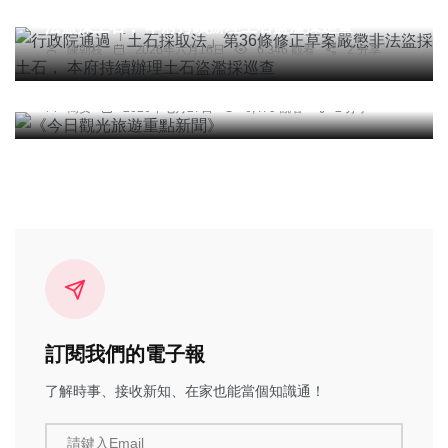
行政院通過「土石採取法」第36條修正草案嚴懲非
法盜採土石， 本府持續辦理土石盜濫採巡查
陳朝枝
2026年六月16日
6,346 觀看
2 分享
頭條
綜合新聞
《今日觀光旅遊重點新聞》
簡安
2026年七月27日
6,479 觀看
2 分享
訂閱我們的電子報
了解時事、接收新知、在家也能當個知識通！
請鍵入Email