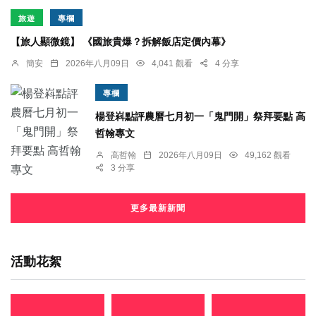
旅遊
專欄
【旅人顯微鏡】 《國旅貴爆？拆解飯店定價內幕》
簡安
2026年八月09日
4,041 觀看
4 分享
專欄
楊登嵙點評農曆七月初一「鬼門開」祭拜要點 高
哲翰專文
高哲翰
2026年八月09日
49,162 觀看
3 分享
更多最新新聞
活動花絮