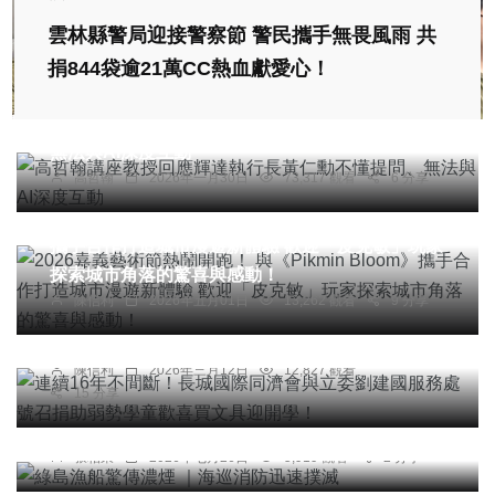
雲林縣警局迎接警察節 警民攜手無畏風雨 共
捐844袋逾21萬CC熱血獻愛心！
專欄
高哲翰講座教授回應輝達執行長黃仁勳不懂提問、
無法與AI深度互動
高哲翰
2026年一月30日
73,317 觀看
6 分享
綜合新聞
旅遊
2026嘉義藝術節熱鬧開跑！ 與《Pikmin Bloom》
攜手合作打造城市漫遊新體驗 歡迎「皮克敏」玩家
探索城市角落的驚喜與感動！
綜合新聞
陳信利
2026年五月01日
13,262 觀看
9 分享
連續16年不間斷！長城國際同濟會與立委劉建國服
務處 號召捐助弱勢學童歡喜買文具迎開學！
陳信利
2026年三月12日
12,827 觀看
15 分享
社會
綠島漁船驚傳濃煙 ｜海巡消防迅速撲滅
張柏東
2026年七月26日
5,919 觀看
2 分享
社會
綜合新聞