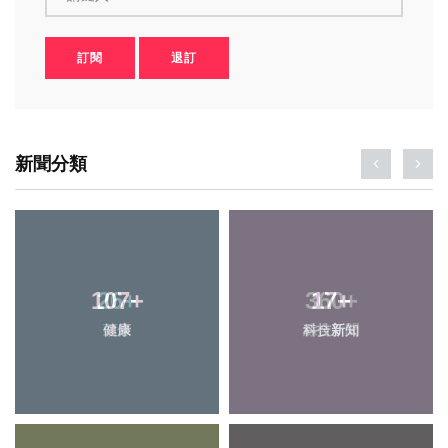
訂閱
退訂
新聞分類
107
26
+
+
360
17
+
+
健康
頭條
科技新知
綜合新聞